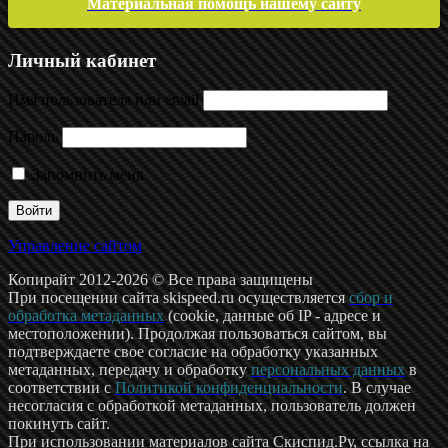
Материальная помощь нашему сайту
Личный кабинет
Имя пользователя или email
Пароль
Запомнить меня
Управление сайтом
Копирайт 2012-2026 © Все права защищены
При посещении сайта skispeed.ru осуществляется
сбор и
обработка метаданных
(cookie, данные об IP - адресе и
местоположении). Продолжая пользоваться сайтом, вы
подтверждаете свое согласие на обработку указанных
метаданных, передачу и обработку
персональных данных
в
соответствии с
Политикой конфиденциальности
. В случае
несогласия с обработкой метаданных, пользователь должен
покинуть сайт.
При использовании материалов сайта
Скиспид.Ру
, ссылка на