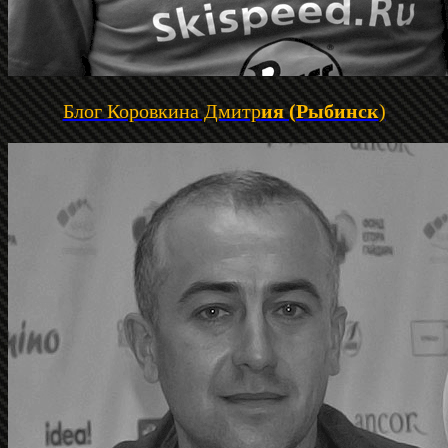
Блог Коровкина Дмитр
ия (Рыбинск
)