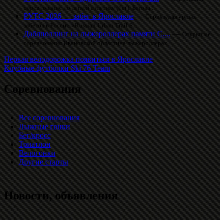
соревнование по легкой атлетике (бег). Бегова...
РУТС 2026 — забег в Ярославле
—
Серия культурных
забегов в России «Russian Urban Trail S...
Даблполлинг на лыжероллерах памяти С....
—
Открытые
соревнования Ивановской областина лыжероллерах....
Первая велодорожка появиться в Ярославле
Клубные футболки Ski 76 Team
Соревнования
Все соревнования
Лыжные гонки
Бег/кросс
Триатлон
Велогонки
Другие старты
Новости, объявления