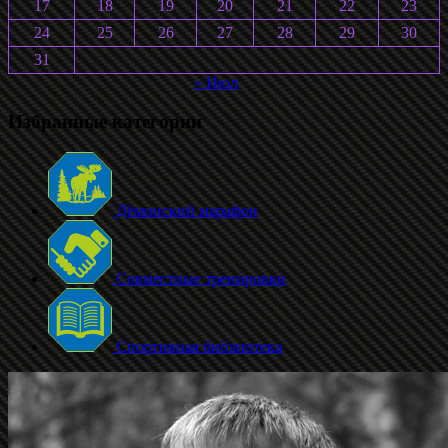
17
18
19
20
21
22
23
24
25
26
27
28
29
30
31
« Июл
Избранные категории
Дёминский марафон
Совместные тренировки
Спортивная библиотека