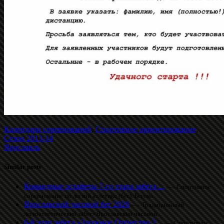
Календари соревнований
,
Спортивное ориентирование
,
Сезон 2013-14
Ярославль
Similar posts
Командные эстафеты 7-го этапа забега ...
—
Спортивное
соревнование по легкой атлетике (бег). Бегова...
Ярославский часовой бег 2026
—
Традиционный
легкоатлетический забег«Ярославский часовой...
6-й этап забега «Здоровое Отечество 2...
—
Спортивное