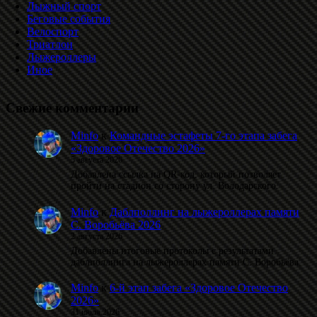
Лыжный спорт
Беговые события
Велоспорт
Триатлон
Лыжероллеры
Иное
Свежие комментарии
Minfo
к
Командные эстафеты 7-го этапа забега
«Здоровое Отечество 2026»
5 августа 2026
Добавлена ссылка на QR-код, который позволяет
пройти на стадион со сторону ул. Володарского.
Minfo
к
Даблполлинг на лыжероллерах памяти
С. Воробьёва 2026
2 августа 2026
Добавлены итоговые протоколы с результатами
даблполлинга на лыжероллерах памяти С. Воробьёва.
Minfo
к
6-й этап забега «Здоровое Отечество
2026»
31 июля 2026