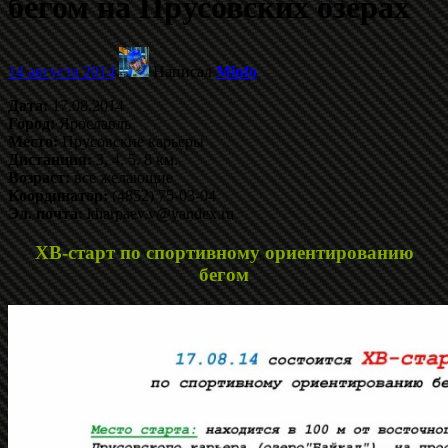
бегом на Прусовских озёрах
14 августа 2014
Написал
Minfo
Дата:
17.08.2014
Город:
Ярославль
Место:
Прусовские карьеры
Дистанция:
3, 4, 5, 8 км.
Возраст:
все желающие
Координатор:
(4852) 75-03-04
Эл. почта:
kharpaev.v@yandex.ru
ХВ-старт по спортивному ориентированию
бегом