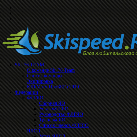
SKI 76 TEAM
О команде Ski 76 Team
Список команды
Экипировка
КЛБМатч ПроБЕГа 2019
Федерации
ФЛГЯО
Сборная ЯО
Устав ФЛГЯО
Руководство ФЛГЯО
Тренеры ЯО
Список членов ФЛГЯО
ЯЛСЛ
Устав ЯЛСЛ