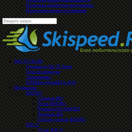
Политика обработки метаданных
Пользовательское соглашение
SKI 76 TEAM
О команде Ski 76 Team
Список команды
Экипировка
КЛБМатч ПроБЕГа 2019
Федерации
ФЛГЯО
Сборная ЯО
Устав ФЛГЯО
Руководство ФЛГЯО
Тренеры ЯО
Список членов ФЛГЯО
ЯЛСЛ
Устав ЯЛСЛ