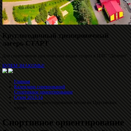
Круглогодичный тренировочный
лагерь СТАРТ
Для спортсменов циклических видов спорта в ЦЛС "Дёмино"
БУДЕМ ЗНАКОМЫ!
Главная
Календари соревнований
Спортивное ориентирование
Сезон 2013-14
Спортивное ориентирование бегом на Прусовских
озёрах
Спортивное ориентирование