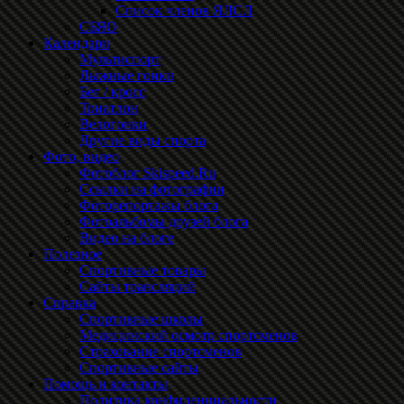
Список членов ЯЛСЛ
СБЯО
Календари
Мультиспорт
Лыжные гонки
Бег / кросс
Триатлон
Велогонки
Другие виды спорта
Фото, видео
Фотоблог Skispeed.Ru
Ссылки на фотографии
Фоторепортажы блога
Фотоальбомы друзей блога
Видео на блоге
Полезное
Спортивные товары
Сайты трансляций
Справка
Спортивные школы
Медицинский осмотр спортсменов
Страхование спортсменов
Спортивные сайты
Помощь и контакты
Политика конфиденциальности