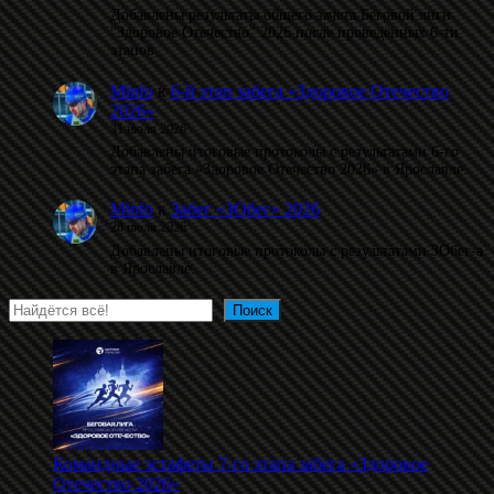
Добавлены результаты общего зачета Беговой лиги
"Здоровое Отечество" 2026 после проведённых 6-ти
этапов.
Minfo
к
6-й этап забега «Здоровое Отечество
2026»
31 июля 2026
Добавлены итоговые протоколы с результатами 6-го
этапа забега «Здоровое Отечество 2026» в Ярославле.
Minfo
к
Забег «ЗОбег» 2026
28 июля 2026
Добавлены итоговые протоколы с результатами ЗОбег-а
в Ярославле.
Поиск
Поиск
Командные эстафеты 7-го этапа забега «Здоровое
Отечество 2026»