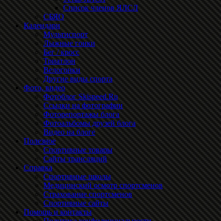
Список членов ЯЛСЛ
СБЯО
Календари
Мультиспорт
Лыжные гонки
Бег / кросс
Триатлон
Велогонки
Другие виды спорта
Фото, видео
Фотоблог Skispeed.Ru
Ссылки на фотографии
Фоторепортажы блога
Фотоальбомы друзей блога
Видео на блоге
Полезное
Спортивные товары
Сайты трансляций
Справка
Спортивные школы
Медицинский осмотр спортсменов
Страхование спортсменов
Спортивные сайты
Помощь и контакты
Политика конфиденциальности