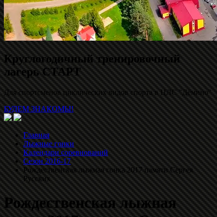
Круглогодичный тренировочный
лагерь СТАРТ
Для спортсменов циклических видов спорта в ЦЛС "Дёмино"
БУДЕМ ЗНАКОМЫ!
Главная
Лыжные гонки
Календари соревнований
Сезон 2016-17
Рождественская лыжная гонка 2017 памяти Сергея
Русских
Рождественская лыжная