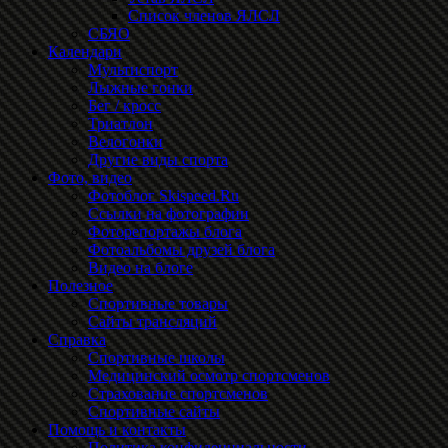
Список членов ЯЛСЛ
СБЯО
Календари
Мультиспорт
Лыжные гонки
Бег / кросс
Триатлон
Велогонки
Другие виды спорта
Фото, видео
Фотоблог Skispeed.Ru
Ссылки на фотографии
Фоторепортажы блога
Фотоальбомы друзей блога
Видео на блоге
Полезное
Спортивные товары
Сайты трансляций
Справка
Спортивные школы
Медицинский осмотр спортсменов
Страхование спортсменов
Спортивные сайты
Помощь и контакты
Политика конфиденциальности