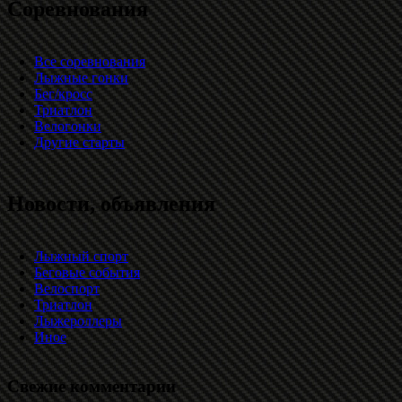
Соревнования
Все соревнования
Лыжные гонки
Бег/кросс
Триатлон
Велогонки
Другие старты
Новости, объявления
Лыжный спорт
Беговые события
Велоспорт
Триатлон
Лыжероллеры
Иное
Свежие комментарии