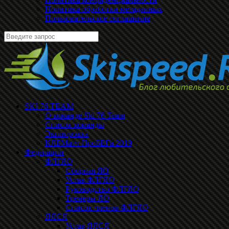
Политика обработки метаданных
Пользовательское соглашение
SKI 76 TEAM
О команде Ski 76 Team
Список команды
Экипировка
КЛБМатч ПроБЕГа 2019
Федерации
ФЛГЯО
Сборная ЯО
Устав ФЛГЯО
Руководство ФЛГЯО
Тренеры ЯО
Список членов ФЛГЯО
ЯЛСЛ
Устав ЯЛСЛ