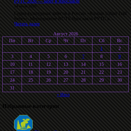
РУТС 2026 — забег в Ярославле
14 июля 2026
Серия культурных забегов в России «Russian Urban Trail
Series». Мероприятие RUTS-Ярославль РУТС в…
:
Читать далее
РУТС
Август 2026
2026
—
Пн
Вт
Ср
Чт
Пт
Сб
Вс
забег
1
2
в
Ярославле
3
4
5
6
7
8
9
10
11
12
13
14
15
16
17
18
19
20
21
22
23
24
25
26
27
28
29
30
31
« Июл
Избранные категории