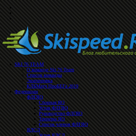
SKI 76 TEAM
О команде Ski 76 Team
Список команды
Экипировка
КЛБМатч ПроБЕГа 2019
Федерации
ФЛГЯО
Сборная ЯО
Устав ФЛГЯО
Руководство ФЛГЯО
Тренеры ЯО
Список членов ФЛГЯО
ЯЛСЛ
Устав ЯЛСЛ