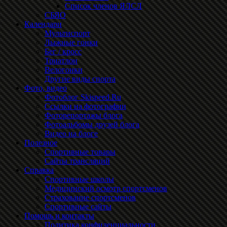
Список членов ЯЛСЛ
СБЯО
Календари
Мультиспорт
Лыжные гонки
Бег / кросс
Триатлон
Велогонки
Другие виды спорта
Фото, видео
Фотоблог Skispeed.Ru
Ссылки на фотографии
Фоторепортажы блога
Фотоальбомы друзей блога
Видео на блоге
Полезное
Спортивные товары
Сайты трансляций
Справка
Спортивные школы
Медицинский осмотр спортсменов
Страхование спортсменов
Спортивные сайты
Помощь и контакты
Политика конфиденциальности