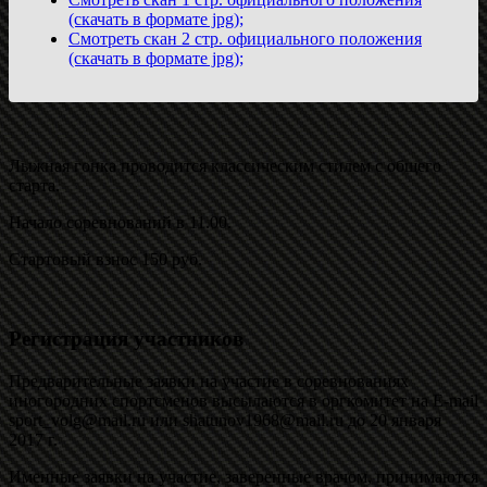
(скачать в формате jpg);
Смотреть скан 2 стр. официального положения
(скачать в формате jpg);
Лыжная гонка проводится классическим стилем с общего
старта.
Начало соревнований в 11.00.
Стартовый взнос 150 руб.
Регистрация участников
Предварительные заявки на участие в соревнованиях
иногородних спортсменов высылаются в оргкомитет на Е-mail
sport_volg@mail.ru или shatunov1968@mail.ru до 20 января
2017 г.
Именные заявки на участие, заверенные врачом, принимаются