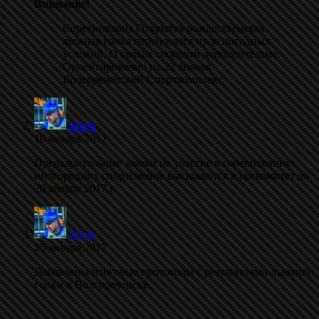
Внимание!
Соревнования Открытая рождественская
лыжная гонка переносятся из-за погодных
условий. О сроках сообщим дополнительно.
Ориентировочно на 22 января.
Волгореченский Спорткомплекс
Minfo
16 января 2017
Предварительные заявки на участие в соревнованиях
иногородних спортсменов высылаются в оргкомитет до
20 января 2017 г.
Minfo
25 января 2017
Добавлены итоговые протоколы с результатами лыжной
гонки в Волгореченске.