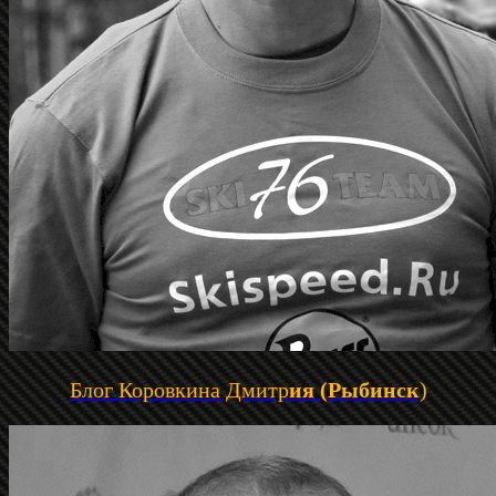
Блог Коровкина Дмитр
ия (Рыбинск
)