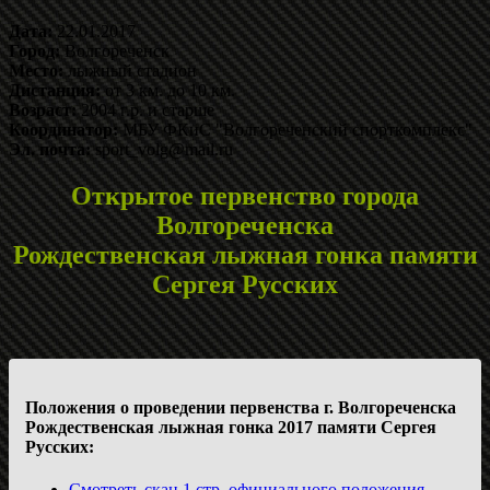
Дата:
22.01.2017
Город:
Волгореченск
Место:
лыжный стадион
Дистанция:
от 3 км. до 10 км.
Возраст:
2004 г.р. и старше
Координатор:
МБУ ФКиС "Волгореченский спорткомплекс"
Эл. почта:
sport_volg@mail.ru
Открытое первенство города
Волгореченска
Рождественская лыжная гонка памяти
Сергея Русских
Положения о проведении первенства г. Волгореченска
Рождественская лыжная гонка 2017 памяти Сергея
Русских:
Смотреть скан 1 стр. официального положения