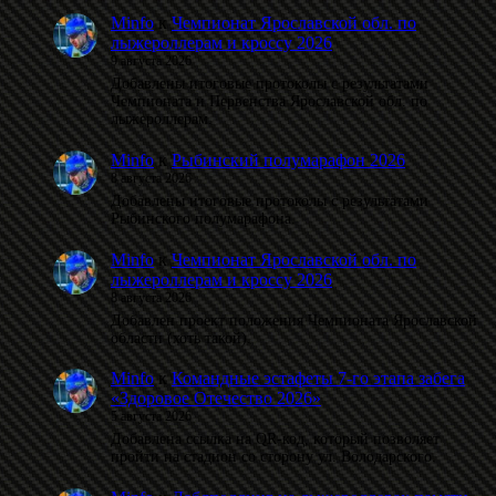
Minfo
к
Чемпионат Ярославской обл. по
лыжероллерам и кроссу 2026
9 августа 2026
Добавлены итоговые протоколы с результатами
Чемпионата и Первенства Ярославской обл. по
лыжероллерам.
Minfo
к
Рыбинский полумарафон 2026
8 августа 2026
Добавлены итоговые протоколы с результатами
Рыбинского полумарафона.
Minfo
к
Чемпионат Ярославской обл. по
лыжероллерам и кроссу 2026
8 августа 2026
Добавлен проект положения Чемпионата Ярославской
области (хоть такой).
Minfo
к
Командные эстафеты 7-го этапа забега
«Здоровое Отечество 2026»
5 августа 2026
Добавлена ссылка на QR-код, который позволяет
пройти на стадион со сторону ул. Володарского.