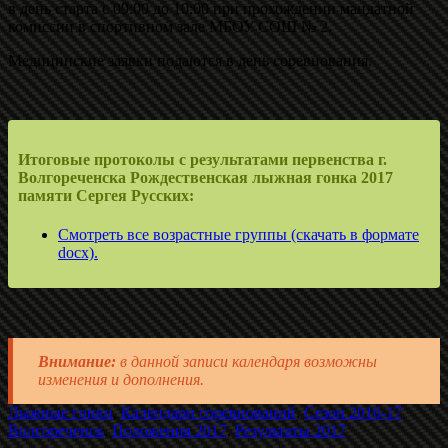
в день старта с 09:00 до 10:00 при прохождении мандатной
комиссии в спортивном зале МБОУ СОШ № 2.
Медицинские заявки подаются в день соревнования.
Итоговые протоколы с результатами первенства г.
Волгореченска Рождественская лыжная гонка 2017
памяти Сергея Русских:
Смотреть все возрастные группы (скачать в формате
docx).
Внимание:
в данной записи календаря возможны
изменения и дополнения.
Лыжные гонки
,
Календари соревнований
,
Сезон 2016-17
Волгореченск
,
Положения 2017
,
Результаты 2017