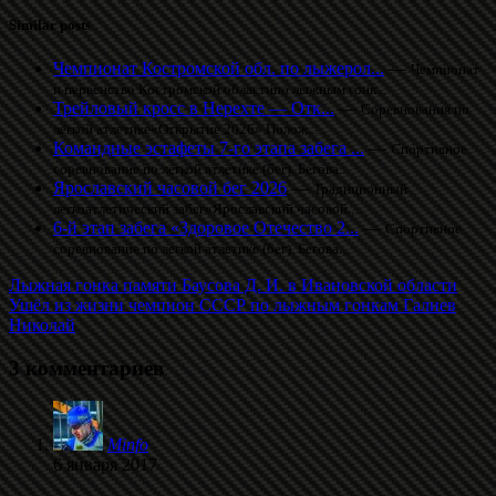
Similar posts
Чемпионат Костромской обл. по лыжерол...
—
Чемпионат
и первенство Костромской областипо лыжным гонк...
Трейловый кросс в Нерехте — Отк...
—
Соревнования по
лёгкой атлетике«Открытие 2026» Полож...
Командные эстафеты 7-го этапа забега ...
—
Спортивное
соревнование по легкой атлетике (бег). Бегова...
Ярославский часовой бег 2026
—
Традиционный
легкоатлетический забег«Ярославский часовой...
6-й этап забега «Здоровое Отечество 2...
—
Спортивное
соревнование по легкой атлетике (бег). Бегова...
Лыжная гонка памяти Баусова Д. И. в Ивановской области
Ушёл из жизни чемпион СССР по лыжным гонкам Галиев
Николай
3 комментариев
Minfo
6 января 2017