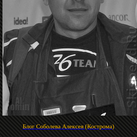
Блог Соболева Алексея (Кострома)