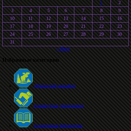
1
2
3
4
5
6
7
8
9
10
11
12
13
14
15
16
17
18
19
20
21
22
23
24
25
26
27
28
29
30
31
« Июл
Избранные категории
Дёминский марафон
Совместные тренировки
Спортивная библиотека