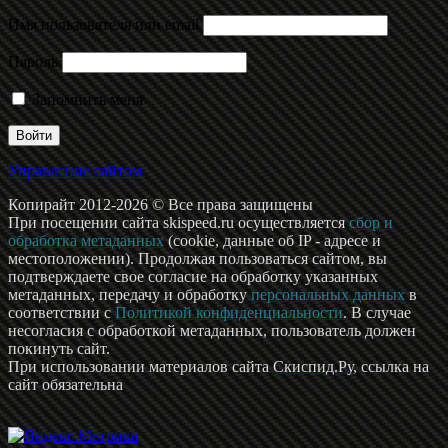
Имя пользователя или email
Пароль
Запомнить меня
Управление сайтом
Копирайт 2012-2026 © Все права защищены
При посещении сайта skispeed.ru осуществляется
сбор и
обработка метаданных
(cookie, данные об IP - адресе и
местоположении). Продолжая пользоваться сайтом, вы
подтверждаете свое согласие на обработку указанных
метаданных, передачу и обработку
персональных данных
в
соответствии с
Политикой конфиденциальности
. В случае
несогласия с обработкой метаданных, пользователь должен
покинуть сайт.
При использовании материалов сайта
Скиспид.Ру
, ссылка на
сайт обязательна