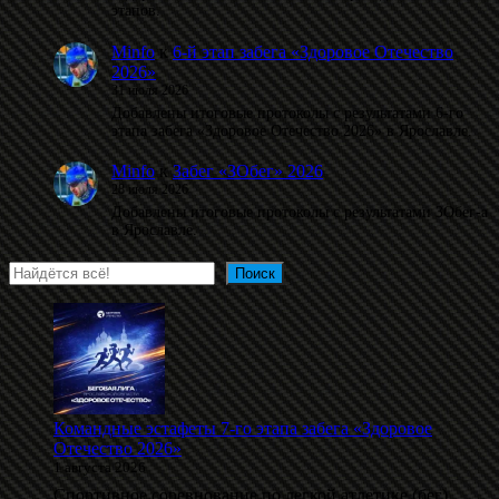
этапов.
Minfo
к
6-й этап забега «Здоровое Отечество
2026»
31 июля 2026
Добавлены итоговые протоколы с результатами 6-го
этапа забега «Здоровое Отечество 2026» в Ярославле.
Minfo
к
Забег «ЗОбег» 2026
28 июля 2026
Добавлены итоговые протоколы с результатами ЗОбег-а
в Ярославле.
Поиск
Поиск
Командные эстафеты 7-го этапа забега «Здоровое
Отечество 2026»
1 августа 2026
Спортивное соревнование по легкой атлетике (бег).