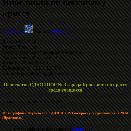
Ярославля по весеннему
кроссу
9 мая 2014
Написал
Minfo
Дата:
16.05.2014
Город:
Ярославль
Место:
Павловская роща, мк-н Брагино
Дистанция:
500 м., 1 км., 2 км.
Возраст:
2004-1995 г.р.
Координатор:
СДЮСШОР-3
Эл. почта:
sduschor3@gmail.com
Первенство СДЮСШОР № 3 города Ярославля по кроссу
среди учащихся
Начало соревнований в
15.00
.
Фотографии с Первенства СДЮСШОР-3 по кроссу среди учащихся 2014
(Ярославль):
Фотографии из фотоальбома
Minfo
; …