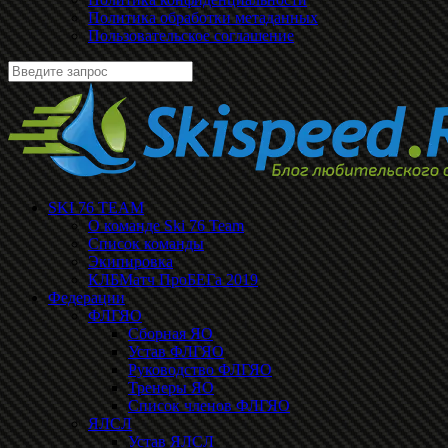
Политика обработки метаданных
Пользовательское соглашение
SKI 76 TEAM
О команде Ski 76 Team
Список команды
Экипировка
КЛБМатч ПроБЕГа 2019
Федерации
ФЛГЯО
Сборная ЯО
Устав ФЛГЯО
Руководство ФЛГЯО
Тренеры ЯО
Список членов ФЛГЯО
ЯЛСЛ
Устав ЯЛСЛ