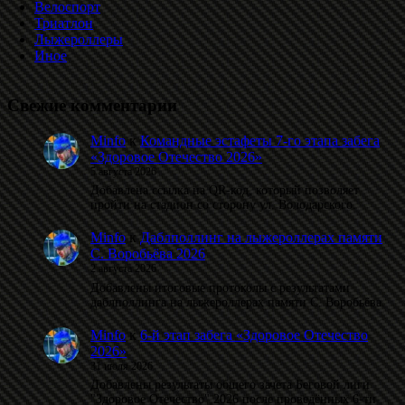
Велоспорт
Триатлон
Лыжероллеры
Иное
Свежие комментарии
Minfo
к
Командные эстафеты 7-го этапа забега
«Здоровое Отечество 2026»
5 августа 2026
Добавлена ссылка на QR-код, который позволяет
пройти на стадион со сторону ул. Володарского.
Minfo
к
Даблполлинг на лыжероллерах памяти
С. Воробьёва 2026
2 августа 2026
Добавлены итоговые протоколы с результатами
даблполлинга на лыжероллерах памяти С. Воробьёва.
Minfo
к
6-й этап забега «Здоровое Отечество
2026»
31 июля 2026
Добавлены результаты общего зачета Беговой лиги
"Здоровое Отечество" 2026 после проведённых 6-ти