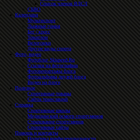
Список членов ЯЛСЛ
СБЯО
Календари
Мультиспорт
Лыжные гонки
Бег / кросс
Триатлон
Велогонки
Другие виды спорта
Фото, видео
Фотоблог Skispeed.Ru
Ссылки на фотографии
Фоторепортажы блога
Фотоальбомы друзей блога
Видео на блоге
Полезное
Спортивные товары
Сайты трансляций
Справка
Спортивные школы
Медицинский осмотр спортсменов
Страхование спортсменов
Спортивные сайты
Помощь и контакты
Политика конфиденциальности