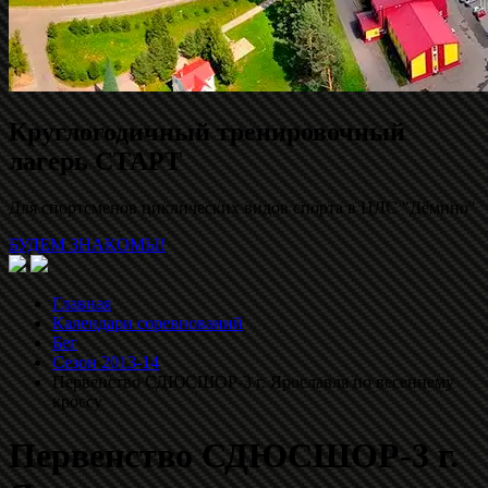
Круглогодичный тренировочный
лагерь СТАРТ
Для спортсменов циклических видов спорта в ЦЛС "Дёмино"
БУДЕМ ЗНАКОМЫ!
Главная
Календари соревнований
Бег
Сезон 2013-14
Первенство СДЮСШОР-3 г. Ярославля по весеннему
кроссу
Первенство СДЮСШОР-3 г.