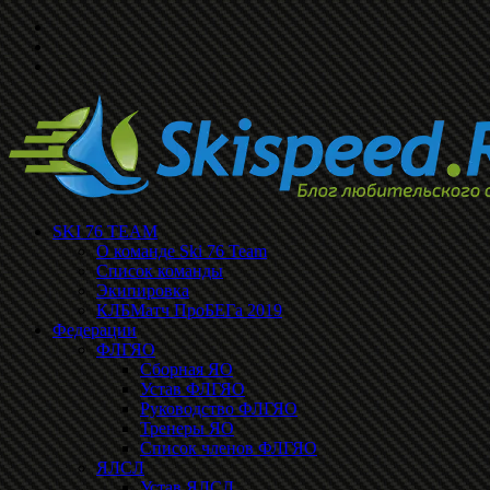
SKI 76 TEAM
О команде Ski 76 Team
Список команды
Экипировка
КЛБМатч ПроБЕГа 2019
Федерации
ФЛГЯО
Сборная ЯО
Устав ФЛГЯО
Руководство ФЛГЯО
Тренеры ЯО
Список членов ФЛГЯО
ЯЛСЛ
Устав ЯЛСЛ