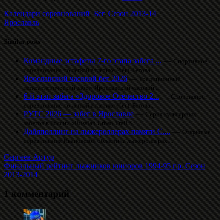
Календари соревнований
,
Бег
,
Сезон 2013-14
Ярославль
Similar posts
Командные эстафеты 7-го этапа забега ...
—
Спортивное
соревнование по легкой атлетике (бег). Бегова...
Ярославский часовой бег 2026
—
Традиционный
легкоатлетический забег«Ярославский часовой...
6-й этап забега «Здоровое Отечество 2...
—
Спортивное
соревнование по легкой атлетике (бег). Бегова...
РУТС 2026 — забег в Ярославле
—
Серия культурных
забегов в России «Russian Urban Trail S...
Даблполлинг на лыжероллерах памяти С....
—
Открытые
соревнования Ивановской областина лыжероллерах....
Сергеев Артур
Финальный рейтинг лыжников юниоров 1994-95 г.р. Сезон
2013-2014
1 комментарий