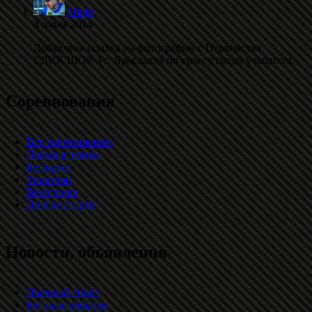
Minfo
4 июня 2014
Добавлена ссылка на фотографии с Первенства
СДЮСШОР-3 г. Ярославля по кроссу среди учащихся.
Соревнования
Все соревнования
Лыжные гонки
Бег/кросс
Триатлон
Велогонки
Другие старты
Новости, объявления
Лыжный спорт
Беговые события