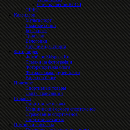
Список членов ЯЛСЛ
СБЯО
Календари
Мультиспорт
Лыжные гонки
Бег / кросс
Триатлон
Велогонки
Другие виды спорта
Фото, видео
Фотоблог Skispeed.Ru
Ссылки на фотографии
Фоторепортажы блога
Фотоальбомы друзей блога
Видео на блоге
Полезное
Спортивные товары
Сайты трансляций
Справка
Спортивные школы
Медицинский осмотр спортсменов
Страхование спортсменов
Спортивные сайты
Помощь и контакты
Политика конфиденциальности