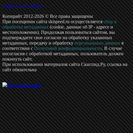
Управление сайтом
Копирайт 2012-2026 © Все права защищены
При посещении сайта skispeed.ru осуществляется
сбор и
обработка метаданных
(cookie, данные об IP - адресе и
местоположении). Продолжая пользоваться сайтом, вы
подтверждаете свое согласие на обработку указанных
метаданных, передачу и обработку
персональных данных
в
соответствии с
Политикой конфиденциальности
. В случае
несогласия с обработкой метаданных, пользователь должен
покинуть сайт.
При использовании материалов сайта
Скиспид.Ру
, ссылка на
сайт обязательна