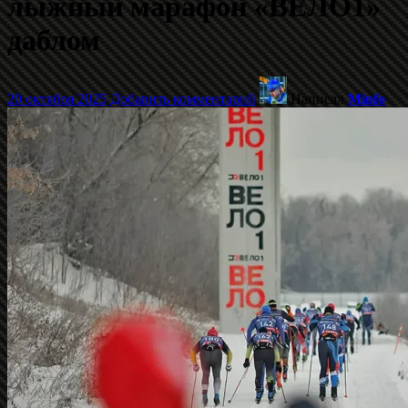
лыжный марафон «ВЕЛО1»
даблом
20 октября 2025
Добавить комментарий
Написал
Minfo