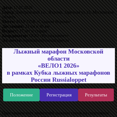
Дата:
17.01.2026
Город:
Дмитровский г.о., Яхрома, Заречная ул.15, Московская
область
Место:
МАУ СОК «Стадион Яхрома»
Дистанция:
23 км и 40 км
Возраст:
17 лет и старше
Координатор:
ООО «Руссиалоппет»
Эл. почта:
registration@russialoppet.ru
Лыжный марафон Московской
области
«ВЕЛО1 2026»
в рамках Кубка лыжных марафонов
России Russialoppet
Положение
Регистрация
Результаты
Приглашаем всех любителей лыжных гонок на спортивное