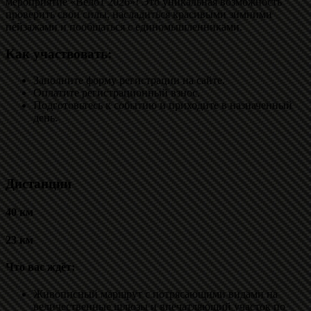
мероприятие «Вело1 2026»! Это уникальная возможность
проверить свои силы, насладиться красивыми зимними
пейзажами и пообщаться с единомышленниками.
Как участвовать:
Заполните форму регистрации на сайте.
Оплатите регистрационный взнос.
Подготовьтесь к событию и приходите в назначенный
день.
Дистанции
40 км
23 км
Что вас ждёт:
Живописный маршрут с потрясающими видами на
величественные шлюзы и впечатляющий участок по