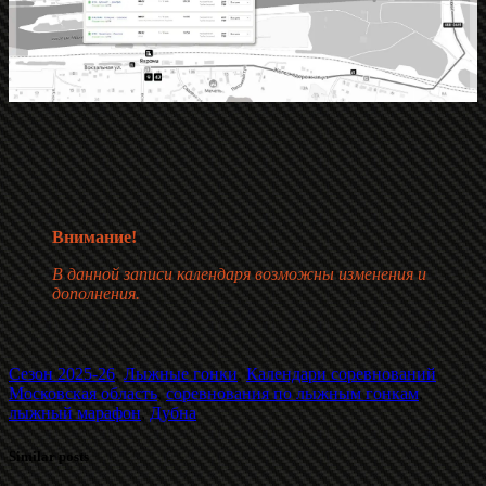
Внимание!
В данной записи календаря возможны изменения и
дополнения.
Сезон 2025-26
,
Лыжные гонки
,
Календари соревнований
Московская область
,
соревнования по лыжным гонкам
,
лыжный марафон
,
Дубна
Similar posts