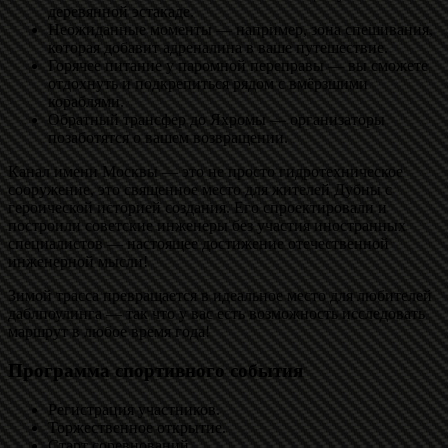
деревянной эстакаде.
Неожиданные моменты — например, зона спешивания,
которая добавит адреналина в ваше путешествие.
Горячее питание у паромной переправы — вы сможете
отдохнуть и подкрепиться рядом с вмёрзшими
кораблями.
Обратный трансфер до Яхромы — организаторы
позаботятся о вашем возвращении.
Канал имени Москвы — это не просто гидротехническое
сооружение, это священное место для жителей Дубны с
героической историей создания. Его спроектировали и
построили советские инженеры без участия иностранных
специалистов — настоящее достижение отечественной
инженерной мысли!
Зимой трасса превращается в идеальное место для любителей
даблпоулинга — так что у вас есть возможность исследовать
маршрут в любое время года!
Программа спортивного события
Регистрация участников.
Торжественное открытие.
Старт соревнований.