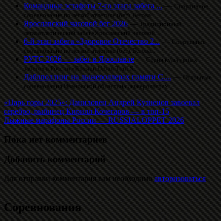
Командные эстафеты 7-го этапа забега ...
—
Спортивное
соревнование по легкой атлетике (бег). Бегова...
Ярославский часовой бег 2026
—
Традиционный
легкоатлетический забег«Ярославский часовой...
6-й этап забега «Здоровое Отечество 2...
—
Спортивное
соревнование по легкой атлетике (бег). Бегова...
РУТС 2026 — забег в Ярославле
—
Серия культурных
забегов в России «Russian Urban Trail S...
Даблполлинг на лыжероллерах памяти С....
—
Открытые
соревнования Ивановской областина лыжероллерах....
«Царь горы 2025»: Даниловец Андрей Кузнецов завоевал
серебро, рыбинец Кирилл Кочегаров — в топ-15
Лыжные марафоны России — RUSSIALOPPET 2026
Пока нет комментариев
Добавить комментарий
Для отправки комментария вам необходимо
авторизоваться
.
Соревнования