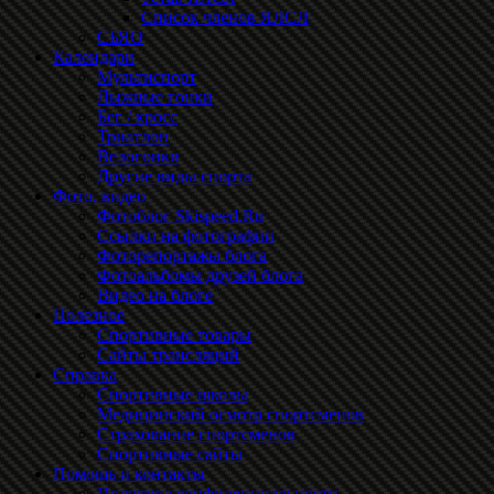
Список членов ЯЛСЛ
СБЯО
Календари
Мультиспорт
Лыжные гонки
Бег / кросс
Триатлон
Велогонки
Другие виды спорта
Фото, видео
Фотоблог Skispeed.Ru
Ссылки на фотографии
Фоторепортажы блога
Фотоальбомы друзей блога
Видео на блоге
Полезное
Спортивные товары
Сайты трансляций
Справка
Спортивные школы
Медицинский осмотр спортсменов
Страхование спортсменов
Спортивные сайты
Помощь и контакты
Политика конфиденциальности