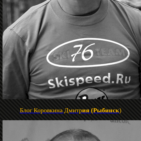
Блог Коровкина Дмитр
ия (Рыбинск
)