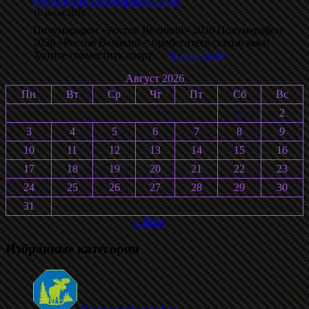
Ростовский полумарафон 2026
10 июля 2026
Полумарафон «Ростов Великий» 2026 Полумарафон
2026 «Ростов Великий»: пробегитесь сквозь века!
:
Хотите совместить спорт…
Читать далее
Ростовский
Август 2026
полумарафон
2026
Пн
Вт
Ср
Чт
Пт
Сб
Вс
1
2
3
4
5
6
7
8
9
10
11
12
13
14
15
16
17
18
19
20
21
22
23
24
25
26
27
28
29
30
31
« Июл
Избранные категории