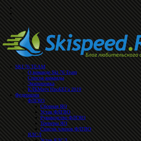
SKI 76 TEAM
О команде Ski 76 Team
Список команды
Экипировка
КЛБМатч ПроБЕГа 2019
Федерации
ФЛГЯО
Сборная ЯО
Устав ФЛГЯО
Руководство ФЛГЯО
Тренеры ЯО
Список членов ФЛГЯО
ЯЛСЛ
Устав ЯЛСЛ