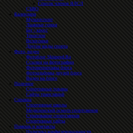
Список членов ЯЛСЛ
СБЯО
Календари
Мультиспорт
Лыжные гонки
Бег / кросс
Триатлон
Велогонки
Другие виды спорта
Фото, видео
Фотоблог Skispeed.Ru
Ссылки на фотографии
Фоторепортажы блога
Фотоальбомы друзей блога
Видео на блоге
Полезное
Спортивные товары
Сайты трансляций
Справка
Спортивные школы
Медицинский осмотр спортсменов
Страхование спортсменов
Спортивные сайты
Помощь и контакты
Политика конфиденциальности