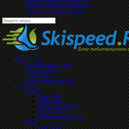
Политика обработки метаданных
Пользовательское соглашение
SKI 76 TEAM
О команде Ski 76 Team
Список команды
Экипировка
КЛБМатч ПроБЕГа 2019
Федерации
ФЛГЯО
Сборная ЯО
Устав ФЛГЯО
Руководство ФЛГЯО
Тренеры ЯО
Список членов ФЛГЯО
ЯЛСЛ
Устав ЯЛСЛ