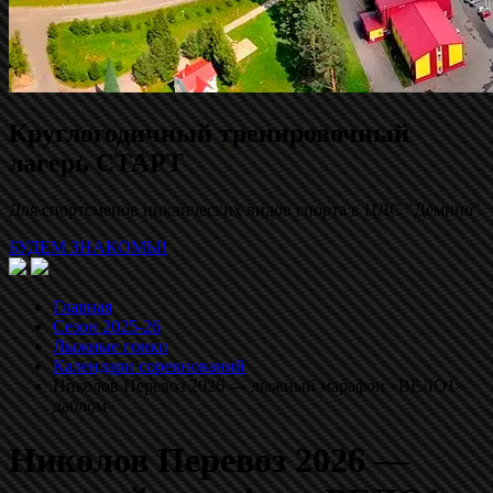
Круглогодичный тренировочный
лагерь СТАРТ
Для спортсменов циклических видов спорта в ЦЛС "Дёмино"
БУДЕМ ЗНАКОМЫ!
Главная
Сезон 2025-26
Лыжные гонки
Календари соревнований
Николов Перевоз 2026 — лыжный марафон «ВЕЛО1»
даблом
Николов Перевоз 2026 —