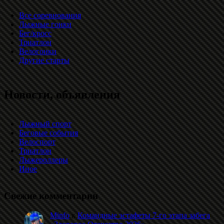
Все соревнования
Лыжные гонки
Бег/кросс
Триатлон
Велогонки
Другие старты
Новости, объявления
Лыжный спорт
Беговые события
Велоспорт
Триатлон
Лыжероллеры
Иное
Свежие комментарии
Minfo
к
Командные эстафеты 7-го этапа забега