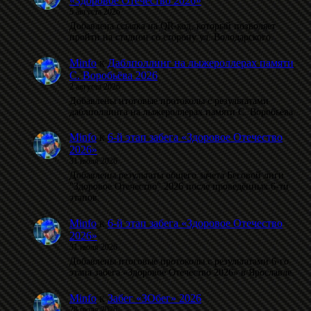
«Здоровое Отечество 2026»
5 августа 2026
Добавлена ссылка на QR-код, который позволяет
пройти на стадион со сторону ул. Володарского.
Minfo
к
Даблполлинг на лыжероллерах памяти
С. Воробьёва 2026
2 августа 2026
Добавлены итоговые протоколы с результатами
даблполлинга на лыжероллерах памяти С. Воробьёва.
Minfo
к
6-й этап забега «Здоровое Отечество
2026»
31 июля 2026
Добавлены результаты общего зачета Беговой лиги
"Здоровое Отечество" 2026 после проведённых 6-ти
этапов.
Minfo
к
6-й этап забега «Здоровое Отечество
2026»
31 июля 2026
Добавлены итоговые протоколы с результатами 6-го
этапа забега «Здоровое Отечество 2026» в Ярославле.
Minfo
к
Забег «ЗОбег» 2026
28 июля 2026