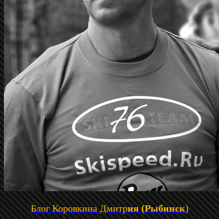
Блог Коровкина Дмитр
ия (Рыбинск
)