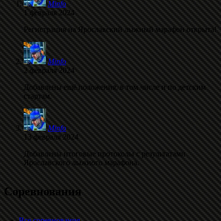
Minfo
1 февраля 2024
Регистрация на Ярославский лыжный марафон открыта!
Minfo
2 февраля 2024
Добавлены ещё положения, в том числе и по детским
стартам.
Minfo
13 февраля 2024
Добавлены итоговые протоколы с результатами
Ярославского лыжного марафона.
Соревнования
Все соревнования