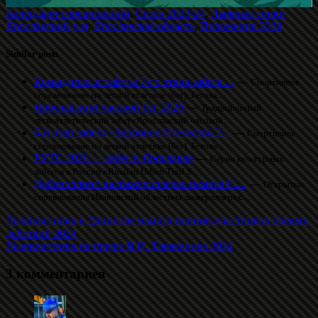
Календари соревнований
,
Сезон 2023-24
,
Лыжные гонки
Ярославский р-н
,
Ярославская область
,
Положения 2024
Similar posts
Командные эстафеты 7-го этапа забега ...
—
Спортивное
соревнование по легкой атлетике (бег). Бегова...
Ярославский часовой бег 2026
—
Традиционный
легкоатлетический забег«Ярославский часовой...
6-й этап забега «Здоровое Отечество 2...
—
Спортивное
соревнование по легкой атлетике (бег). Бегова...
РУТС 2026 — забег в Ярославле
—
Серия культурных
забегов в России «Russian Urban Trail S...
Даблполлинг на лыжероллерах памяти С....
—
Открытые
соревнования Ивановской областина лыжероллерах....
Лыжная гонка в Данилове памяти воинов-участников боевых
действий 2024
Лыжная гонка на призы В.И. Тараканова 2024
3 комментариев