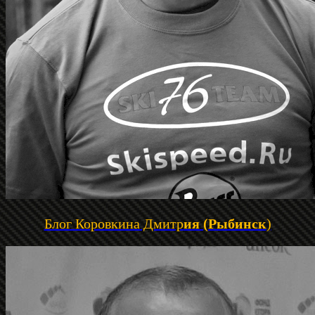
Блог Коровкина Дмитр
ия (Рыбинск
)