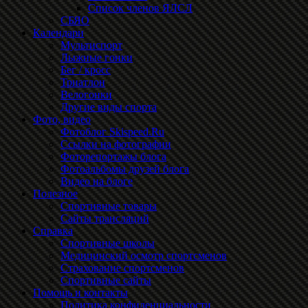
Список членов ЯЛСЛ
СБЯО
Календари
Мультиспорт
Лыжные гонки
Бег / кросс
Триатлон
Велогонки
Другие виды спорта
Фото, видео
Фотоблог Skispeed.Ru
Ссылки на фотографии
Фоторепортажы блога
Фотоальбомы друзей блога
Видео на блоге
Полезное
Спортивные товары
Сайты трансляций
Справка
Спортивные школы
Медицинский осмотр спортсменов
Страхование спортсменов
Спортивные сайты
Помощь и контакты
Политика конфиденциальности