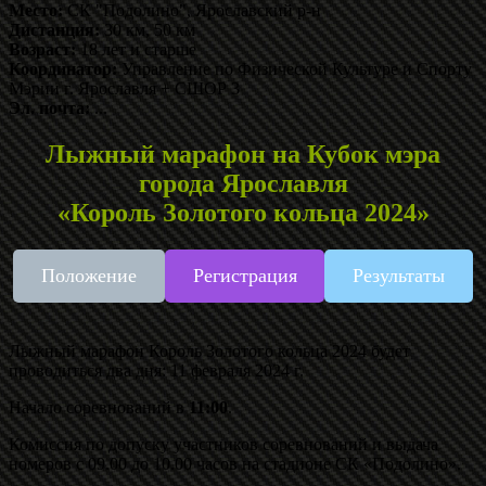
Место:
СК "Подолино", Ярославский р-н
Дистанция:
30 км, 50 км
Возраст:
18 лет и старше
Координатор:
Управление по Физической Культуре и Спорту
Мэрии г. Ярославля + СШОР 3
Эл. почта:
...
Лыжный марафон на Кубок мэра
города Ярославля
«Король Золотого кольца 2024»
Положение
Регистрация
Результаты
Лыжный марафон Король Золотого кольца 2024 будет
проводиться два дня: 11 февраля 2024 г.
Начало соревнований в
11:00
.
Комиссия по допуску участников соревнований и выдача
номеров с 09.00 до 10.00 часов на стадионе СК «Подолино».