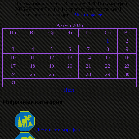
Полумарафон «Ростов Великий» 2026 Полумарафон
2026 «Ростов Великий»: пробегитесь сквозь века!
:
Хотите совместить спорт…
Читать далее
Ростовский
Август 2026
полумарафон
2026
Пн
Вт
Ср
Чт
Пт
Сб
Вс
1
2
3
4
5
6
7
8
9
10
11
12
13
14
15
16
17
18
19
20
21
22
23
24
25
26
27
28
29
30
31
« Июл
Избранные категории
Дёминский марафон