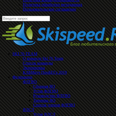
Политика обработки метаданных
Пользовательское соглашение
SKI 76 TEAM
О команде Ski 76 Team
Список команды
Экипировка
КЛБМатч ПроБЕГа 2019
Федерации
ФЛГЯО
Сборная ЯО
Устав ФЛГЯО
Руководство ФЛГЯО
Тренеры ЯО
Список членов ФЛГЯО
ЯЛСЛ
Устав ЯЛСЛ