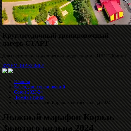
Круглогодичный тренировочный
лагерь СТАРТ
Для спортсменов циклических видов спорта в ЦЛС "Дёмино"
БУДЕМ ЗНАКОМЫ!
Главная
Календари соревнований
Сезон 2023-24
Лыжные гонки
Лыжный марафон Король Золотого кольца 2024
Лыжный марафон Король
Золотого кольца 2024