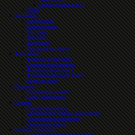
Список членов ЯЛСЛ
СБЯО
Календари
Мультиспорт
Лыжные гонки
Бег / кросс
Триатлон
Велогонки
Другие виды спорта
Фото, видео
Фотоблог Skispeed.Ru
Ссылки на фотографии
Фоторепортажы блога
Фотоальбомы друзей блога
Видео на блоге
Полезное
Спортивные товары
Сайты трансляций
Справка
Спортивные школы
Медицинский осмотр спортсменов
Страхование спортсменов
Спортивные сайты
Помощь и контакты
Политика конфиденциальности