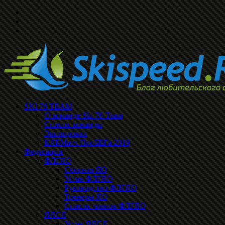
SKI 76 TEAM
О команде Ski 76 Team
Список команды
Экипировка
КЛБМатч ПроБЕГа 2019
Федерации
ФЛГЯО
Сборная ЯО
Устав ФЛГЯО
Руководство ФЛГЯО
Тренеры ЯО
Список членов ФЛГЯО
ЯЛСЛ
Устав ЯЛСЛ