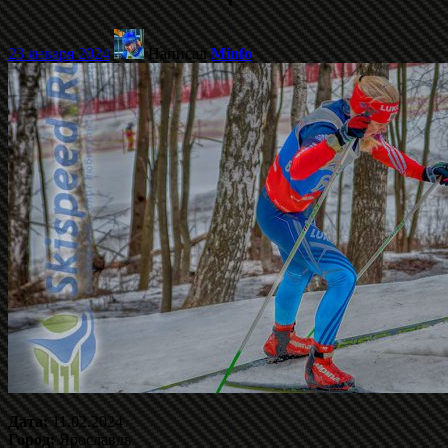
23 января 2024
Написал
Minfo
Дата:
11.02.2024
Город:
Ярославль