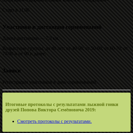
Старт в 11.00
Участники и дистанция соревнований
Длина дистанции — 7,3 км.
Возрастные группы: до 40 лет; от 40-50; от 50-60; от 60-70; от
70-90 и от 90 и далее.
Заявки
Регистрация участников в день соревнований.
Итоговые протоколы с результатами лыжной гонки
друзей Попова Виктора Семёновича 2019:
Смотреть протоколы с результатами.