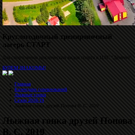
Круглогодичный тренировочный
лагерь СТАРТ
Для спортсменов циклических видов спорта в ЦЛС "Дёмино"
БУДЕМ ЗНАКОМЫ!
Главная
Календари соревнований
Лыжные гонки
Сезон 2018-19
Лыжная гонка друзей Попова В. С. 2019
Лыжная гонка друзей Попова
В. С. 2019