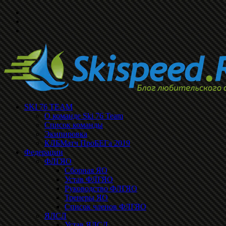
SKI 76 TEAM
О команде Ski 76 Team
Список команды
Экипировка
КЛБМатч ПроБЕГа 2019
Федерации
ФЛГЯО
Сборная ЯО
Устав ФЛГЯО
Руководство ФЛГЯО
Тренеры ЯО
Список членов ФЛГЯО
ЯЛСЛ
Устав ЯЛСЛ