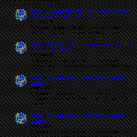
Minfo
к
Командные эстафеты 7-го этапа забега
«Здоровое Отечество 2026»
5 августа 2026
Добавлена ссылка на QR-код, который позволяет
пройти на стадион со сторону ул. Володарского.
Minfo
к
Даблполлинг на лыжероллерах памяти
С. Воробьёва 2026
2 августа 2026
Добавлены итоговые протоколы с результатами
даблполлинга на лыжероллерах памяти С. Воробьёва.
Minfo
к
6-й этап забега «Здоровое Отечество
2026»
31 июля 2026
Добавлены результаты общего зачета Беговой лиги
"Здоровое Отечество" 2026 после проведённых 6-ти
этапов.
Minfo
к
6-й этап забега «Здоровое Отечество
2026»
31 июля 2026
Добавлены итоговые протоколы с результатами 6-го
этапа забега «Здоровое Отечество 2026» в Ярославле.