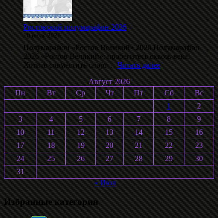
С.
Воробьёва
2026
Ростовский полумарафон 2026
10 июля 2026
Полумарафон «Ростов Великий» 2026 Полумарафон
2026 «Ростов Великий»: пробегитесь сквозь века!
:
Хотите совместить спорт…
Читать далее
Ростовский
Август 2026
полумарафон
2026
Пн
Вт
Ср
Чт
Пт
Сб
Вс
1
2
3
4
5
6
7
8
9
10
11
12
13
14
15
16
17
18
19
20
21
22
23
24
25
26
27
28
29
30
31
« Июл
Избранные категории