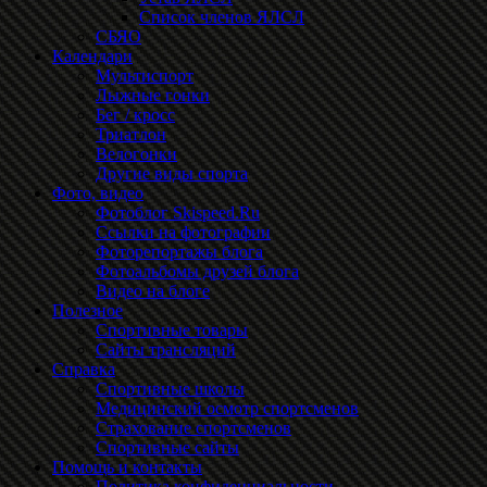
Список членов ЯЛСЛ
СБЯО
Календари
Мультиспорт
Лыжные гонки
Бег / кросс
Триатлон
Велогонки
Другие виды спорта
Фото, видео
Фотоблог Skispeed.Ru
Ссылки на фотографии
Фоторепортажы блога
Фотоальбомы друзей блога
Видео на блоге
Полезное
Спортивные товары
Сайты трансляций
Справка
Спортивные школы
Медицинский осмотр спортсменов
Страхование спортсменов
Спортивные сайты
Помощь и контакты
Политика конфиденциальности