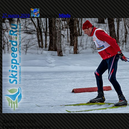
27 марта 2019
Написал
Minfo
Дата:
30.03.2019
Город:
Ярославский р-н