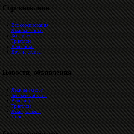
Соревнования
Все соревнования
Лыжные гонки
Бег/кросс
Триатлон
Велогонки
Другие старты
Новости, объявления
Лыжный спорт
Беговые события
Велоспорт
Триатлон
Лыжероллеры
Иное
Свежие комментарии