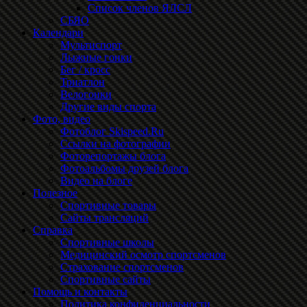
Список членов ЯЛСЛ
СБЯО
Календари
Мультиспорт
Лыжные гонки
Бег / кросс
Триатлон
Велогонки
Другие виды спорта
Фото, видео
Фотоблог Skispeed.Ru
Ссылки на фотографии
Фоторепортажы блога
Фотоальбомы друзей блога
Видео на блоге
Полезное
Спортивные товары
Сайты трансляций
Справка
Спортивные школы
Медицинский осмотр спортсменов
Страхование спортсменов
Спортивные сайты
Помощь и контакты
Политика конфиденциальности