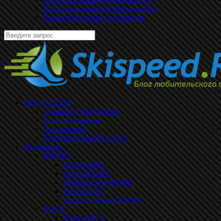
Политика обработки метаданных
Пользовательское соглашение
SKI 76 TEAM
О команде Ski 76 Team
Список команды
Экипировка
КЛБМатч ПроБЕГа 2019
Федерации
ФЛГЯО
Сборная ЯО
Устав ФЛГЯО
Руководство ФЛГЯО
Тренеры ЯО
Список членов ФЛГЯО
ЯЛСЛ
Устав ЯЛСЛ