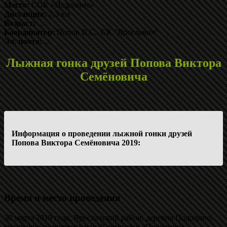
Место:
СОК «Подолино»
Дистанция:
7,3 км
Возраст:
...
Координатор:
Попов В.С., СК "Ярославич"
Эл. почта:
...
Лыжная гонка друзей Попова Виктора
Семёновича
Информация о проведении лыжной гонки друзей
Попова Виктора Семёновича 2019:
Время и место проведения
30 марта 2019 года, Ярославский район, деревня Подолино,
спортивно-оздоровительный комплекс «Подолино».