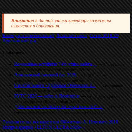
Внимание:
в данной записи календаря возможны
изменения и дополнения.
Календари соревнований
,
Лыжные гонки
,
Сезон 2018-19
Ярославский р-н
Similar posts
Командные эстафеты 7-го этапа забега ...
—
Спортивное
соревнование по легкой атлетике (бег). Бегова...
Ярославский часовой бег 2026
—
Традиционный
легкоатлетический забег«Ярославский часовой...
6-й этап забега «Здоровое Отечество 2...
—
Спортивное
соревнование по легкой атлетике (бег). Бегова...
РУТС 2026 — забег в Ярославле
—
Серия культурных
забегов в России «Russian Urban Trail S...
Даблполлинг на лыжероллерах памяти С....
—
Открытые
соревнования Ивановской областина лыжероллерах....
Лыжная гонка посвященная 800-летию А. Невского 2019
Ультрамарафон «ELTON ULTRA 2019»