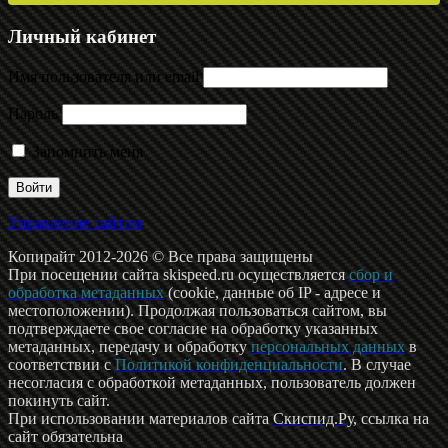
Личный кабинет
Имя пользователя или email
Пароль
Запомнить меня
Управление сайтом
Копирайт 2012-2026 © Все права защищены
При посещении сайта skispeed.ru осуществляется
сбор и
обработка метаданных
(cookie, данные об IP - адресе и
местоположении). Продолжая пользоваться сайтом, вы
подтверждаете свое согласие на обработку указанных
метаданных, передачу и обработку
персональных данных
в
соответствии с
Политикой конфиденциальности
. В случае
несогласия с обработкой метаданных, пользователь должен
покинуть сайт.
При использовании материалов сайта
Скиспид.Ру
, ссылка на
сайт обязательна