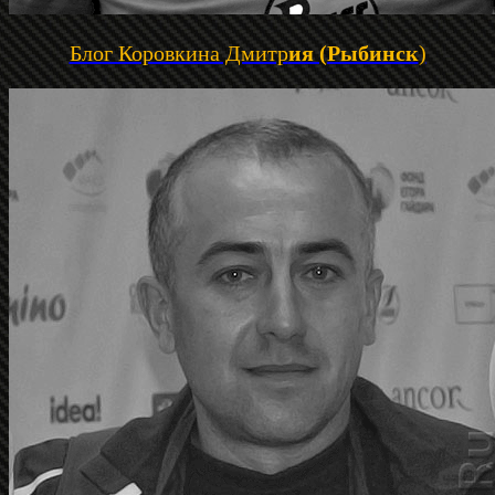
Блог Коровкина Дмитр
ия (Рыбинск
)