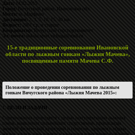
Дата:
14.02.2015
Город:
Вичугский район, Ивановская обл.
Место:
м. Марфино
Дистанция:
2, 3, 5, 10, 15, 30 км.
Возраст:
2001 г.р. и старше
Координатор:
Вичугский горспорткомитет
Эл. почта:
shkola.sport.vichuga@mail.ru
15-е традиционные соревнования Ивановской
области по лыжным гонкам «Лыжня Мачева»,
посвященные памяти Мачева С.Ф.
Положение о проведении соревнования по лыжным
гонкам Вичугского района «Лыжня Мачева 2015»:
1.
ЦЕЛИ И ЗАДАЧИ
Соревнования проводятся с целью популяризации лыжных
гонок, выявления сильнейших спортсменов, пропаганды
занятий физической культурой и спортом, здорового образа
жизни, отдать дань памяти и уважения известному в области