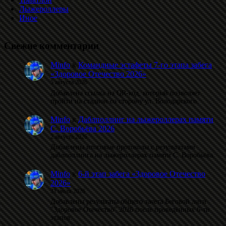
Лыжероллеры
Иное
Свежие комментарии
Minfo
к
Командные эстафеты 7-го этапа забега
«Здоровое Отечество 2026»
5 августа 2026
Добавлена ссылка на QR-код, который позволяет
пройти на стадион со сторону ул. Володарского.
Minfo
к
Даблполлинг на лыжероллерах памяти
С. Воробьёва 2026
2 августа 2026
Добавлены итоговые протоколы с результатами
даблполлинга на лыжероллерах памяти С. Воробьёва.
Minfo
к
6-й этап забега «Здоровое Отечество
2026»
31 июля 2026
Добавлены результаты общего зачета Беговой лиги
"Здоровое Отечество" 2026 после проведённых 6-ти
этапов.