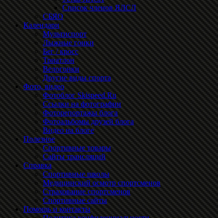
Список членов ЯЛСЛ
СБЯО
Календари
Мультиспорт
Лыжные гонки
Бег / кросс
Триатлон
Велогонки
Другие виды спорта
Фото, видео
Фотоблог Skispeed.Ru
Ссылки на фотографии
Фоторепортажы блога
Фотоальбомы друзей блога
Видео на блоге
Полезное
Спортивные товары
Сайты трансляций
Справка
Спортивные школы
Медицинский осмотр спортсменов
Страхование спортсменов
Спортивные сайты
Помощь и контакты
Политика конфиденциальности