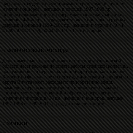
награждаются денежными призами и грамотами, в группах
мужчин (юниоров), девушек и юношей 1997-1998 г.р.
поощрительными призами награждаются также участники,
занявшие 4-6 места, награждаются также призёры в группах
девушек и юношей 1999-2001 г.р., женщин и мужчин 40-44;
45-49; 50-54; 55-59; 60-64; 65-69; 70 лет и старше.
6.
ФИНАНСОВЫЕ РАСХОДЫ
Департамент молодёжной политики и спорта Ивановской
области несёт расходы по оплате работы судейской коллегии,
обслуживающего персонала, по приобретению канцтоваров,
Комитет по физкультуре и спорту администрации городского
округа Вичуга несёт расходы по приобретению афиш,
вымпелов, перевозка спортсменов и любителей лыжного
спорта к месту соревнований и обратно, награждение у
мужчин на дистанции 30 км., женщин и юниорок, девушек
1997-1998 и 1999-2001 г.р., подготовке дистанций.
7.
ЗАЯВКИ