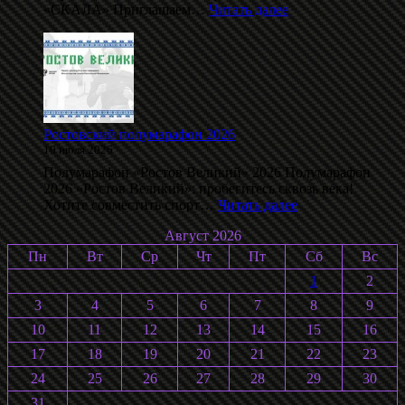
:
«СКАЛА» Приглашаем…
Читать далее
Даблполлинг
на
лыжероллерах
памяти
С.
Воробьёва
2026
Ростовский полумарафон 2026
10 июля 2026
Полумарафон «Ростов Великий» 2026 Полумарафон
2026 «Ростов Великий»: пробегитесь сквозь века!
:
Хотите совместить спорт…
Читать далее
Ростовский
Август 2026
полумарафон
2026
Пн
Вт
Ср
Чт
Пт
Сб
Вс
1
2
3
4
5
6
7
8
9
10
11
12
13
14
15
16
17
18
19
20
21
22
23
24
25
26
27
28
29
30
31