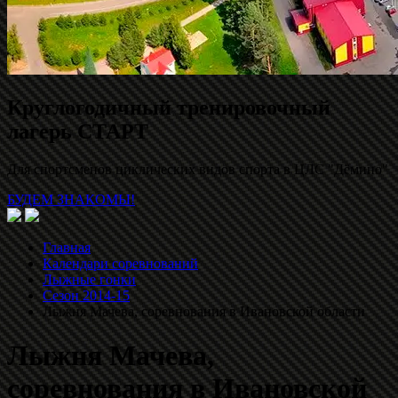
Круглогодичный тренировочный
лагерь СТАРТ
Для спортсменов циклических видов спорта в ЦЛС "Дёмино"
БУДЕМ ЗНАКОМЫ!
Главная
Календари соревнований
Лыжные гонки
Сезон 2014-15
Лыжня Мачева, соревнования в Ивановской области
Лыжня Мачева,
соревнования в Ивановской