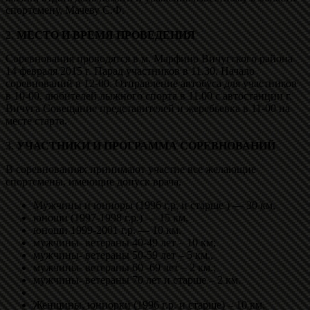
спортсмену, Мачеву С.Ф.
2.
МЕСТО И ВРЕМЯ ПРОВЕДЕНИЯ
Соревнования проводятся в м. Марфино Вичугского района
14 февраля 2015 г. Парад участников в 11.30. Начало
соревнований в 12-00. Отправление автобуса для участников
в 10-00, любителей лыжного спорта в 11.00 с автостанции г.
Вичуга Совещание представителей и жеребьевка в 11-00 на
месте старта.
3.
УЧАСТНИКИ И ПРОГРАММА СОРЕВНОВАНИЙ
В соревнованиях принимают участие все желающие
спортсмены, имеющие допуск врача.
Мужчины и юниоры (1996 г.р. и старше ) — 30 км,
юноши (1997-1998 г.р.) — 15 км,
юноши 1999-2001 г.р. — 10 км.
мужчины- ветераны 40-49 лет – 10 км;
мужчины- ветераны 50-59 лет – 5 км.,
мужчины- ветераны 60 -69 лет – 2 км.;
мужчины- ветераны 70 лет и старше – 2 км.
Женщины, юниорки (1996 г.р. и старше) – 10 км,