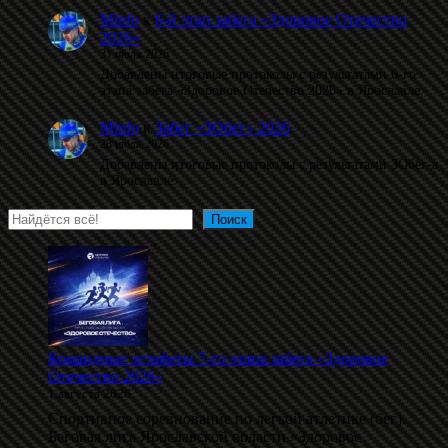
Minfo
к
6-й этап забега «Здоровое Отечество
2026»
31 июля 2026
Добавлены итоговые протоколы с результатами 6-го
этапа забега «Здоровое Отечество 2026» в Ярославле.
Minfo
к
Забег «ЗОбег» 2026
28 июля 2026
Добавлены итоговые протоколы с результатами ЗОбег-а
в Ярославле.
Поиск
Поиск
Командные эстафеты 7-го этапа забега «Здоровое
Отечество 2026»
1 августа 2026
Спортивное соревнование по легкой атлетике (бег).
Беговая лига Ярославской области «Здоровое