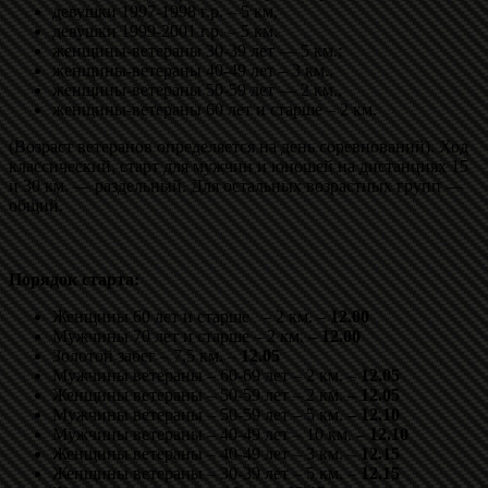
девушки 1997-1998 г.р. – 5 км,
девушки 1999-2001 г.р. – 5 км.
женщины-ветераны 30-39 лет — 5 км.;
женщины-ветераны 40-49 лет – 3 км.,
женщины-ветераны 50-59 лет — 2 км.,
женщины-ветераны 60 лет и старше – 2 км.
(Возраст ветеранов определяется на день соревнований). Ход
классический, старт для мужчин и юношей на дистанциях 15
и 30 км. — раздельный. Для остальных возрастных групп —
общий.
Порядок старта:
Женщины 60 лет и старше – 2 км. –
12.00
Мужчины 70 лет и старше – 2 км.
– 12.00
Золотой забег – 7,5 км. –
12.05
Мужчины ветераны – 60-69 лет – 2 км. –
12.05
Женщины ветераны – 50-59 лет – 2 км.
– 12.05
Мужчины ветераны – 50-59 лет – 5 км.
– 12.10
Мужчины ветераны – 40-49 лет – 10 км.
– 12.10
Женщины ветераны – 40-49 лет – 3 км. –
12.15
Женщины ветераны – 30-39 лет – 5 км. –
12.15