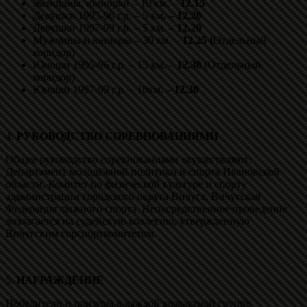
Женщины, юниорки – 10 км. –
12.15
Девушки 1995-96 г.р. – 5 км
. – 12.20
Девушки 1997-99 г.р. – 5 км.
– 12.20
Мужчины и юниоры – 30 км. –
12.25 (
Отдельный
коридор)
Юноши 1995-96 г.р. – 15 км. –
12.30
(Отдельный
коридор)
Юноши 1997-99 г.р. – 10км
. – 12.30
4.
РУКОВОДСТВО СОРЕВНОВАНИЯМИ
Общее руководство соревнованиями осуществляют:
Департамент молодёжной политики и спорта Ивановской
области, Комитет по физической культуре и спорту
администрации городского округа Вичуга, Вичугская
Федерация лыжного спорта. Непосредственное проведение
возлагается на судейскую коллегию, утвержденную
Вичугским горспорткомитетом.
5.
НАГРАЖДЕНИЕ
Победители и призеры в каждой возрастной группе