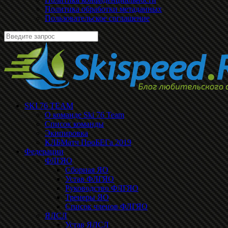
Политика обработки метаданных
Пользовательское соглашение
SKI 76 TEAM
О команде Ski 76 Team
Список команды
Экипировка
КЛБМатч ПроБЕГа 2019
Федерации
ФЛГЯО
Сборная ЯО
Устав ФЛГЯО
Руководство ФЛГЯО
Тренеры ЯО
Список членов ФЛГЯО
ЯЛСЛ
Устав ЯЛСЛ