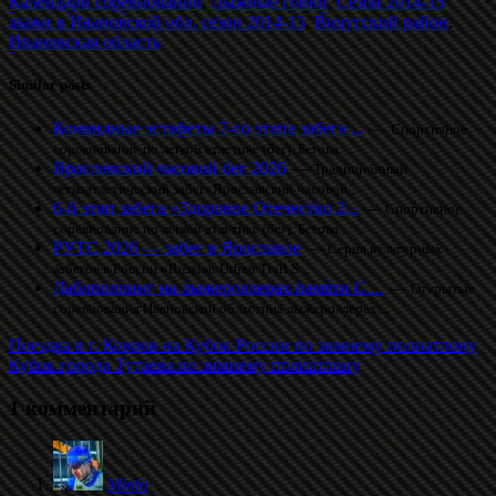
Календари соревнований
,
Лыжные гонки
,
Сезон 2014-15
лыжи в Ивановской обл. сезон 2014-15
,
Вичугский район
,
Ивановская область
Similar posts
Командные эстафеты 7-го этапа забега ...
—
Спортивное
соревнование по легкой атлетике (бег). Бегова...
Ярославский часовой бег 2026
—
Традиционный
легкоатлетический забег«Ярославский часовой...
6-й этап забега «Здоровое Отечество 2...
—
Спортивное
соревнование по легкой атлетике (бег). Бегова...
РУТС 2026 — забег в Ярославле
—
Серия культурных
забегов в России «Russian Urban Trail S...
Даблполлинг на лыжероллерах памяти С....
—
Открытые
соревнования Ивановской областина лыжероллерах....
Поездка в г. Ковров на Кубок России по зимнему полиатлону
Кубок города Тутаева по зимнему полиатлону
1 комментарий
Minfo