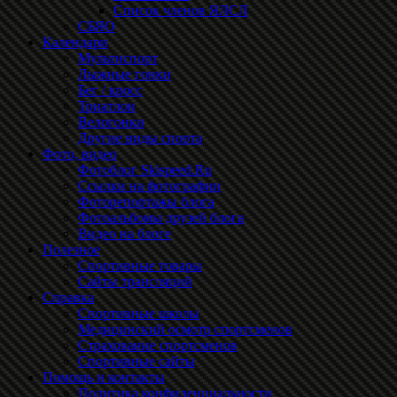
Список членов ЯЛСЛ
СБЯО
Календари
Мультиспорт
Лыжные гонки
Бег / кросс
Триатлон
Велогонки
Другие виды спорта
Фото, видео
Фотоблог Skispeed.Ru
Ссылки на фотографии
Фоторепортажы блога
Фотоальбомы друзей блога
Видео на блоге
Полезное
Спортивные товары
Сайты трансляций
Справка
Спортивные школы
Медицинский осмотр спортсменов
Страхование спортсменов
Спортивные сайты
Помощь и контакты
Политика конфиденциальности