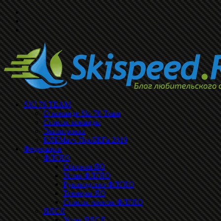
SKI 76 TEAM
О команде Ski 76 Team
Список команды
Экипировка
КЛБМатч ПроБЕГа 2019
Федерации
ФЛГЯО
Сборная ЯО
Устав ФЛГЯО
Руководство ФЛГЯО
Тренеры ЯО
Список членов ФЛГЯО
ЯЛСЛ
Устав ЯЛСЛ