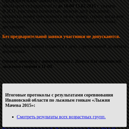
Предварительные заявки подаются по e-mail:
shkola.sport.vichuga@mail.ru
до 16.00 13.02.2015
г. указать
Ф.И.О. участника полностью, полную дату рождения,
прописку, номер пенсионного св-ва; номер, серию, когда кем
выдан паспорт или свидетельство о рождении участника,
дистанцию.
Без предварительной заявки участники не допускаются.
Медицинские заявки подаются в день соревнований до начала
жеребьевки.
Отъезд автобуса с автостанции г. Вичуга для любителей
лыжного спорта в 11-00.
Итоговые протоколы с результатами соревнования
Ивановской области по лыжным гонкам «Лыжня
Мачева 2015»:
Смотреть результаты всех возрастных групп.