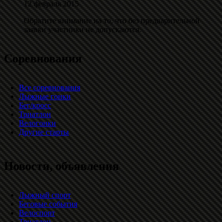
12 февраля 2015
Обратите внимание на то, что без предварительной
заявки участники не допускаются.
Соревнования
Все соревнования
Лыжные гонки
Бег/кросс
Триатлон
Велогонки
Другие старты
Новости, объявления
Лыжный спорт
Беговые события
Велоспорт
Триатлон