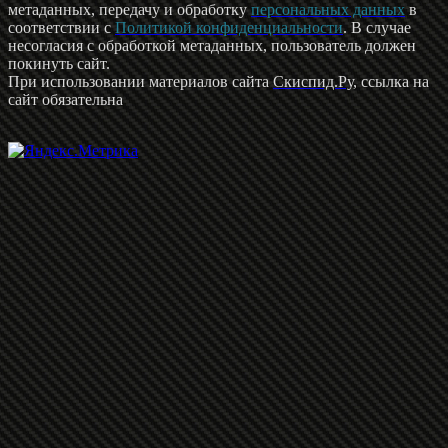
метаданных, передачу и обработку
персональных данных
в
соответствии с
Политикой конфиденциальности
. В случае
несогласия с обработкой метаданных, пользователь должен
покинуть сайт.
При использовании материалов сайта
Скиспид.Ру
, ссылка на
сайт обязательна