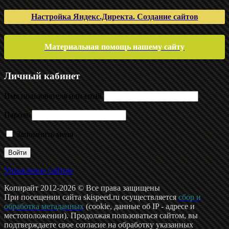
Настройка Яндекс.Директа. Создание сайтов
Материальная помощь нашему сайту
Личный кабинет
Имя пользователя или email
Пароль
Запомнить меня
Управление сайтом
Копирайт 2012-2026 © Все права защищены
При посещении сайта skispeed.ru осуществляется
сбор и
обработка метаданных
(cookie, данные об IP - адресе и
местоположении). Продолжая пользоваться сайтом, вы
подтверждаете свое согласие на обработку указанных