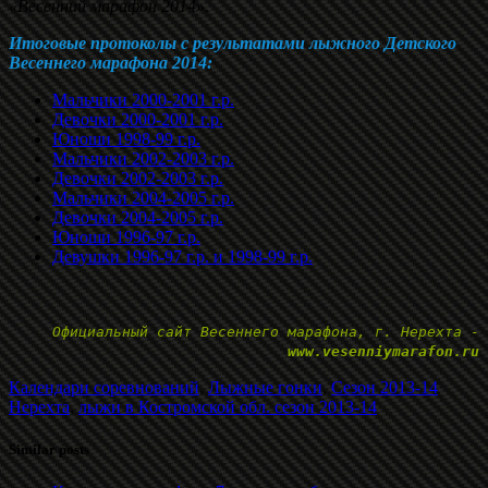
«Весенний марафон 2014».
Итоговые протоколы с результатами лыжного Детского
Весеннего марафона 2014:
Мальчики 2000-2001 г.р.
Девочки 2000-2001 г.р.
Юноши 1998-99 г.р.
Мальчики 2002-2003 г.р.
Девочки 2002-2003 г.р.
Мальчики 2004-2005 г.р.
Девочки 2004-2005 г.р.
Юноши 1996-97 г.р.
Девушки 1996-97 г.р. и 1998-99 г.р.
Официальный сайт Весеннего марафона, г. Нерехта -
www.vesenniymarafon.ru
Календари соревнований
,
Лыжные гонки
,
Сезон 2013-14
Нерехта
,
лыжи в Костромской обл. сезон 2013-14
Similar posts