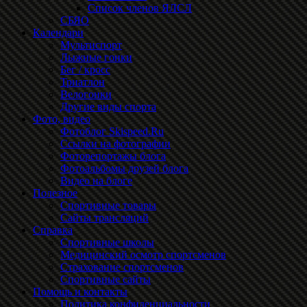
Список членов ЯЛСЛ
СБЯО
Календари
Мультиспорт
Лыжные гонки
Бег / кросс
Триатлон
Велогонки
Другие виды спорта
Фото, видео
Фотоблог Skispeed.Ru
Ссылки на фотографии
Фоторепортажы блога
Фотоальбомы друзей блога
Видео на блоге
Полезное
Спортивные товары
Сайты трансляций
Справка
Спортивные школы
Медицинский осмотр спортсменов
Страхование спортсменов
Спортивные сайты
Помощь и контакты
Политика конфиденциальности