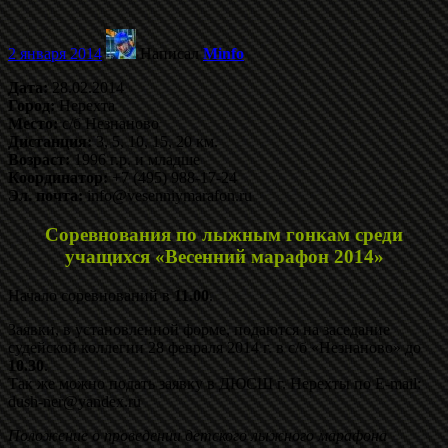
2 января 2014
Написал
Minfo
Дата:
28.02.2014
Город:
Нерехта
Место:
с/б Незнаново
Дистанция:
3, 5, 10, 15, 20 км.
Возраст:
1996 г.р. и младше
Координатор:
+7 (495) 988-17-24
Эл. почта:
info@vesenniymarafon.ru
Соревнования по лыжным гонкам среди
учащихся «Весенний марафон 2014»
Начало соревнований в
11.00
.
Заявки, в установленной форме, подаются на заседание
судейской коллегии 28 февраля 2014 г. в с/б «Незнаново» до
10.30
.
Так же можно подать заявку в ДЮСШ г. Нерехты по E-mail:
dush-ner@yandex.ru
Положение о проведении детского лыжного марафона