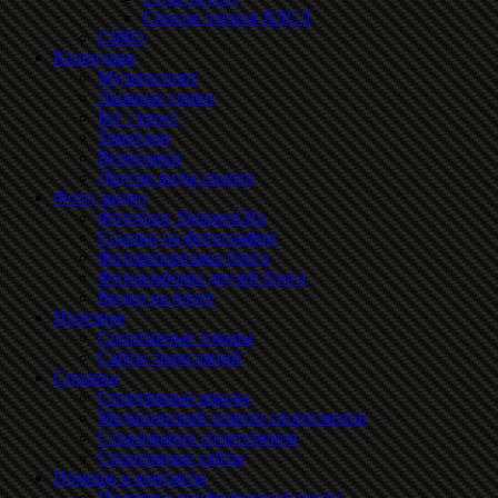
Список членов ЯЛСЛ
СБЯО
Календари
Мультиспорт
Лыжные гонки
Бег / кросс
Триатлон
Велогонки
Другие виды спорта
Фото, видео
Фотоблог Skispeed.Ru
Ссылки на фотографии
Фоторепортажы блога
Фотоальбомы друзей блога
Видео на блоге
Полезное
Спортивные товары
Сайты трансляций
Справка
Спортивные школы
Медицинский осмотр спортсменов
Страхование спортсменов
Спортивные сайты
Помощь и контакты
Политика конфиденциальности