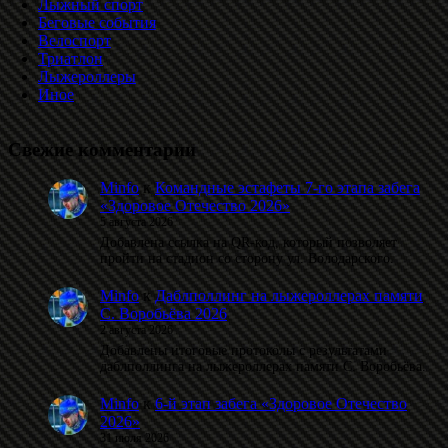
Лыжный спорт
Беговые события
Велоспорт
Триатлон
Лыжероллеры
Иное
Свежие комментарии
Minfo
к
Командные эстафеты 7-го этапа забега
«Здоровое Отечество 2026»
5 августа 2026
Добавлена ссылка на QR-код, который позволяет
пройти на стадион со сторону ул. Володарского.
Minfo
к
Даблполлинг на лыжероллерах памяти
С. Воробьёва 2026
2 августа 2026
Добавлены итоговые протоколы с результатами
даблполлинга на лыжероллерах памяти С. Воробьёва.
Minfo
к
6-й этап забега «Здоровое Отечество
2026»
31 июля 2026