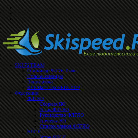
SKI 76 TEAM
О команде Ski 76 Team
Список команды
Экипировка
КЛБМатч ПроБЕГа 2019
Федерации
ФЛГЯО
Сборная ЯО
Устав ФЛГЯО
Руководство ФЛГЯО
Тренеры ЯО
Список членов ФЛГЯО
ЯЛСЛ
Устав ЯЛСЛ