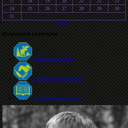
17
18
19
20
21
22
23
24
25
26
27
28
29
30
31
« Июл
Избранные категории
Дёминский марафон
Совместные тренировки
Спортивная библиотека