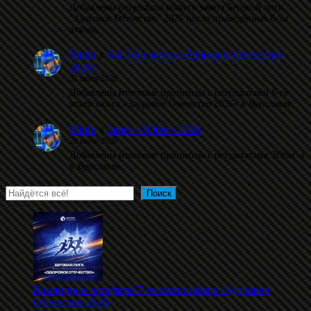
Добавлены результаты общего зачета Беговой лиги
"Здоровое Отечество" 2026 после проведённых 6-ти
этапов.
Minfo
к
6-й этап забега «Здоровое Отечество
2026»
31 июля 2026
Добавлены итоговые протоколы с результатами 6-го
этапа забега «Здоровое Отечество 2026» в Ярославле.
Minfo
к
Забег «ЗОбег» 2026
28 июля 2026
Добавлены итоговые протоколы с результатами ЗОбег-а
в Ярославле.
Поиск
Поиск
Командные эстафеты 7-го этапа забега «Здоровое
Отечество 2026»