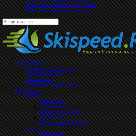
Политика обработки метаданных
Пользовательское соглашение
SKI 76 TEAM
О команде Ski 76 Team
Список команды
Экипировка
КЛБМатч ПроБЕГа 2019
Федерации
ФЛГЯО
Сборная ЯО
Устав ФЛГЯО
Руководство ФЛГЯО
Тренеры ЯО
Список членов ФЛГЯО
ЯЛСЛ
Устав ЯЛСЛ