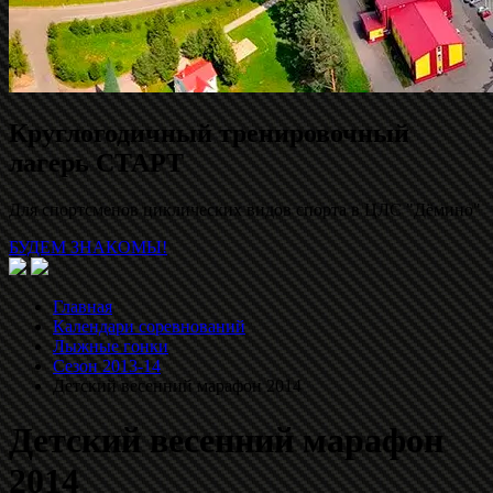
Круглогодичный тренировочный
лагерь СТАРТ
Для спортсменов циклических видов спорта в ЦЛС "Дёмино"
БУДЕМ ЗНАКОМЫ!
Главная
Календари соревнований
Лыжные гонки
Сезон 2013-14
Детский весенний марафон 2014
Детский весенний марафон
2014