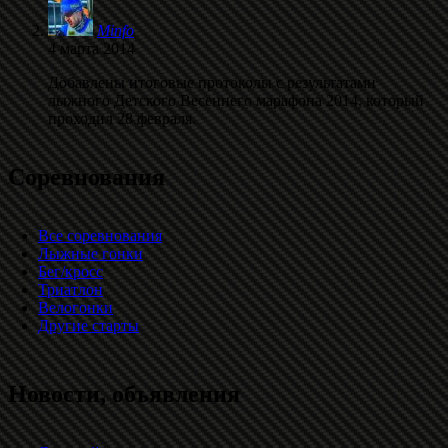
Minfo
4 марта 2014
Добавлены итоговые протоколы с результатами
лыжного Детского Весеннего марафона 2014, который
проходил 28 февраля.
Соревнования
Все соревнования
Лыжные гонки
Бег/кросс
Триатлон
Велогонки
Другие старты
Новости, объявления