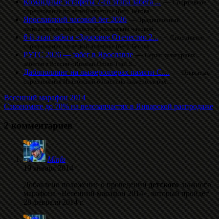
Командные эстафеты 7-го этапа забега ...
—
Спортивное
соревнование по легкой атлетике (бег). Бегова...
Ярославский часовой бег 2026
—
Традиционный
легкоатлетический забег«Ярославский часовой...
6-й этап забега «Здоровое Отечество 2...
—
Спортивное
соревнование по легкой атлетике (бег). Бегова...
РУТС 2026 — забег в Ярославле
—
Серия культурных
забегов в России «Russian Urban Trail S...
Даблполлинг на лыжероллерах памяти С....
—
Открытые
соревнования Ивановской областина лыжероллерах....
Весенний марафон 2014
Сэкономьте до 70% на велозапчастях в Январской распродаже
2 комментариев
Minfo
19 января 2014
Добавлено положение о проведении
детского
лыжного
марафона «Весенний марафон 2014», который пройдёт
28 февраля 2014 г.