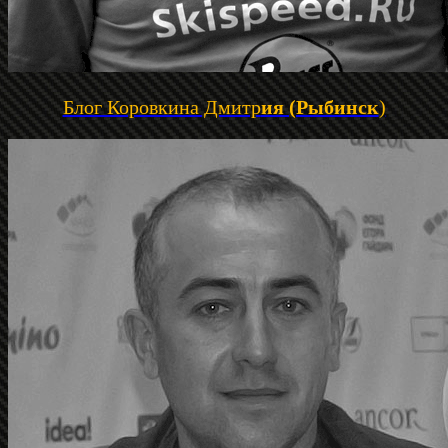
Блог Коровкина Дмитр
ия (Рыбинск
)