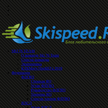
SKI 76 TEAM
О команде Ski 76 Team
Список команды
Экипировка
КЛБМатч ПроБЕГа 2019
Федерации
ФЛГЯО
Сборная ЯО
Устав ФЛГЯО
Руководство ФЛГЯО
Тренеры ЯО
Список членов ФЛГЯО
ЯЛСЛ
Устав ЯЛСЛ