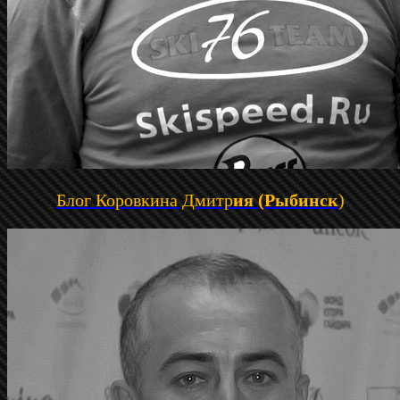
Блог Коровкина Дмитр
ия (Рыбинск
)