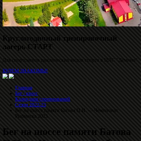
Круглогодичный тренировочный
лагерь СТАРТ
Для спортсменов циклических видов спорта в ЦЛС "Дёмино"
БУДЕМ ЗНАКОМЫ!
Главная
Бег / кросс
Календари соревнований
Сезон 2022-23
Бег на шоссе памяти Батова П.И. — Чемпионат
Рыбинска 2023
Бег на шоссе памяти Батова