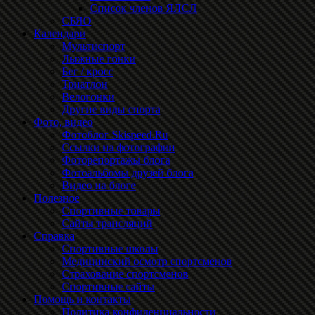
Список членов ЯЛСЛ
СБЯО
Календари
Мультиспорт
Лыжные гонки
Бег / кросс
Триатлон
Велогонки
Другие виды спорта
Фото, видео
Фотоблог Skispeed.Ru
Ссылки на фотографии
Фоторепортажы блога
Фотоальбомы друзей блога
Видео на блоге
Полезное
Спортивные товары
Сайты трансляций
Справка
Спортивные школы
Медицинский осмотр спортсменов
Страхование спортсменов
Спортивные сайты
Помощь и контакты
Политика конфиденциальности