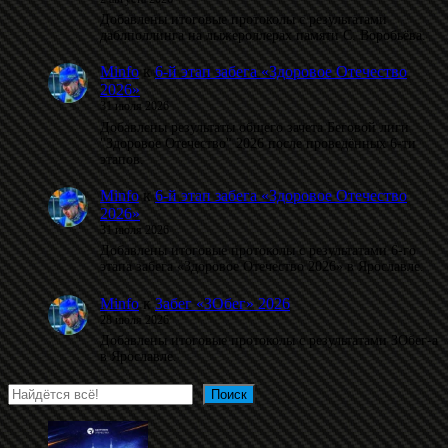
Добавлены итоговые протоколы с результатами
даблполлинга на лыжероллерах памяти С. Воробьёва.
Minfo
к
6-й этап забега «Здоровое Отечество
2026»
31 июля 2026
Добавлены результаты общего зачета Беговой лиги
"Здоровое Отечество" 2026 после проведённых 6-ти
этапов.
Minfo
к
6-й этап забега «Здоровое Отечество
2026»
31 июля 2026
Добавлены итоговые протоколы с результатами 6-го
этапа забега «Здоровое Отечество 2026» в Ярославле.
Minfo
к
Забег «ЗОбег» 2026
28 июля 2026
Добавлены итоговые протоколы с результатами ЗОбег-а
в Ярославле.
Поиск
Поиск