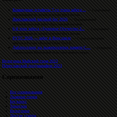
Командные эстафеты 7-го этапа забега ...
—
Спортивное
соревнование по легкой атлетике (бег). Бегова...
Ярославский часовой бег 2026
—
Традиционный
легкоатлетический забег«Ярославский часовой...
6-й этап забега «Здоровое Отечество 2...
—
Спортивное
соревнование по легкой атлетике (бег). Бегова...
РУТС 2026 — забег в Ярославле
—
Серия культурных
забегов в России «Russian Urban Trail S...
Даблполлинг на лыжероллерах памяти С....
—
Открытые
соревнования Ивановской областина лыжероллерах....
Велогонка Майский гром 2023
Переславский полумарафон 2023
Соревнования
Все соревнования
Лыжные гонки
Бег/кросс
Триатлон
Велогонки
Другие старты