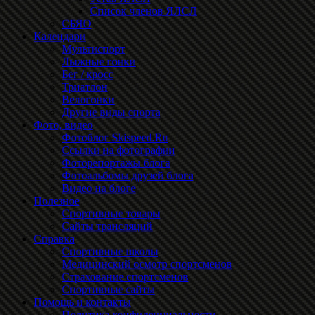
Список членов ЯЛСЛ
СБЯО
Календари
Мультиспорт
Лыжные гонки
Бег / кросс
Триатлон
Велогонки
Другие виды спорта
Фото, видео
Фотоблог Skispeed.Ru
Ссылки на фотографии
Фоторепортажы блога
Фотоальбомы друзей блога
Видео на блоге
Полезное
Спортивные товары
Сайты трансляций
Справка
Спортивные школы
Медицинский осмотр спортсменов
Страхование спортсменов
Спортивные сайты
Помощь и контакты
Политика конфиденциальности