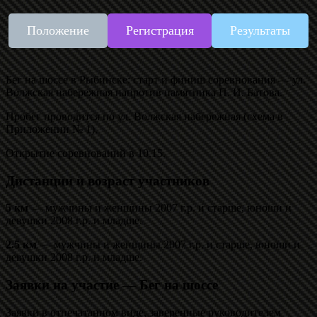
Положение
Регистрация
Результаты
Бег на шоссе в Рыбинске: старт и финиш соревнования — ул.
Волжская набережная напротив памятника П. И. Батова.
Пробег проводится по ул. Волжская набережная (схема в
Приложении № 1).
Открытие соревнований в 10.15.
Дистанции и возраст участников
5 км
— мужчины и женщины 2007 г.р. и старше, юноши и
девушки 2008 г.р. и младше.
2.5 км
— мужчины и женщины 2007 г.р. и старше, юноши и
девушки 2008 г.р. и младше.
Заявки на участие — Бег на шоссе
Заявки в отпечатанном виде, заверенные руководителем