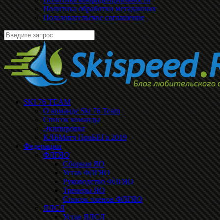
Политика обработки метаданных
Пользовательское соглашение
SKI 76 TEAM
О команде Ski 76 Team
Список команды
Экипировка
КЛБМатч ПроБЕГа 2019
Федерации
ФЛГЯО
Сборная ЯО
Устав ФЛГЯО
Руководство ФЛГЯО
Тренеры ЯО
Список членов ФЛГЯО
ЯЛСЛ
Устав ЯЛСЛ