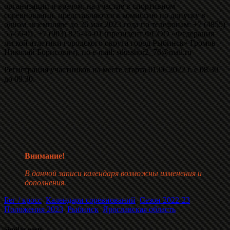
организации и врачом, на участие в спортивном
соревновании, представляются в комиссию по допуску в
одном экземпляре до 26 мая 2023 года по телефонам: +7 (4855)
55-56-01, +7 (903) 825-44-01 (президент ФСОО «Федерация
легкой атлетики городского округа город Рыбинск» Громов
Николай Борисович), по e-mail: sdusshor2_76@mail.ru
Регистрация участников на месте старта 01.06.2022 г. с 08.30
до 09.30.
Внимание!
В данной записи календаря возможны изменения и
дополнения.
Бег / кросс
,
Календари соревнований
,
Сезон 2022-23
Положения 2023
,
Рыбинск
,
Ярославская область
Similar posts