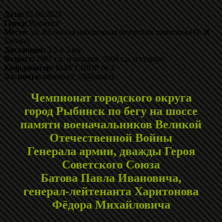
Дата:
01.06.2023
Город:
Рыбинск
Место:
ул. Волжская набережная (напротив памятника П. И.
Батова)
Дистанция:
2.5 и 5 км
Возраст:
2007 г.р. и младше, 2006 г.р. и старше
Координатор:
МАУ СШОР № 2
Эл. почта:
sdusshor2_76@mail.ru
Чемпионат городского округа
город Рыбинск по бегу на шоссе
памяти военачальников Великой
Отечественной Войны
Генерала армии, дважды Героя
Советского Союза
Батова Павла Ивановича,
генерал-лейтенанта Харитонова
Фёдора Михайловича