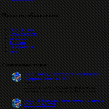
Новости, объявления
Лыжный спорт
Беговые события
Велоспорт
Триатлон
Лыжероллеры
Иное
Свежие комментарии
Minfo
к
Командные эстафеты 7-го этапа забега
«Здоровое Отечество 2026»
5 августа 2026
Добавлена ссылка на QR-код, который позволяет
пройти на стадион со сторону ул. Володарского.
Minfo
к
Даблполлинг на лыжероллерах памяти
С. Воробьёва 2026
2 августа 2026