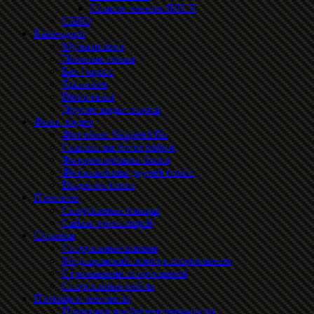
Список членов ЯЛСЛ
СБЯО
Календари
Мультиспорт
Лыжные гонки
Бег / кросс
Триатлон
Велогонки
Другие виды спорта
Фото, видео
Фотоблог Skispeed.Ru
Ссылки на фотографии
Фоторепортажы блога
Фотоальбомы друзей блога
Видео на блоге
Полезное
Спортивные товары
Сайты трансляций
Справка
Спортивные школы
Медицинский осмотр спортсменов
Страхование спортсменов
Спортивные сайты
Помощь и контакты
Политика конфиденциальности