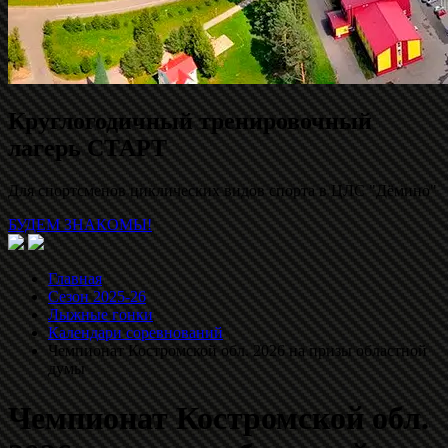
Круглогодичный тренировочный
лагерь СТАРТ
Для спортсменов циклических видов спорта в ЦЛС "Дёмино"
БУДЕМ ЗНАКОМЫ!
Главная
Сезон 2025-26
Лыжные гонки
Календари соревнований
Чемпионат Костромской обл. 2026 на призы областной
думы
Чемпионат Костромской обл.