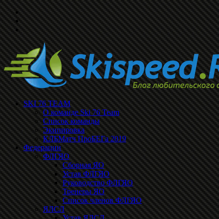
SKI 76 TEAM
О команде Ski 76 Team
Список команды
Экипировка
КЛБМатч ПроБЕГа 2019
Федерации
ФЛГЯО
Сборная ЯО
Устав ФЛГЯО
Руководство ФЛГЯО
Тренеры ЯО
Список членов ФЛГЯО
ЯЛСЛ
Устав ЯЛСЛ