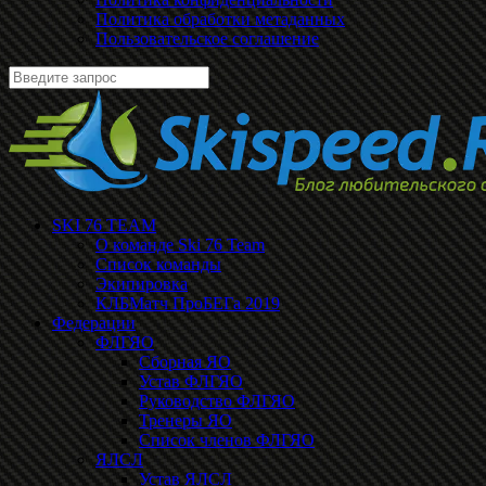
Политика обработки метаданных
Пользовательское соглашение
SKI 76 TEAM
О команде Ski 76 Team
Список команды
Экипировка
КЛБМатч ПроБЕГа 2019
Федерации
ФЛГЯО
Сборная ЯО
Устав ФЛГЯО
Руководство ФЛГЯО
Тренеры ЯО
Список членов ФЛГЯО
ЯЛСЛ
Устав ЯЛСЛ