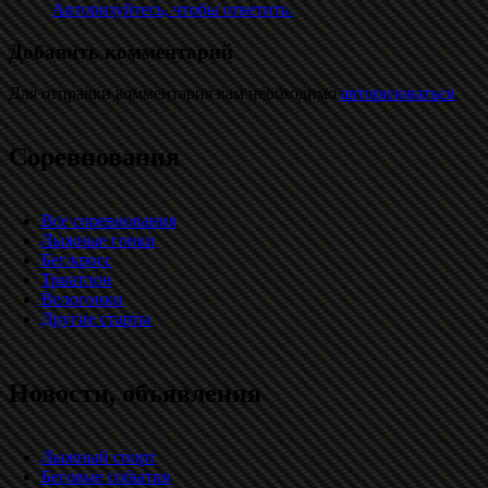
Авторизуйтесь, чтобы ответить.
Добавить комментарий
Для отправки комментария вам необходимо
авторизоваться
.
Соревнования
Все соревнования
Лыжные гонки
Бег/кросс
Триатлон
Велогонки
Другие старты
Новости, объявления
Лыжный спорт
Беговые события