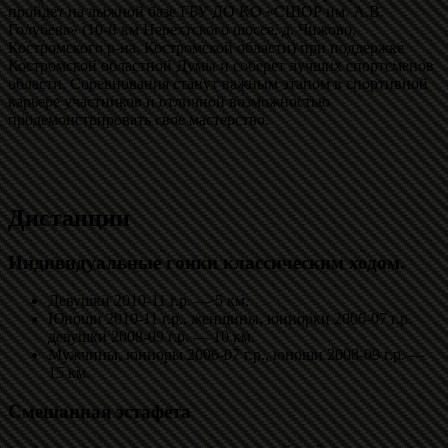
пройдет на лыжной базе ГБУ ДО КО «СШОР им. А.В.
Голубева» (10-й км Нерехтского шоссе, д. Чижово,
Костромского р-на, Костромской области) при поддержке
Костромской областной Думы и соберет лучших спортсменов
области. Соревнования станут важным этапом в спортивной
карьере участников и отличной возможностью
продемонстрировать свое мастерство.
Дистанции
Индивидуальные гонки классическим ходом.
Девушки 2010-11 г.р. — 5 км.
Юноши 2010-11 г.р., женщины, юниорки 2006-07 г.р.
девушки 2008-09 г.р. — 10 км.
Мужчины, юниоры 2006-07 г.р., юноши 2008-09 г.р. —
15 км.
Смешанная эстафета