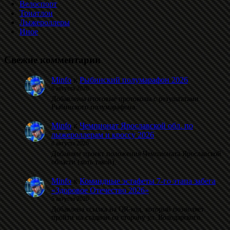
Велоспорт
Триатлон
Лыжероллеры
Иное
Свежие комментарии
Minfo
к
Рыбинский полумарафон 2026
8 августа 2026
Добавлены итоговые протоколы с результатами
Рыбинского полумарафона.
Minfo
к
Чемпионат Ярославской обл. по
лыжероллерам и кроссу 2026
8 августа 2026
Добавлен проект положения Чемпионата Ярославской
области (хоть такой).
Minfo
к
Командные эстафеты 7-го этапа забега
«Здоровое Отечество 2026»
5 августа 2026
Добавлена ссылка на QR-код, который позволяет
пройти на стадион со сторону ул. Володарского.