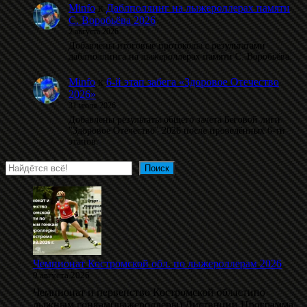
Minfo
к
Даблполлинг на лыжероллерах памяти
С. Воробьёва 2026
2 августа 2026
Добавлены итоговые протоколы с результатами
даблполлинга на лыжероллерах памяти С. Воробьёва.
Minfo
к
6-й этап забега «Здоровое Отечество
2026»
31 июля 2026
Добавлены результаты общего зачета Беговой лиги
"Здоровое Отечество" 2026 после проведённых 6-ти
этапов.
Поиск
Поиск
Чемпионат Костромской обл. по лыжероллерам 2026
9 августа 2026
Чемпионат и первенство Костромской областипо
лыжным гонкам(лыжероллеры) Дистанции Программа