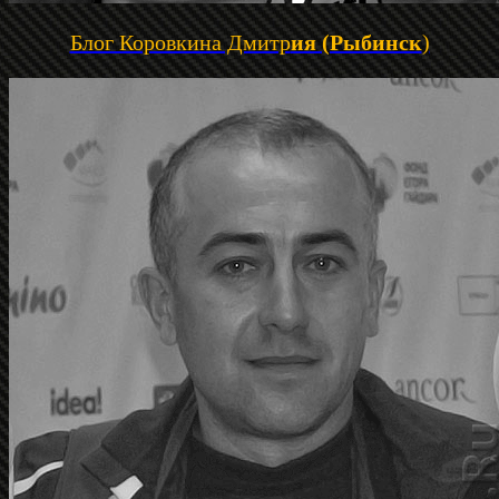
Блог Коровкина Дмитр
ия (Рыбинск
)