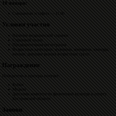
18 января:
Смешанная эстафета — 11.00
Условия участия
Наличие медицинской справки
Страховой полис
Предварительная регистрация
Возрастные категории: мужчины, женщины, юниоры,
юноши, девушки разных возрастных групп
Награждение
Победители и призеры получат:
Кубки
Медали
Дипломы комитета по физической культуре и спорту
Костромской области
Заявки