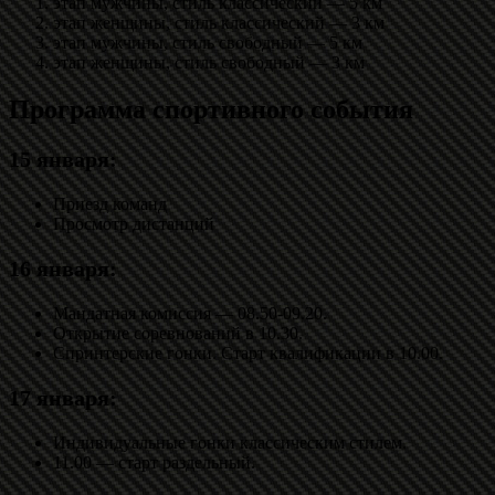
этап мужчины, стиль классический — 5 км
этап женщины, стиль классический — 3 км
этап мужчины, стиль свободный — 5 км
этап женщины, стиль свободный — 3 км
Программа спортивного события
15 января:
Приезд команд
Просмотр дистанций
16 января:
Мандатная комиссия — 08.50-09.20.
Открытие соревнований в 10.30.
Спринтерские гонки. Старт квалификации в 10.00.
17 января:
Индивидуальные гонки классическим стилем.
11.00 — старт раздельный.