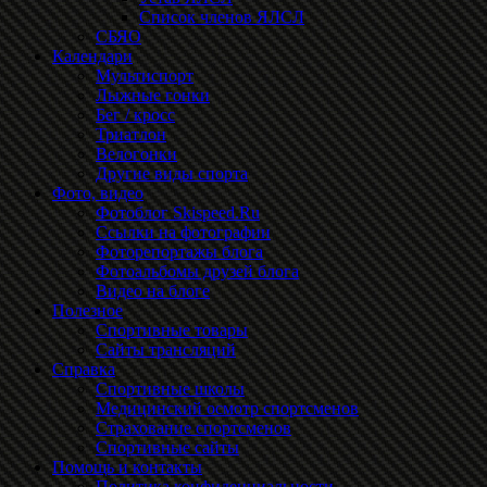
Список членов ЯЛСЛ
СБЯО
Календари
Мультиспорт
Лыжные гонки
Бег / кросс
Триатлон
Велогонки
Другие виды спорта
Фото, видео
Фотоблог Skispeed.Ru
Ссылки на фотографии
Фоторепортажы блога
Фотоальбомы друзей блога
Видео на блоге
Полезное
Спортивные товары
Сайты трансляций
Справка
Спортивные школы
Медицинский осмотр спортсменов
Страхование спортсменов
Спортивные сайты
Помощь и контакты
Политика конфиденциальности