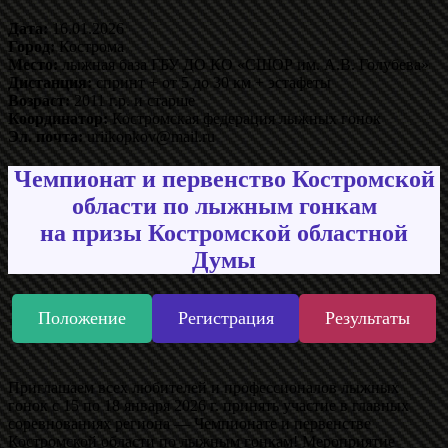
Дата:
16.01.2026
Город:
Кострома
Место:
лыжная база ГБУ ДО КО «СШОР им. А.В. Голубева»
Дистанция:
спринт + от 5 до 30 км + эстафеты
Возраст:
2011 г.р. и старше
Координатор:
Костромская федерация лыжных гонок
Эл. почта:
uriikopkov@mail.ru
Чемпионат и первенство Костромской
области по лыжным гонкам
на призы Костромской областной
Думы
Положение
Регистрация
Результаты
Приглашаем всех любителей и профессионалов лыжных
гонок с 15 по 18 января 2026 г. принять участие в главных
соревнованиях региона — Чемпионате и первенстве
Костромской области по лыжным гонкам! Мероприятие