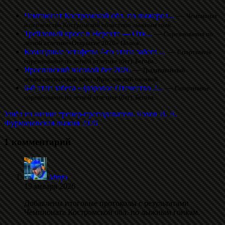
Чемпионат Костромской обл. по лыжерол...
—
Чемпионат
и первенство Костромской областипо лыжным гонк...
Трейловый кросс в Нерехте — Отк...
—
Соревнования по
лёгкой атлетике«Открытие 2026» Полож...
Командные эстафеты 7-го этапа забега ...
—
Спортивное
соревнование по легкой атлетике (бег). Бегова...
Ярославский часовой бег 2026
—
Традиционный
легкоатлетический забег«Ярославский часовой...
6-й этап забега «Здоровое Отечество 2...
—
Спортивное
соревнование по легкой атлетике (бег). Бегова...
Ушёл из жизни тренер-преподаватель Лохов И. А.
Фурмановская лыжня 2026
1 комментарий
Minfo
19 января 2026
Добавлены итоговые протоколы с результатами
Чемпионата Костромской обл. по лыжным гонкам.