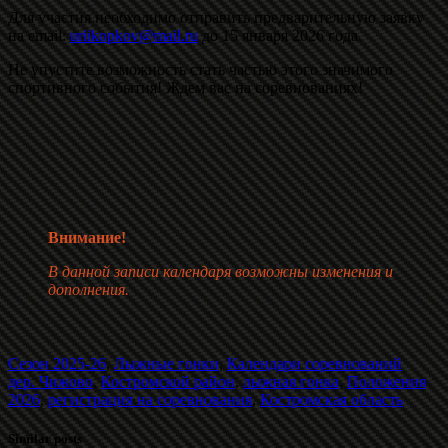
Для участия необходимо отправить предварительную заявку
на email:
uriikopkov@mail.ru
до 15 января 2026 года.
Не упустите возможность стать частью этого значимого
спортивного события! Ждем вас на соревнованиях!
Внимание!
В данной записи календаря возможны изменения и
дополнения.
Сезон 2025-26
,
Лыжные гонки
,
Календари соревнований
дер. Чижово
,
Костромской район
,
лыжная гонка
,
Положения
2026
,
регистрация на соревнования
,
Костромская область
Similar posts