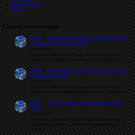
Лыжероллеры
Иное
Свежие комментарии
Minfo
к
Командные эстафеты 7-го этапа забега
«Здоровое Отечество 2026»
5 августа 2026
Добавлена ссылка на QR-код, который позволяет
пройти на стадион со сторону ул. Володарского.
Minfo
к
Даблполлинг на лыжероллерах памяти
С. Воробьёва 2026
2 августа 2026
Добавлены итоговые протоколы с результатами
даблполлинга на лыжероллерах памяти С. Воробьёва.
Minfo
к
6-й этап забега «Здоровое Отечество
2026»
31 июля 2026
Добавлены результаты общего зачета Беговой лиги
"Здоровое Отечество" 2026 после проведённых 6-ти
этапов.