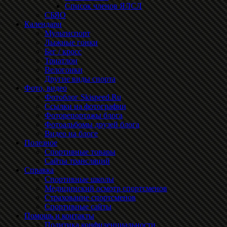
Список членов ЯЛСЛ
СБЯО
Календари
Мультиспорт
Лыжные гонки
Бег / кросс
Триатлон
Велогонки
Другие виды спорта
Фото, видео
Фотоблог Skispeed.Ru
Ссылки на фотографии
Фоторепортажы блога
Фотоальбомы друзей блога
Видео на блоге
Полезное
Спортивные товары
Сайты трансляций
Справка
Спортивные школы
Медицинский осмотр спортсменов
Страхование спортсменов
Спортивные сайты
Помощь и контакты
Политика конфиденциальности