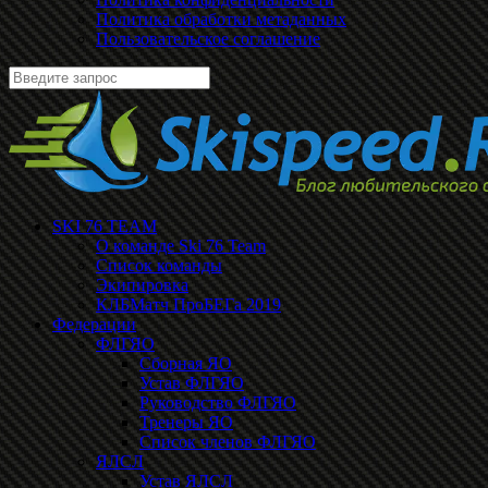
Политика обработки метаданных
Пользовательское соглашение
SKI 76 TEAM
О команде Ski 76 Team
Список команды
Экипировка
КЛБМатч ПроБЕГа 2019
Федерации
ФЛГЯО
Сборная ЯО
Устав ФЛГЯО
Руководство ФЛГЯО
Тренеры ЯО
Список членов ФЛГЯО
ЯЛСЛ
Устав ЯЛСЛ