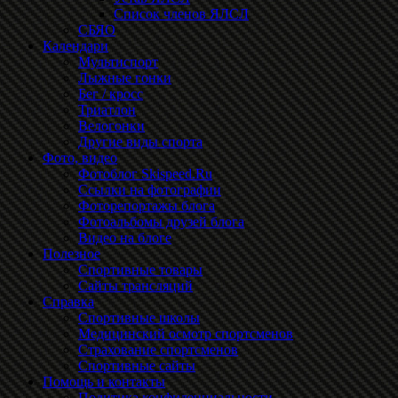
Список членов ЯЛСЛ
СБЯО
Календари
Мультиспорт
Лыжные гонки
Бег / кросс
Триатлон
Велогонки
Другие виды спорта
Фото, видео
Фотоблог Skispeed.Ru
Ссылки на фотографии
Фоторепортажы блога
Фотоальбомы друзей блога
Видео на блоге
Полезное
Спортивные товары
Сайты трансляций
Справка
Спортивные школы
Медицинский осмотр спортсменов
Страхование спортсменов
Спортивные сайты
Помощь и контакты
Политика конфиденциальности