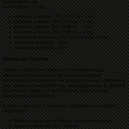
(длина круга 2 км,
перепад высот 175 м):
мальчики и девочки 2011-2012 г.р.– 2 км;
юноши и девушки 2009-2010 г.р. – 2 км;
юноши и девушки 2007-2008 г.р. – 2 км;
юноши и девушки 2005-2006 г.р. – 2 км;
мужчины и женщины 2004 г.р. и старше – 4 км;
женщины-любители – 6 км;
мужчины-любители – 8 км
Заявки на участие
Заявки установленной формы в отпечатанном виде,
заверенные руководителем организации и врачом
представляются в комиссию по допуску в одном экземпляре в
день приезда 30 июля 2020 года, предварительные до 28 июля
2022 года по т/факсу +7-4852-59-39-61, или на E-mail:
sduschor19zayavki@mail.ru
К заявке прилагаются следующие документы на каждого
спортсмена:
заявка установленной формы, заверенная врачом;
оригинал медицинской справки;