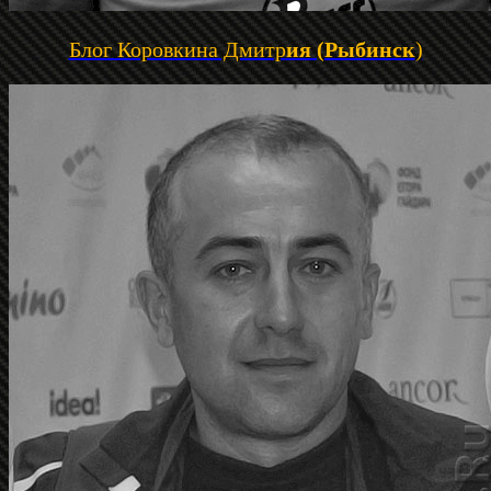
Блог Коровкина Дмитр
ия (Рыбинск
)