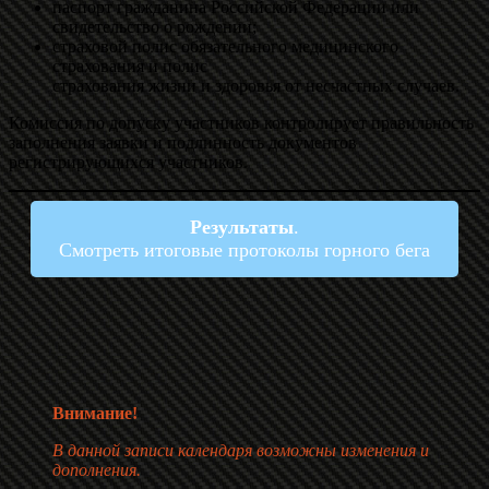
паспорт гражданина Российской Федерации или
свидетельство о рождении;
страховой полис обязательного медицинского
страхования и полис
страхования жизни и здоровья от несчастных случаев.
Комиссия по допуску участников контролирует правильность
заполнения заявки и подлинность документов
регистрирующихся участников.
Результаты
.
Смотреть итоговые протоколы горного бега
Внимание!
В данной записи календаря возможны изменения и
дополнения.