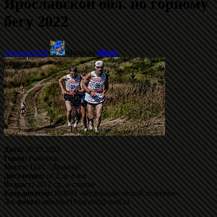
Ярославской обл. по горному
бегу 2022
19 июля 2022
Написал
Minfo
Дата:
30.07.2022
Город:
Рыбинск
Место:
ЦЛС "Демино"
Дистанция:
от 2 до 8 км
Возраст:
2012 г.р. и старше
Координатор:
ЯООО «Федерация лёгкой атлетики»
Эл. почта:
sduschor19zayavki@mail.ru