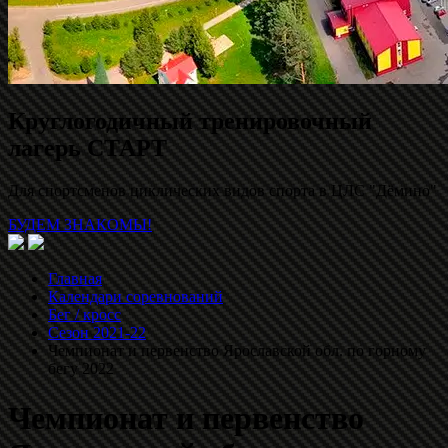
Круглогодичный тренировочный
лагерь СТАРТ
Для спортсменов циклических видов спорта в ЦЛС "Дёмино"
БУДЕМ ЗНАКОМЫ!
Главная
Календари соревнований
Бег / кросс
Сезон 2021-22
Чемпионат и первенство Ярославской обл. по горному
бегу 2022
Чемпионат и первенство