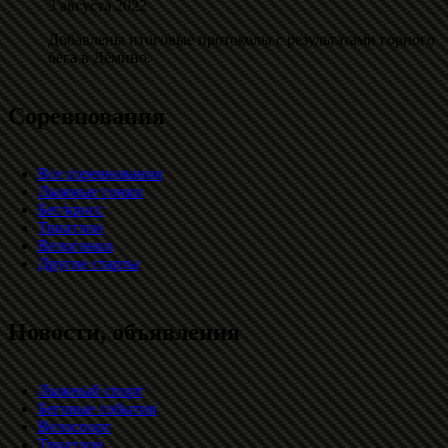
3 августа 2022
Добавлены итоговые протоколы с результатами горного
бега в Дёмино.
Соревнования
Все соревнования
Лыжные гонки
Бег/кросс
Триатлон
Велогонки
Другие старты
Новости, объявления
Лыжный спорт
Беговые события
Велоспорт
Триатлон