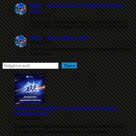
Minfo
к
6-й этап забега «Здоровое Отечество
2026»
31 июля 2026
Добавлены итоговые протоколы с результатами 6-го
этапа забега «Здоровое Отечество 2026» в Ярославле.
Minfo
к
Забег «ЗОбег» 2026
28 июля 2026
Добавлены итоговые протоколы с результатами ЗОбег-а
в Ярославле.
Поиск
Поиск
Командные эстафеты 7-го этапа забега «Здоровое
Отечество 2026»
1 августа 2026
Спортивное соревнование по легкой атлетике (бег).
Беговая лига Ярославской области «Здоровое