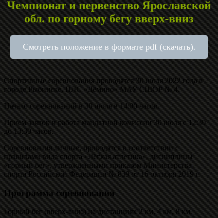
Чемпионат и первенство Ярославской
обл. по горному бегу вверх‐вниз
Смотреть положение в формате pdf (скачать).
Спортивные соревнования проводятся 30 июля 2022 года в
городе Рыбинске, ЦЛС «Дёмино» МАУ СШОР № 4.
Начало соревнований в 30 июля в 14:00 часов.
Прием заявок и работа мандатной комиссии 30 июля с 12:30
до 13:30 часов.
Соревнования личные, проводятся в соответствии с
правилами вида спорта «Лёгкая атлетика», дисциплины
«горный бег», утвержденными приказом Министерства
спорта Российской Федерации № 839 от 16 октября 2019 г.
Программа соревнования
Горный бег (вверх-вниз) на дистанциях 2 км, 4 км, 8 км