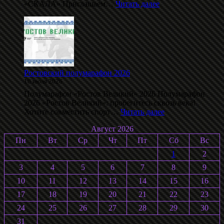
:
«СКАЛА» Приглашаем…
Читать далее
Даблполлинг
на
лыжероллерах
памяти
С.
Воробьёва
2026
Ростовский полумарафон 2026
10 июля 2026
Полумарафон «Ростов Великий» 2026 Полумарафон
2026 «Ростов Великий»: пробегитесь сквозь века!
:
Хотите совместить спорт…
Читать далее
Ростовский
Август 2026
полумарафон
2026
Пн
Вт
Ср
Чт
Пт
Сб
Вс
1
2
3
4
5
6
7
8
9
10
11
12
13
14
15
16
17
18
19
20
21
22
23
24
25
26
27
28
29
30
31