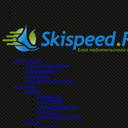
SKI 76 TEAM
О команде Ski 76 Team
Список команды
Экипировка
КЛБМатч ПроБЕГа 2019
Федерации
ФЛГЯО
Сборная ЯО
Устав ФЛГЯО
Руководство ФЛГЯО
Тренеры ЯО
Список членов ФЛГЯО
ЯЛСЛ
Устав ЯЛСЛ