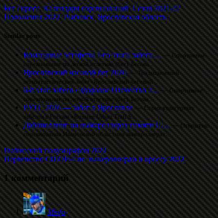
Бег / кросс
,
Календари соревнований
,
Сезон 2021-22
Положения 2022
,
Рыбинск
,
Ярославская область
Similar posts
Командные эстафеты 7-го этапа забега ...
—
Спортивное
соревнование по легкой атлетике (бег). Бегова...
Ярославский часовой бег 2026
—
Традиционный
легкоатлетический забег«Ярославский часовой...
6-й этап забега «Здоровое Отечество 2...
—
Спортивное
соревнование по легкой атлетике (бег). Бегова...
РУТС 2026 — забег в Ярославле
—
Серия культурных
забегов в России «Russian Urban Trail S...
Даблполлинг на лыжероллерах памяти С....
—
Открытые
соревнования Ивановской областина лыжероллерах....
Рыбинский полумарафон 2022
Первенство СШОР-4 по лыжероллерам и кроссу 2022
1 комментарий
Minfo