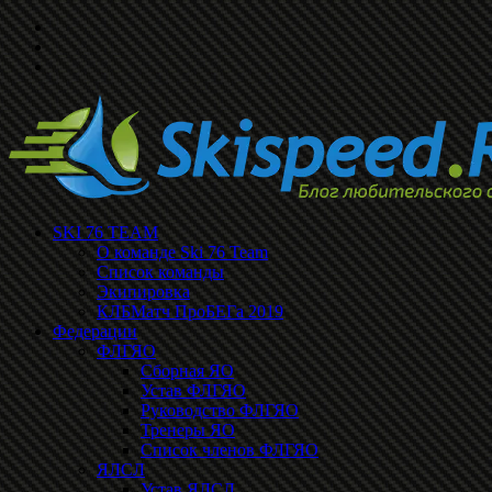
SKI 76 TEAM
О команде Ski 76 Team
Список команды
Экипировка
КЛБМатч ПроБЕГа 2019
Федерации
ФЛГЯО
Сборная ЯО
Устав ФЛГЯО
Руководство ФЛГЯО
Тренеры ЯО
Список членов ФЛГЯО
ЯЛСЛ
Устав ЯЛСЛ