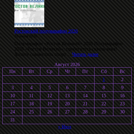
на
лыжероллерах
памяти
С.
Воробьёва
2026
Ростовский полумарафон 2026
10 июля 2026
Полумарафон «Ростов Великий» 2026 Полумарафон
2026 «Ростов Великий»: пробегитесь сквозь века!
:
Хотите совместить спорт…
Читать далее
Ростовский
Август 2026
полумарафон
2026
Пн
Вт
Ср
Чт
Пт
Сб
Вс
1
2
3
4
5
6
7
8
9
10
11
12
13
14
15
16
17
18
19
20
21
22
23
24
25
26
27
28
29
30
31
« Июл