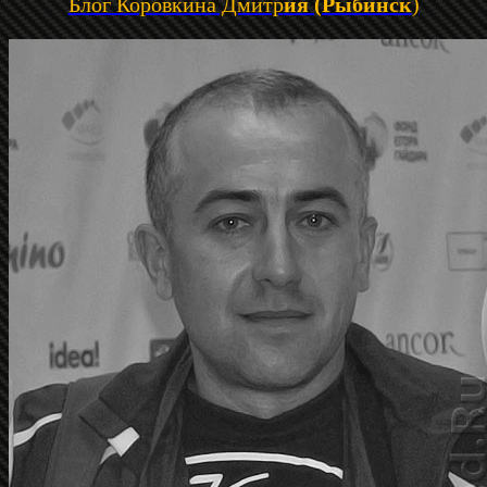
Блог Коровкина Дмитр
ия (Рыбинск
)