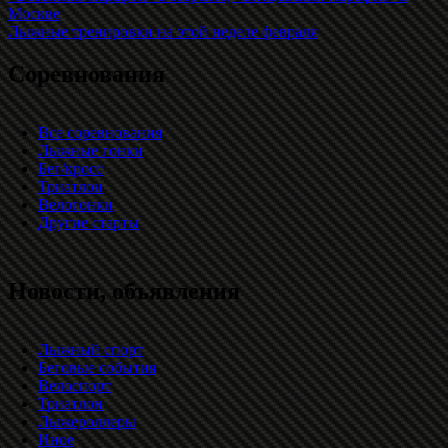
Москве
Лыжные тренировки на этой неделе февраля
Соревнования
Все соревнования
Лыжные гонки
Бег/кросс
Триатлон
Велогонки
Другие старты
Новости, объявления
Лыжный спорт
Беговые события
Велоспорт
Триатлон
Лыжероллеры
Иное