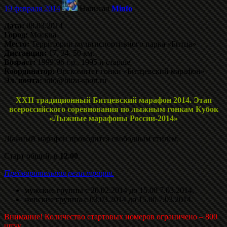
19 февраля 2014
Написал
Minfo
Дата:
08.03.2014
Город:
Москва
Место:
Территории мультиспортивного парка «Битца»
Дистанция:
17, 34, 50 км.
Возраст:
1999-96 г.р., 1995 и старше
Координатор:
Оргкомитет гонки «Битцевский марафон»
Эл. почта:
info@bitza-sport.ru
XXII традиционный Битцевский марафон 2014. Этап
всероссийского соревнования по лыжным гонкам Кубок
«Лыжные марафоны России-2014»
Лыжный марафон проводится свободным стилем.
Старт общий, в
12.00
.
Предварительная регистрация.
мужские группы с 20.02.2014 до 15.00 7.03.2014,
женские группы с 03.03.2014 до 15.00 7.03.2014.
Внимание! Количество стартовых номеров ограничено – 800
штук.