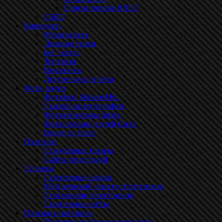
Список членов ЯЛСЛ
СБЯО
Календари
Мультиспорт
Лыжные гонки
Бег / кросс
Триатлон
Велогонки
Другие виды спорта
Фото, видео
Фотоблог Skispeed.Ru
Ссылки на фотографии
Фоторепортажы блога
Фотоальбомы друзей блога
Видео на блоге
Полезное
Спортивные товары
Сайты трансляций
Справка
Спортивные школы
Медицинский осмотр спортсменов
Страхование спортсменов
Спортивные сайты
Помощь и контакты
Политика конфиденциальности