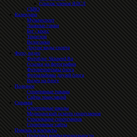
Список членов ЯЛСЛ
СБЯО
Календари
Мультиспорт
Лыжные гонки
Бег / кросс
Триатлон
Велогонки
Другие виды спорта
Фото, видео
Фотоблог Skispeed.Ru
Ссылки на фотографии
Фоторепортажы блога
Фотоальбомы друзей блога
Видео на блоге
Полезное
Спортивные товары
Сайты трансляций
Справка
Спортивные школы
Медицинский осмотр спортсменов
Страхование спортсменов
Спортивные сайты
Помощь и контакты
Политика конфиденциальности