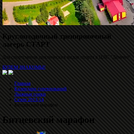
Круглогодичный тренировочный
лагерь СТАРТ
Для спортсменов циклических видов спорта в ЦЛС "Дёмино"
БУДЕМ ЗНАКОМЫ!
Главная
Календари соревнований
Лыжные гонки
Сезон 2013-14
Битцевский марафон
Битцевский марафон