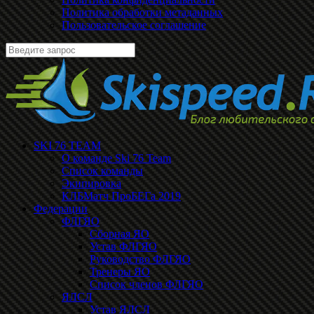
Политика обработки метаданных
Пользовательское соглашение
SKI 76 TEAM
О команде Ski 76 Team
Список команды
Экипировка
КЛБМатч ПроБЕГа 2019
Федерации
ФЛГЯО
Сборная ЯО
Устав ФЛГЯО
Руководство ФЛГЯО
Тренеры ЯО
Список членов ФЛГЯО
ЯЛСЛ
Устав ЯЛСЛ