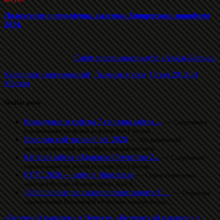
Положение о проведении лыжного Битцевского марафона
2014.
Сайт спортивного клуба «Альфа-Битца».
Календари соревнований
,
Лыжные гонки
,
Сезон 2013-14
Москва
Similar posts
Командные эстафеты 7-го этапа забега ...
—
Спортивное
соревнование по легкой атлетике (бег). Бегова...
Ярославский часовой бег 2026
—
Традиционный
легкоатлетический забег«Ярославский часовой...
6-й этап забега «Здоровое Отечество 2...
—
Спортивное
соревнование по легкой атлетике (бег). Бегова...
РУТС 2026 — забег в Ярославле
—
Серия культурных
забегов в России «Russian Urban Trail S...
Даблполлинг на лыжероллерах памяти С....
—
Открытые
соревнования Ивановской областина лыжероллерах....
«Весенний марафон» в Нерехте, «Битцевский марафон» в