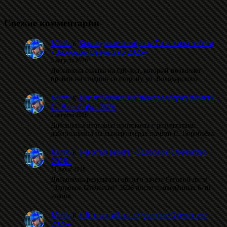
Свежие комментарии
Minfo
к
Командные эстафеты 7-го этапа забега
«Здоровое Отечество 2026»
5 августа 2026
Добавлена ссылка на QR-код, который позволяет
пройти на стадион со сторону ул. Володарского.
Minfo
к
Даблполлинг на лыжероллерах памяти
С. Воробьёва 2026
2 августа 2026
Добавлены итоговые протоколы с результатами
даблполлинга на лыжероллерах памяти С. Воробьёва.
Minfo
к
6-й этап забега «Здоровое Отечество
2026»
31 июля 2026
Добавлены результаты общего зачета Беговой лиги
"Здоровое Отечество" 2026 после проведённых 6-ти
этапов.
Minfo
к
6-й этап забега «Здоровое Отечество
2026»