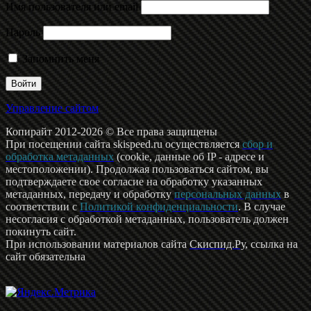
Имя пользователя или email
Пароль
Запомнить меня
Управление сайтом
Копирайт 2012-2026 © Все права защищены
При посещении сайта skispeed.ru осуществляется
сбор и
обработка метаданных
(cookie, данные об IP - адресе и
местоположении). Продолжая пользоваться сайтом, вы
подтверждаете свое согласие на обработку указанных
метаданных, передачу и обработку
персональных данных
в
соответствии с
Политикой конфиденциальности
. В случае
несогласия с обработкой метаданных, пользователь должен
покинуть сайт.
При использовании материалов сайта
Скиспид.Ру
, ссылка на
сайт обязательна