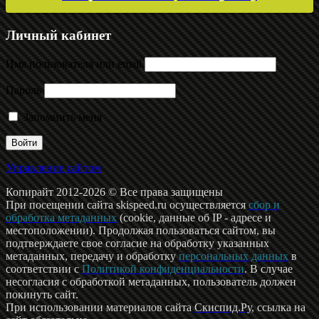
Личный кабинет
Имя пользователя или email
Пароль
Запомнить меня
Управление сайтом
Копирайт 2012-2026 © Все права защищены
При посещении сайта skispeed.ru осуществляется
сбор и
обработка метаданных
(cookie, данные об IP - адресе и
местоположении). Продолжая пользоваться сайтом, вы
подтверждаете свое согласие на обработку указанных
метаданных, передачу и обработку
персональных данных
в
соответствии с
Политикой конфиденциальности
. В случае
несогласия с обработкой метаданных, пользователь должен
покинуть сайт.
При использовании материалов сайта
Скиспид.Ру
, ссылка на