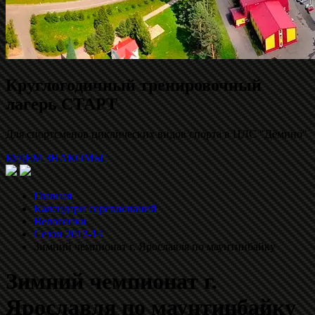
Круглогодичный тренировочный
лагерь СТАРТ
Для спортсменов циклических видов спорта в ЦЛС "Дёмино"
БУДЕМ ЗНАКОМЫ!
Главная
Календари соревнований
Велогонки
Сезон 2013-14
Зимний чемпионат г. Ярославля по маунтинбайку
Зимний чемпионат г.
Ярославля по маунтинбайку