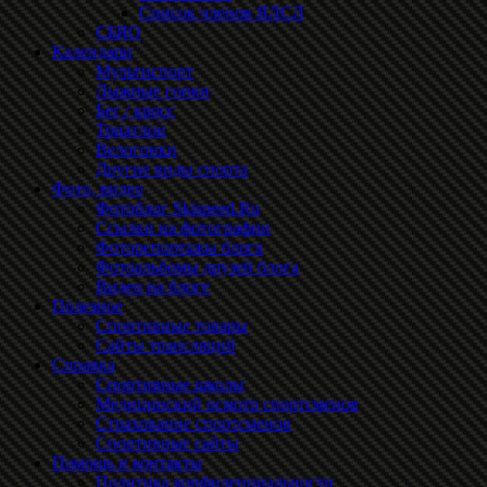
Список членов ЯЛСЛ
СБЯО
Календари
Мультиспорт
Лыжные гонки
Бег / кросс
Триатлон
Велогонки
Другие виды спорта
Фото, видео
Фотоблог Skispeed.Ru
Ссылки на фотографии
Фоторепортажы блога
Фотоальбомы друзей блога
Видео на блоге
Полезное
Спортивные товары
Сайты трансляций
Справка
Спортивные школы
Медицинский осмотр спортсменов
Страхование спортсменов
Спортивные сайты
Помощь и контакты
Политика конфиденциальности