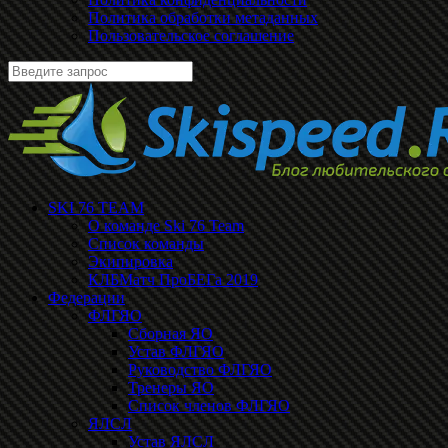
Политика обработки метаданных
Пользовательское соглашение
SKI 76 TEAM
О команде Ski 76 Team
Список команды
Экипировка
КЛБМатч ПроБЕГа 2019
Федерации
ФЛГЯО
Сборная ЯО
Устав ФЛГЯО
Руководство ФЛГЯО
Тренеры ЯО
Список членов ФЛГЯО
ЯЛСЛ
Устав ЯЛСЛ