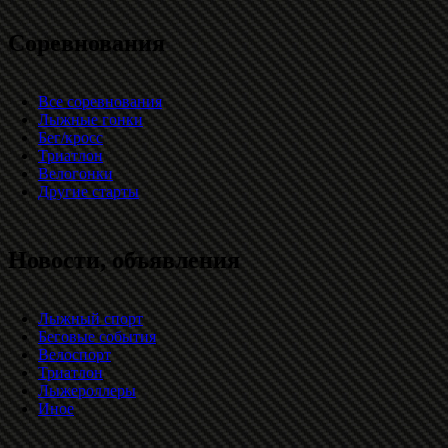
Соревнования
Все соревнования
Лыжные гонки
Бег/кросс
Триатлон
Велогонки
Другие старты
Новости, объявления
Лыжный спорт
Беговые события
Велоспорт
Триатлон
Лыжероллеры
Иное