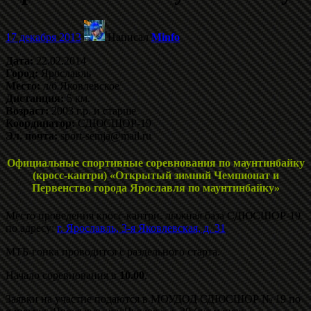
17 декабря 2013
Написал
Minfo
Дата:
22.02.2014
Город:
Ярославль
Место:
л/б Яковлевское
Дистанция:
5 км.
Возраст:
2003 г.р. и старше
Координатор:
СДЮСШОР-19
Эл. почта:
sport-semja@mail.ru
Официальные спортивные соревнования по маунтинбайку
(кросс-кантри) «Открытый зимний Чемпионат и
Первенство города Ярославля по маунтинбайку»
Место проведения кросс-кантри, лыжная база СДЮСШОР-19
по адресу:
г. Ярославль, 3-я Яковлевская, д. 31
МТБ-гонка проводится с раздельного старта.
Начало соревнования в
10.00
.
Заявки на участие подаются в МОУДОД СДЮСШОР № 19 по