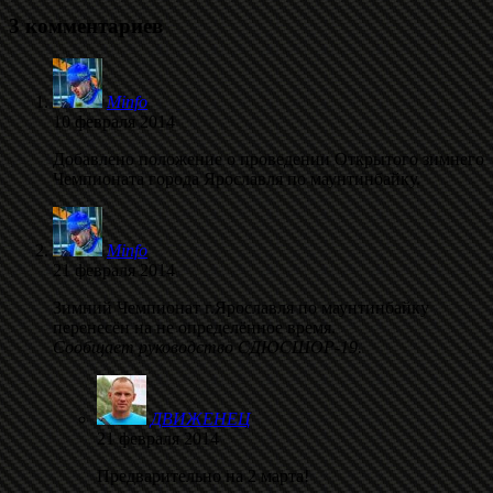
3 комментариев
Minfo
10 февраля 2014
Добавлено положение о проведении Открытого зимнего
Чемпионата города Ярославля по маунтинбайку.
Minfo
21 февраля 2014
Зимний Чемпионат г.Ярославля по маунтинбайку
перенесён на не определённое время.
Сообщает руководство СДЮСШОР-19.
ДВИЖЕНЕЦ
21 февраля 2014
Предварительно на 2 марта!