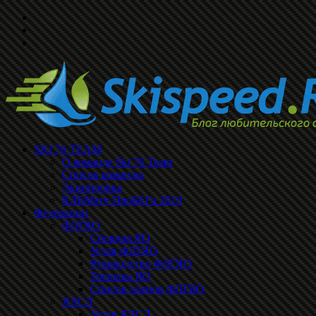
SKI 76 TEAM
О команде Ski 76 Team
Список команды
Экипировка
КЛБМатч ПроБЕГа 2019
Федерации
ФЛГЯО
Сборная ЯО
Устав ФЛГЯО
Руководство ФЛГЯО
Тренеры ЯО
Список членов ФЛГЯО
ЯЛСЛ
Устав ЯЛСЛ