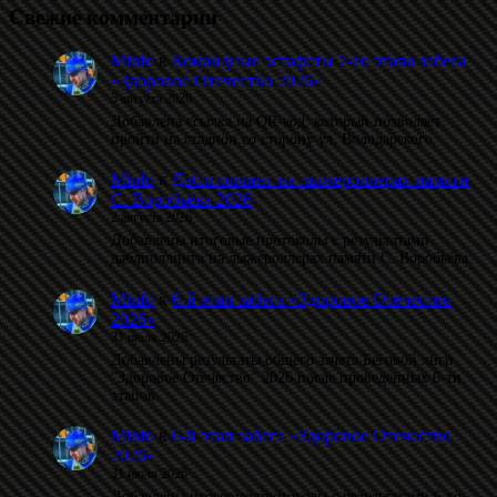
Свежие комментарии
Minfo
к
Командные эстафеты 7-го этапа забега
«Здоровое Отечество 2026»
5 августа 2026
Добавлена ссылка на QR-код, который позволяет
пройти на стадион со сторону ул. Володарского.
Minfo
к
Даблполлинг на лыжероллерах памяти
С. Воробьёва 2026
2 августа 2026
Добавлены итоговые протоколы с результатами
даблполлинга на лыжероллерах памяти С. Воробьёва.
Minfo
к
6-й этап забега «Здоровое Отечество
2026»
31 июля 2026
Добавлены результаты общего зачета Беговой лиги
"Здоровое Отечество" 2026 после проведённых 6-ти
этапов.
Minfo
к
6-й этап забега «Здоровое Отечество
2026»
31 июля 2026
Добавлены итоговые протоколы с результатами 6-го