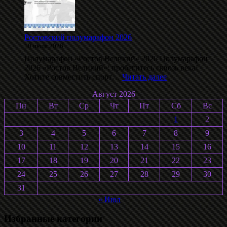
памяти
С.
Воробьёва
2026
Ростовский полумарафон 2026
10 июля 2026
Полумарафон «Ростов Великий» 2026 Полумарафон
2026 «Ростов Великий»: пробегитесь сквозь века!
:
Хотите совместить спорт…
Читать далее
Ростовский
Август 2026
полумарафон
2026
Пн
Вт
Ср
Чт
Пт
Сб
Вс
1
2
3
4
5
6
7
8
9
10
11
12
13
14
15
16
17
18
19
20
21
22
23
24
25
26
27
28
29
30
31
« Июл
Избранные категории