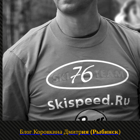
Блог Коровкина Дмитр
ия (Рыбинск
)