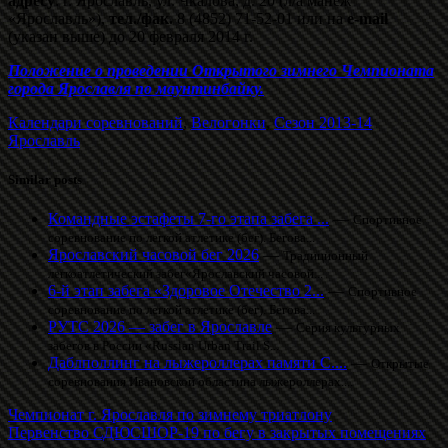
адресу
: г. Ярославль, ул. Чкалова, д. 20 (л/а манеж
«Ярославль»),
тел./фак.
8 (4852) 71-52-01 или на
e-mail
(указан выше) до 20 февраля 2014 г.
Положение о проведении Открытого зимнего Чемпионата
города Ярославля по маунтинбайку.
Календари соревнований
,
Велогонки
,
Сезон 2013-14
Ярославль
Similar posts
Командные эстафеты 7-го этапа забега ...
—
Спортивное
соревнование по легкой атлетике (бег). Бегова...
Ярославский часовой бег 2026
—
Традиционный
легкоатлетический забег«Ярославский часовой...
6-й этап забега «Здоровое Отечество 2...
—
Спортивное
соревнование по легкой атлетике (бег). Бегова...
РУТС 2026 — забег в Ярославле
—
Серия культурных
забегов в России «Russian Urban Trail S...
Даблполлинг на лыжероллерах памяти С....
—
Открытые
соревнования Ивановской областина лыжероллерах....
Чемпионат г. Ярославля по зимнему триатлону
Первенство СДЮСШОР-19 по бегу в закрытых помещениях