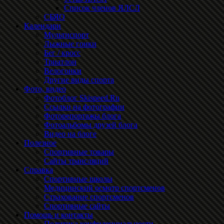
Список членов ЯЛСЛ
СБЯО
Календари
Мультиспорт
Лыжные гонки
Бег / кросс
Триатлон
Велогонки
Другие виды спорта
Фото, видео
Фотоблог Skispeed.Ru
Ссылки на фотографии
Фоторепортажы блога
Фотоальбомы друзей блога
Видео на блоге
Полезное
Спортивные товары
Сайты трансляций
Справка
Спортивные школы
Медицинский осмотр спортсменов
Страхование спортсменов
Спортивные сайты
Помощь и контакты
Политика конфиденциальности