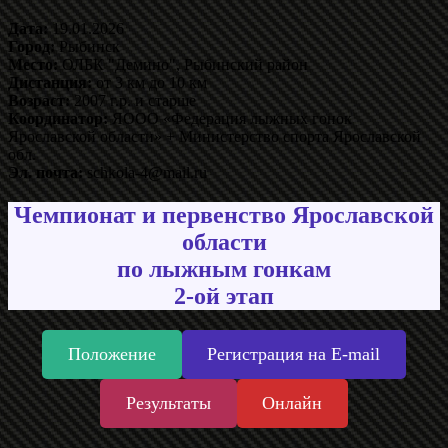
Дата:
19.01.2026
Город:
Рыбинск
Место:
ОЛБК "Демино", Рыбинский район
Дистанция:
от 3 км до 10 км
Возраст:
2007 г.р. и старше
Координатор:
ЯООО «Федерация лыжных гонок
Ярославской области» + Министерство спорта Ярославской
обл.
Эл. почта:
schkola-4@mail.ru
Чемпионат и первенство Ярославской
области
по лыжным гонкам
2-ой этап
Положение
Регистрация на E-mail
Результаты
Онлайн