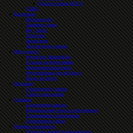
Список членов ЯЛСЛ
СБЯО
Календари
Мультиспорт
Лыжные гонки
Бег / кросс
Триатлон
Велогонки
Другие виды спорта
Фото, видео
Фотоблог Skispeed.Ru
Ссылки на фотографии
Фоторепортажы блога
Фотоальбомы друзей блога
Видео на блоге
Полезное
Спортивные товары
Сайты трансляций
Справка
Спортивные школы
Медицинский осмотр спортсменов
Страхование спортсменов
Спортивные сайты
Помощь и контакты
Политика конфиденциальности