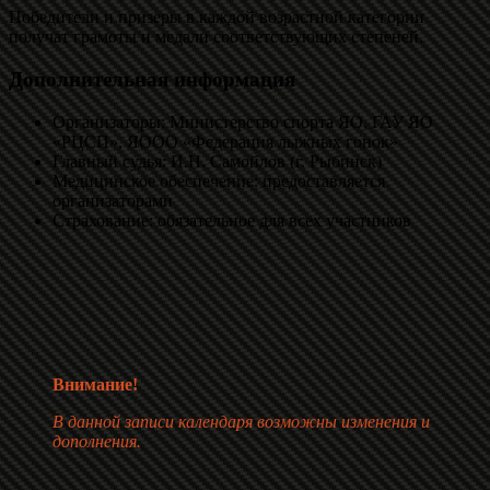
Победители и призеры в каждой возрастной категории
получат грамоты и медали соответствующих степеней.
Дополнительная информация
Организаторы: Министерство спорта ЯО, ГАУ ЯО
«РЦСП», ЯООО «Федерация лыжных гонок»
Главный судья: И.Н. Самойлов (г. Рыбинск)
Медицинское обеспечение: предоставляется
организаторами
Страхование: обязательное для всех участников
Внимание!
В данной записи календаря возможны изменения и
дополнения.