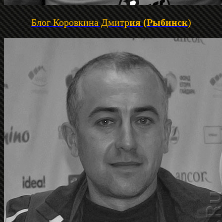
Блог Коровкина Дмитр
ия (Рыбинск
)