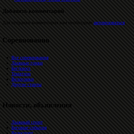
Добавить комментарий
Для отправки комментария вам необходимо
авторизоваться
.
Соревнования
Все соревнования
Лыжные гонки
Бег/кросс
Триатлон
Велогонки
Другие старты
Новости, объявления
Лыжный спорт
Беговые события
Велоспорт