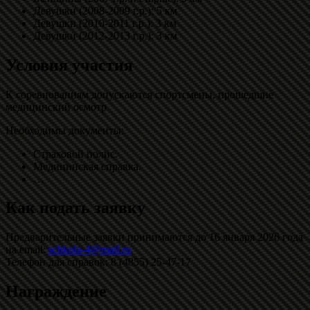
Девушки (2008-2009 г.р.): 5 км
Девушки (2010-2011 г.р.): 3 км
Девушки (2012-2013 г.р.): 3 км
Условия участия
К соревнованиям допускаются спортсмены, прошедшие
медицинский осмотр
Необходимы документы:
Страховой полис.
Медицинская справка.
…
Как подать заявку
Предварительные заявки принимаются до 16 января 2026 года
на email:
schkola-4@mail.ru
Телефон для справок: 8 (4855) 25-47-17
Награждение