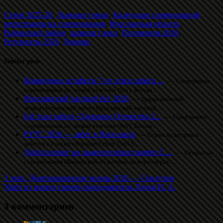
Сезон 2025-26
,
Лыжные гонки
,
Календари соревнований
регистрация на соревнования
,
Ярославская область
,
Рыбинский район
,
лыжная гонка
,
Положения 2026
,
Результаты 2026
,
Демино
Similar posts
Командные эстафеты 7-го этапа забега ...
—
Спортивное
соревнование по легкой атлетике (бег). Бегова...
Ярославский часовой бег 2026
—
Традиционный
легкоатлетический забег«Ярославский часовой...
6-й этап забега «Здоровое Отечество 2...
—
Спортивное
соревнование по легкой атлетике (бег). Бегова...
РУТС 2026 — забег в Ярославле
—
Серия культурных
забегов в России «Russian Urban Trail S...
Даблполлинг на лыжероллерах памяти С....
—
Открытые
соревнования Ивановской областина лыжероллерах....
3 этап. Дмитриановские холмы 2026 — Скиатлон
Ушёл из жизни тренер-преподаватель Лохов И. А.
3 комментариев