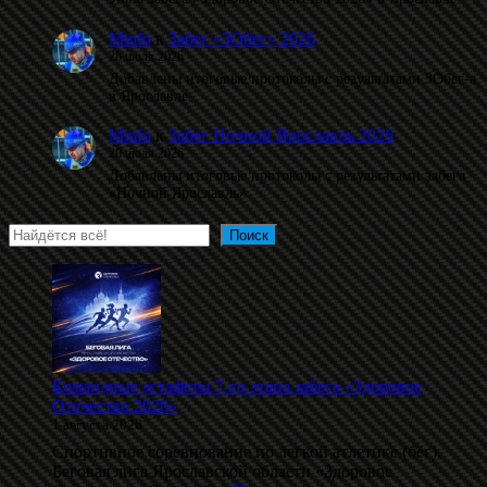
Minfo
к
Забег «ЗОбег» 2026
28 июля 2026
Добавлены итоговые протоколы с результатами ЗОбег-а
в Ярославле.
Minfo
к
Забег Ночной Ярославль 2026
20 июля 2026
Добавлены итоговые протоколы с результатами забега
«Ночной Ярославль».
Поиск
Поиск
Командные эстафеты 7-го этапа забега «Здоровое
Отечество 2026»
1 августа 2026
Спортивное соревнование по легкой атлетике (бег).
Беговая лига Ярославской области «Здоровое