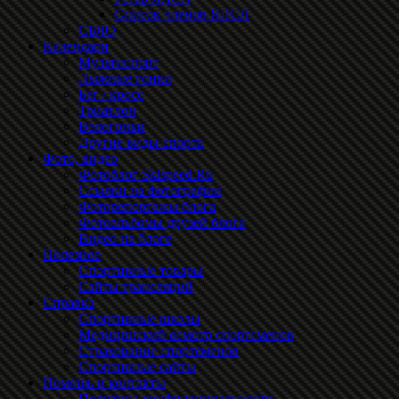
Список членов ЯЛСЛ
СБЯО
Календари
Мультиспорт
Лыжные гонки
Бег / кросс
Триатлон
Велогонки
Другие виды спорта
Фото, видео
Фотоблог Skispeed.Ru
Ссылки на фотографии
Фоторепортажы блога
Фотоальбомы друзей блога
Видео на блоге
Полезное
Спортивные товары
Сайты трансляций
Справка
Спортивные школы
Медицинский осмотр спортсменов
Страхование спортсменов
Спортивные сайты
Помощь и контакты
Политика конфиденциальности