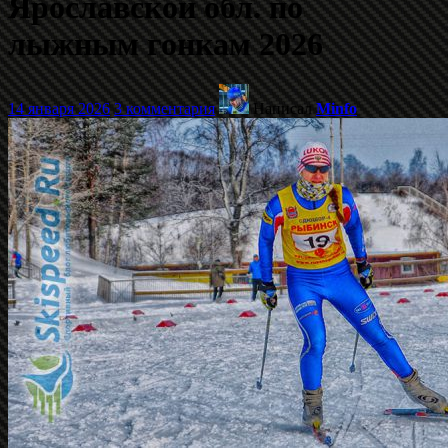
Ярославской обл. по
лыжным гонкам 2026
14 января 2026
3 комментария
Написал
Minfo