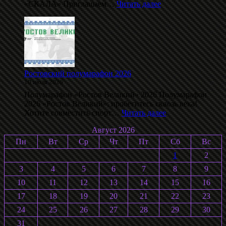
:
«СКАЛА» Приглашаем…
Читать далее
Даблполлинг
на
лыжероллерах
памяти
С.
Воробьёва
2026
Ростовский полумарафон 2026
10 июля 2026
Полумарафон «Ростов Великий» 2026 Полумарафон
2026 «Ростов Великий»: пробегитесь сквозь века!
:
Хотите совместить спорт…
Читать далее
Ростовский
Август 2026
полумарафон
2026
Пн
Вт
Ср
Чт
Пт
Сб
Вс
1
2
3
4
5
6
7
8
9
10
11
12
13
14
15
16
17
18
19
20
21
22
23
24
25
26
27
28
29
30
31