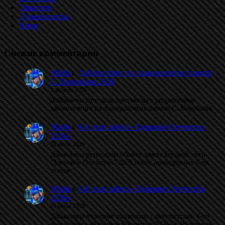
Триатлон
Лыжероллеры
Иное
Свежие комментарии
Minfo
к
Даблполлинг на лыжероллерах памяти
С. Воробьёва 2026
2 августа 2026
Добавлены итоговые протоколы с результатами
даблполлинга на лыжероллерах памяти С. Воробьёва.
Minfo
к
6-й этап забега «Здоровое Отечество
2026»
31 июля 2026
Добавлены результаты общего зачета Беговой лиги
"Здоровое Отечество" 2026 после проведённых 6-ти
этапов.
Minfo
к
6-й этап забега «Здоровое Отечество
2026»
31 июля 2026
Добавлены итоговые протоколы с результатами 6-го
этапа забега «Здоровое Отечество 2026» в Ярославле.