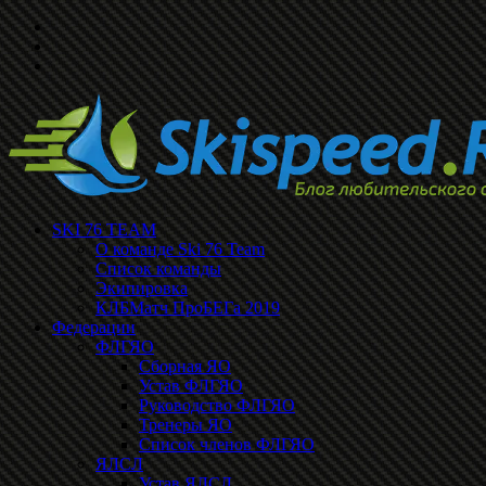
SKI 76 TEAM
О команде Ski 76 Team
Список команды
Экипировка
КЛБМатч ПроБЕГа 2019
Федерации
ФЛГЯО
Сборная ЯО
Устав ФЛГЯО
Руководство ФЛГЯО
Тренеры ЯО
Список членов ФЛГЯО
ЯЛСЛ
Устав ЯЛСЛ