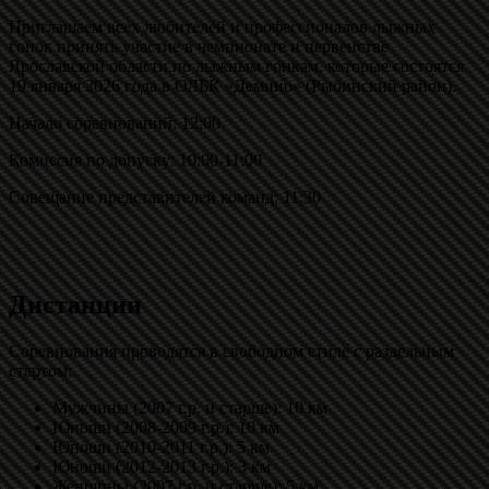
Приглашаем всех любителей и профессионалов лыжных
гонок принять участие в чемпионате и первенстве
Ярославской области по лыжным гонкам, которые состоятся
19 января 2026 года в ОЛБК «Демино» (Рыбинский район).
Начало соревнований: 12:00
Комиссия по допуску: 10:00-11:00
Совещание представителей команд: 11:30
Дистанции
Соревнования проводятся в свободном стиле с раздельным
стартом:
Мужчины (2007 г.р. и старше): 10 км
Юноши (2008-2009 г.р.): 10 км
Юноши (2010-2011 г.р.): 5 км
Юноши (2012-2013 г.р.): 3 км
Женщины (2007 г.р. и старше): 5 км