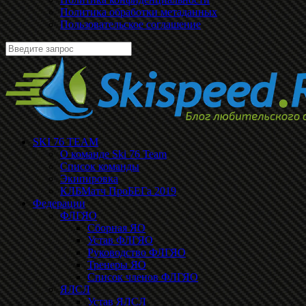
Политика обработки метаданных
Пользовательское соглашение
SKI 76 TEAM
О команде Ski 76 Team
Список команды
Экипировка
КЛБМатч ПроБЕГа 2019
Федерации
ФЛГЯО
Сборная ЯО
Устав ФЛГЯО
Руководство ФЛГЯО
Тренеры ЯО
Список членов ФЛГЯО
ЯЛСЛ
Устав ЯЛСЛ