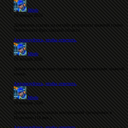
Minfo
19 января 2026
Добавлена ссылка на онлайн результаты лыжной гонки
Чемпионата Ярославской области.
Авторизуйтесь, чтобы ответить.
Minfo
19 января 2026
Добавлены итоговые протоколы с результатами лыжной
гонки.
Авторизуйтесь, чтобы ответить.
Minfo
19 января 2026
Добавлены результаты контрольной тренировки в
Подолино (18 янв.).
Авторизуйтесь, чтобы ответить.