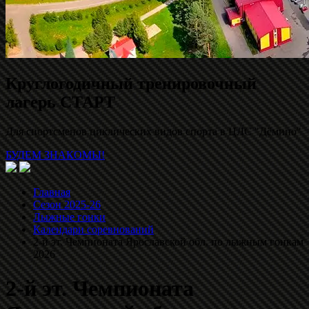
Круглогодичный тренировочный
лагерь СТАРТ
Для спортсменов циклических видов спорта в ЦЛС "Дёмино"
БУДЕМ ЗНАКОМЫ!
Главная
Сезон 2025-26
Лыжные гонки
Календари соревнований
2-й эт. Чемпионата Ярославской обл. по лыжным гонкам
2026
2-й эт. Чемпионата