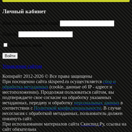
Личный кабинет
Имя пользователя или email
Пароль
Запомнить меня
Управление сайтом
Копирайт 2012-2026 © Все права защищены
При посещении сайта skispeed.ru осуществляется
сбор и
обработка метаданных
(cookie, данные об IP - адресе и
местоположении). Продолжая пользоваться сайтом, вы
подтверждаете свое согласие на обработку указанных
метаданных, передачу и обработку
персональных данных
в
соответствии с
Политикой конфиденциальности
. В случае
несогласия с обработкой метаданных, пользователь должен
покинуть сайт.
При использовании материалов сайта
Скиспид.Ру
, ссылка на
сайт обязательна