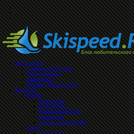
SKI 76 TEAM
О команде Ski 76 Team
Список команды
Экипировка
КЛБМатч ПроБЕГа 2019
Федерации
ФЛГЯО
Сборная ЯО
Устав ФЛГЯО
Руководство ФЛГЯО
Тренеры ЯО
Список членов ФЛГЯО
ЯЛСЛ
Устав ЯЛСЛ