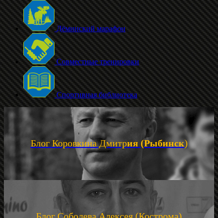
Дёминский марафон
Совместные тренировки
Спортивная библиотека
Блог Коровкина Дмитр
ия (Рыбинск
)
Блог Соболева Алексея (Кострома)