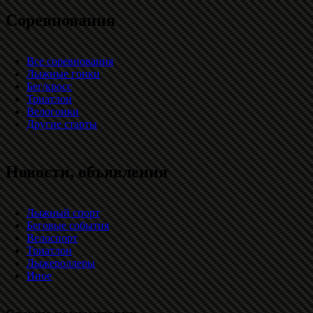
Соревнования
Все соревнования
Лыжные гонки
Бег/кросс
Триатлон
Велогонки
Другие старты
Новости, объявления
Лыжный спорт
Беговые события
Велоспорт
Триатлон
Лыжероллеры
Иное