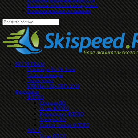
Политика обработки метаданных
Пользовательское соглашение
SKI 76 TEAM
О команде Ski 76 Team
Список команды
Экипировка
КЛБМатч ПроБЕГа 2019
Федерации
ФЛГЯО
Сборная ЯО
Устав ФЛГЯО
Руководство ФЛГЯО
Тренеры ЯО
Список членов ФЛГЯО
ЯЛСЛ
Устав ЯЛСЛ