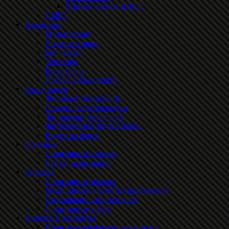
Список членов ЯЛСЛ
СБЯО
Календари
Мультиспорт
Лыжные гонки
Бег / кросс
Триатлон
Велогонки
Другие виды спорта
Фото, видео
Фотоблог Skispeed.Ru
Ссылки на фотографии
Фоторепортажы блога
Фотоальбомы друзей блога
Видео на блоге
Полезное
Спортивные товары
Сайты трансляций
Справка
Спортивные школы
Медицинский осмотр спортсменов
Страхование спортсменов
Спортивные сайты
Помощь и контакты
Политика конфиденциальности