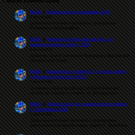
Свежие комментарии
Minfo
к
Рыбинский полумарафон 2026
8 августа 2026
Добавлены итоговые протоколы с результатами
Рыбинского полумарафона.
Minfo
к
Чемпионат Ярославской обл. по
лыжероллерам и кроссу 2026
8 августа 2026
Добавлен проект положения Чемпионата Ярославской
области (хоть такой).
Minfo
к
Командные эстафеты 7-го этапа забега
«Здоровое Отечество 2026»
5 августа 2026
Добавлена ссылка на QR-код, который позволяет
пройти на стадион со сторону ул. Володарского.
Minfo
к
Даблполлинг на лыжероллерах памяти
С. Воробьёва 2026
2 августа 2026
Добавлены итоговые протоколы с результатами
даблполлинга на лыжероллерах памяти С. Воробьёва.