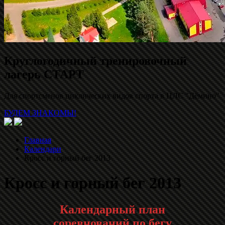
Круглогодичный тренировочный
лагерь СТАРТ
Для спортсменов циклических видов спорта в ЦЛС "Дёмино"
БУДЕМ ЗНАКОМЫ!
Главная
Календари
Кросс и горный бег 2013
Кросс и горный бег 2013
Календарный план
соревнований по бегу