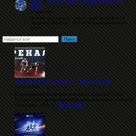
Minfo
к
6-й этап забега «Здоровое Отечество
2026»
31 июля 2026
Добавлены результаты общего зачета Беговой лиги
"Здоровое Отечество" 2026 после проведённых 6-ти
этапов.
Поиск
Поиск
Трейловый кросс в Нерехте — Открытие 2026
7 августа 2026
Соревнования по лёгкой атлетике«Открытие 2026»
Успейте стать частью захватывающего бегового события
:
«Открытие 2026»…
Читать далее
Трейловый
кросс
в
Нерехте
—