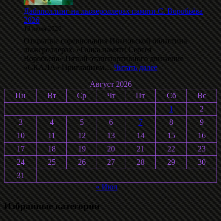
Даблполлинг на лыжероллерах памяти С. Воробьёва
2026
13 июля 2026
Открытые соревнования Ивановской областина
лыжероллерах. «Гонка памяти Сергея
Воробьёва».Пятый этапспортивного движение
:
«СКАЛА» Приглашаем…
Читать далее
Даблполлинг
Август 2026
на
лыжероллерах
Пн
Вт
Ср
Чт
Пт
Сб
Вс
памяти
1
2
С.
Воробьёва
3
4
5
6
7
8
9
2026
10
11
12
13
14
15
16
17
18
19
20
21
22
23
24
25
26
27
28
29
30
31
« Июл
Избранные категории