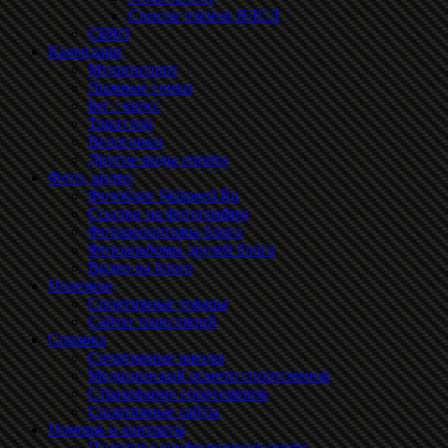
Список членов ЯЛСЛ
СБЯО
Календари
Мультиспорт
Лыжные гонки
Бег / кросс
Триатлон
Велогонки
Другие виды спорта
Фото, видео
Фотоблог Skispeed.Ru
Ссылки на фотографии
Фоторепортажы блога
Фотоальбомы друзей блога
Видео на блоге
Полезное
Спортивные товары
Сайты трансляций
Справка
Спортивные школы
Медицинский осмотр спортсменов
Страхование спортсменов
Спортивные сайты
Помощь и контакты
Политика конфиденциальности