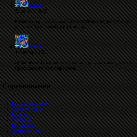
Minfo
22 августа 2023
Роман (
) предлагает слот
https://vk.com/id715737908
на 10 км 3-го сентября в Ярославле.
Minfo
4 сентября 2023
Добавлены итоговые протоколы с результатами десятого
Ярославского полумарафона.
Соревнования
Все соревнования
Лыжные гонки
Бег/кросс
Триатлон
Велогонки
Другие старты