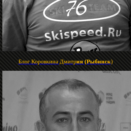
Блог Коровкина Дмитр
ия (Рыбинск
)