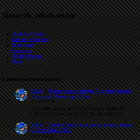
Новости, объявления
Лыжный спорт
Беговые события
Велоспорт
Триатлон
Лыжероллеры
Иное
Свежие комментарии
Minfo
к
Командные эстафеты 7-го этапа забега
«Здоровое Отечество 2026»
5 августа 2026
Добавлена ссылка на QR-код, который позволяет
пройти на стадион со сторону ул. Володарского.
Minfo
к
Даблполлинг на лыжероллерах памяти
С. Воробьёва 2026
2 августа 2026