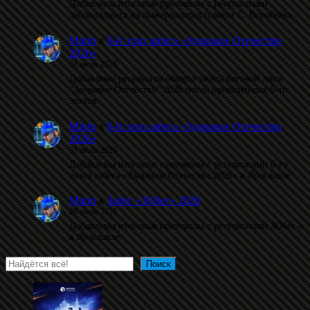
Добавлены итоговые протоколы с результатами
даблполлинга на лыжероллерах памяти С. Воробьёва.
Minfo
к
6-й этап забега «Здоровое Отечество
2026»
31 июля 2026
Добавлены результаты общего зачета Беговой лиги
"Здоровое Отечество" 2026 после проведённых 6-ти
этапов.
Minfo
к
6-й этап забега «Здоровое Отечество
2026»
31 июля 2026
Добавлены итоговые протоколы с результатами 6-го
этапа забега «Здоровое Отечество 2026» в Ярославле.
Minfo
к
Забег «ЗОбег» 2026
28 июля 2026
Добавлены итоговые протоколы с результатами ЗОбег-а
в Ярославле.
Поиск
Поиск