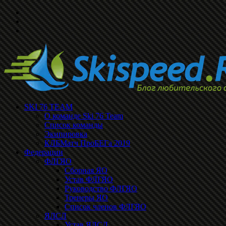
SKI 76 TEAM
О команде Ski 76 Team
Список команды
Экипировка
КЛБМатч ПроБЕГа 2019
Федерации
ФЛГЯО
Сборная ЯО
Устав ФЛГЯО
Руководство ФЛГЯО
Тренеры ЯО
Список членов ФЛГЯО
ЯЛСЛ
Устав ЯЛСЛ