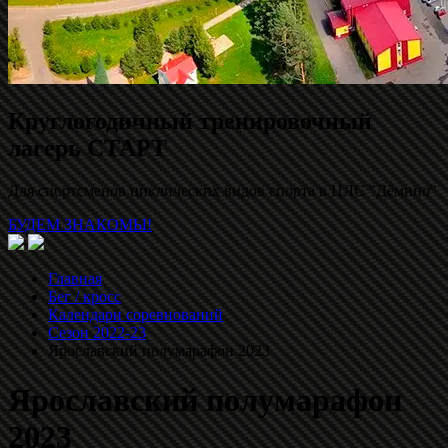
Круглогодичный тренировочный
лагерь СТАРТ
Для спортсменов циклических видов спорта в ЦЛС "Дёмино"
БУДЕМ ЗНАКОМЫ!
Главная
Бег / кросс
Календари соревнований
Сезон 2022-23
Ярославский полумарафон 2023
Ярославский полумарафон
2023