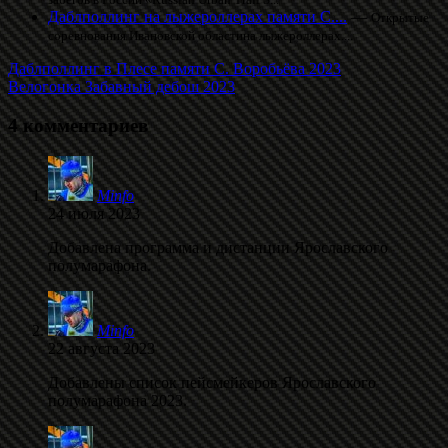
Даблполлинг на лыжероллерах памяти С....
—
Открытые
соревнования Ивановской областина лыжероллерах....
Даблполлинг в Плесе памяти С. Воробьёва 2023
Велогонка Забавный дебош 2023
4 комментариев
Minfo
24 июля 2023
Добавлена программа и дистанции Ярославского
полумарафона.
Minfo
22 августа 2023
Добавлены список пейсмейкеров Ярославского
полумарафона 2023.