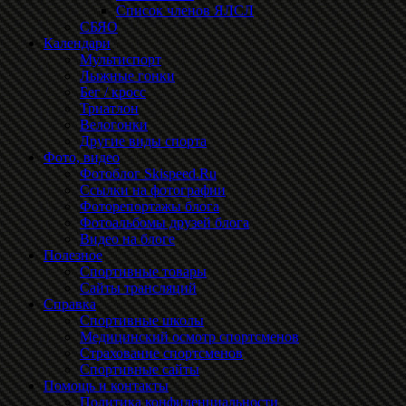
Список членов ЯЛСЛ
СБЯО
Календари
Мультиспорт
Лыжные гонки
Бег / кросс
Триатлон
Велогонки
Другие виды спорта
Фото, видео
Фотоблог Skispeed.Ru
Ссылки на фотографии
Фоторепортажы блога
Фотоальбомы друзей блога
Видео на блоге
Полезное
Спортивные товары
Сайты трансляций
Справка
Спортивные школы
Медицинский осмотр спортсменов
Страхование спортсменов
Спортивные сайты
Помощь и контакты
Политика конфиденциальности