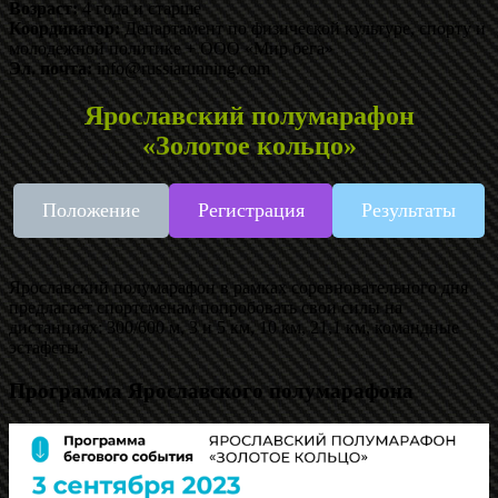
Возраст:
4 года и старше
Координатор:
Департамент по физической культуре, спорту и
молодежной политике + ООО «Мир бега»
Эл. почта:
info@russiarunning.com
Ярославский полумарафон
«Золотое кольцо»
Положение
Регистрация
Результаты
Ярославский полумарафон в рамках соревновательного дня
предлагает спортсменам попробовать свои силы на
дистанциях: 300/600 м, 3 и 5 км, 10 км, 21,1 км, командные
эстафеты.
Программа Ярославского полумарафона