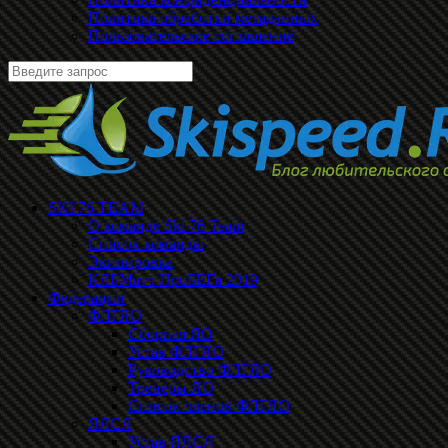
Политика обработки метаданных
Пользовательское соглашение
SKI 76 TEAM
О команде Ski 76 Team
Список команды
Экипировка
КЛБМатч ПроБЕГа 2019
Федерации
ФЛГЯО
Сборная ЯО
Устав ФЛГЯО
Руководство ФЛГЯО
Тренеры ЯО
Список членов ФЛГЯО
ЯЛСЛ
Устав ЯЛСЛ