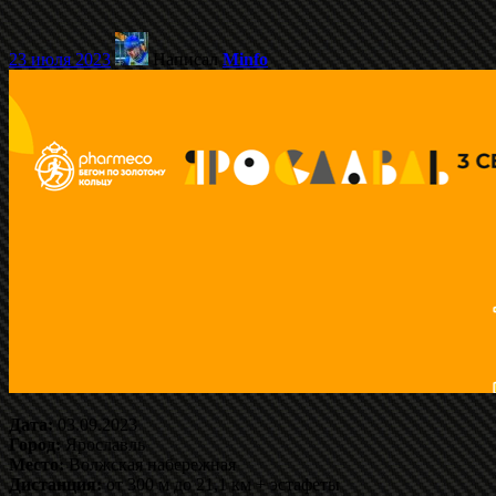
23 июля 2023
Написал
Minfo
Дата:
03.09.2023
Город:
Ярославль
Место:
Волжская набережная
Дистанция:
от 300 м до 21,1 км + эстафеты