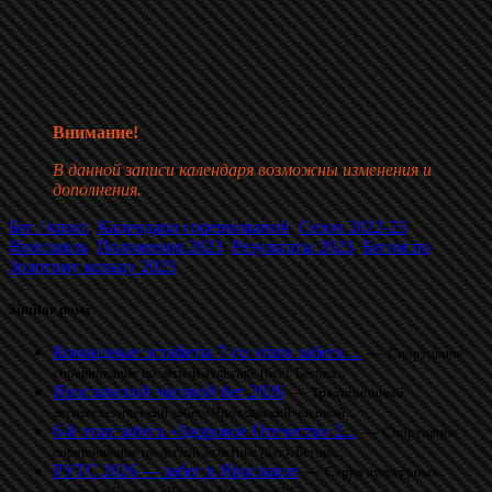
Внимание!
В данной записи календаря возможны изменения и
дополнения.
Бег / кросс
,
Календари соревнований
,
Сезон 2022-23
Ярославль
,
Положения 2023
,
Результаты 2023
,
Бегом по
Золотому кольцу 2023
Similar posts
Командные эстафеты 7-го этапа забега ...
—
Спортивное
соревнование по легкой атлетике (бег). Бегова...
Ярославский часовой бег 2026
—
Традиционный
легкоатлетический забег«Ярославский часовой...
6-й этап забега «Здоровое Отечество 2...
—
Спортивное
соревнование по легкой атлетике (бег). Бегова...
РУТС 2026 — забег в Ярославле
—
Серия культурных
забегов в России «Russian Urban Trail S...