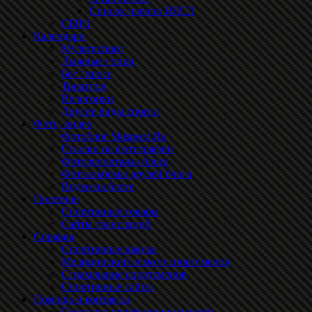
Список членов ЯЛСЛ
СБЯО
Календари
Мультиспорт
Лыжные гонки
Бег / кросс
Триатлон
Велогонки
Другие виды спорта
Фото, видео
Фотоблог Skispeed.Ru
Ссылки на фотографии
Фоторепортажы блога
Фотоальбомы друзей блога
Видео на блоге
Полезное
Спортивные товары
Сайты трансляций
Справка
Спортивные школы
Медицинский осмотр спортсменов
Страхование спортсменов
Спортивные сайты
Помощь и контакты
Политика конфиденциальности