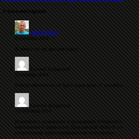
3 комментариев
ДВИЖЕНЕЦ
9 сентября 2014
В этом году аж два дня будет!
Евгений Кубарский
9 сентября 2014
В виду обстоятельств будет один день-21 сентября.
Евгений Кубарский
13 сентября 2014
Изменилось положение о проведении Открытого
чемпионата и первенства Ярославской области по
спортивному ориентированию на велосипедах.