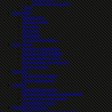
Список членов ЯЛСЛ
СБЯО
Календари
Мультиспорт
Лыжные гонки
Бег / кросс
Триатлон
Велогонки
Другие виды спорта
Фото, видео
Фотоблог Skispeed.Ru
Ссылки на фотографии
Фоторепортажы блога
Фотоальбомы друзей блога
Видео на блоге
Полезное
Спортивные товары
Сайты трансляций
Справка
Спортивные школы
Медицинский осмотр спортсменов
Страхование спортсменов
Спортивные сайты
Помощь и контакты
Политика конфиденциальности