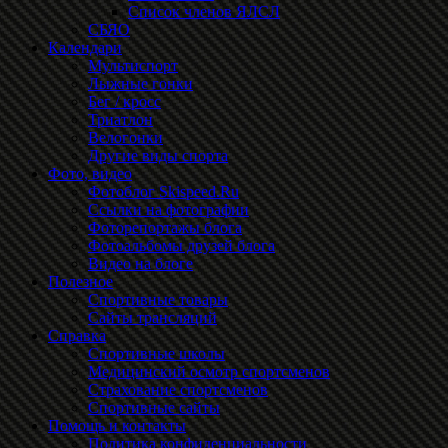
Список членов ЯЛСЛ
СБЯО
Календари
Мультиспорт
Лыжные гонки
Бег / кросс
Триатлон
Велогонки
Другие виды спорта
Фото, видео
Фотоблог Skispeed.Ru
Ссылки на фотографии
Фоторепортажы блога
Фотоальбомы друзей блога
Видео на блоге
Полезное
Спортивные товары
Сайты трансляций
Справка
Спортивные школы
Медицинский осмотр спортсменов
Страхование спортсменов
Спортивные сайты
Помощь и контакты
Политика конфиденциальности