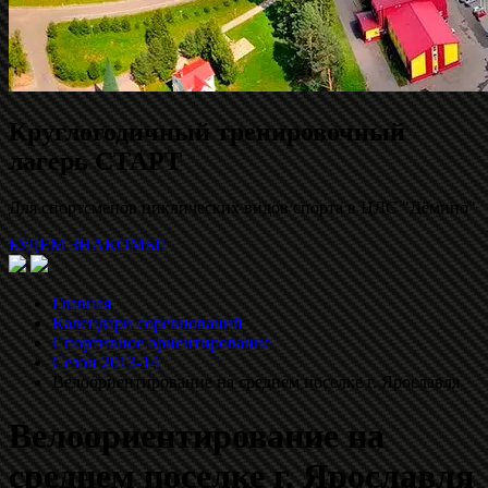
Круглогодичный тренировочный
лагерь СТАРТ
Для спортсменов циклических видов спорта в ЦЛС "Дёмино"
БУДЕМ ЗНАКОМЫ!
Главная
Календари соревнований
Спортивное ориентирование
Сезон 2013-14
Велоориентирование на среднем поселке г. Ярославля
Велоориентирование на
среднем поселке г. Ярославля