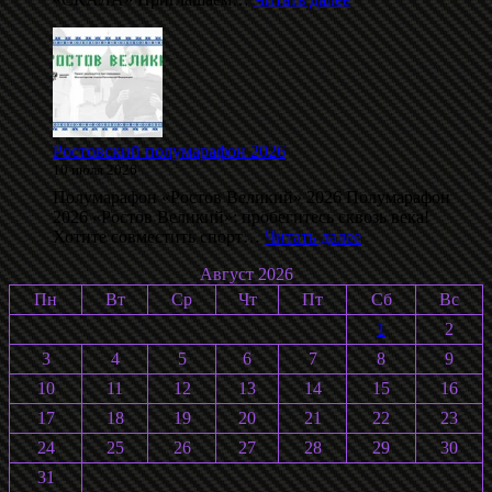
Даблполлинг
на
лыжероллерах
памяти
С.
Воробьёва
2026
Ростовский полумарафон 2026
10 июля 2026
Полумарафон «Ростов Великий» 2026 Полумарафон
2026 «Ростов Великий»: пробегитесь сквозь века!
:
Хотите совместить спорт…
Читать далее
Ростовский
Август 2026
полумарафон
2026
Пн
Вт
Ср
Чт
Пт
Сб
Вс
1
2
3
4
5
6
7
8
9
10
11
12
13
14
15
16
17
18
19
20
21
22
23
24
25
26
27
28
29
30
31