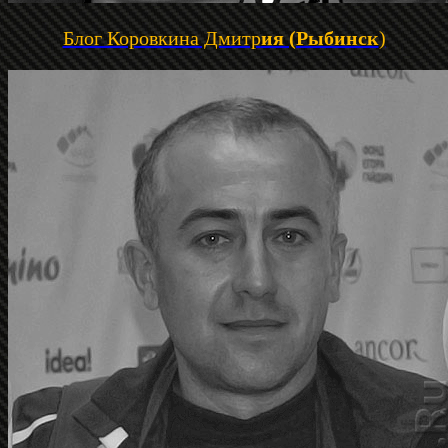
Блог Коровкина Дмитр
ия (Рыбинск
)