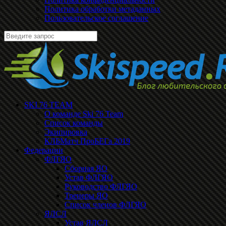
Политика обработки метаданных
Пользовательское соглашение
SKI 76 TEAM
О команде Ski 76 Team
Список команды
Экипировка
КЛБМатч ПроБЕГа 2019
Федерации
ФЛГЯО
Сборная ЯО
Устав ФЛГЯО
Руководство ФЛГЯО
Тренеры ЯО
Список членов ФЛГЯО
ЯЛСЛ
Устав ЯЛСЛ