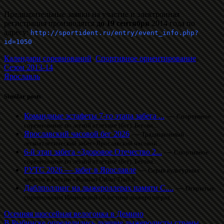
Предварительные заявки на участие и электронная
регистрация производятся
до 19 сентября
2014 года по
адресу:
http://sportident.ru/entry/event_info.php?
id=1050
Календари соревнований
,
Спортивное ориентирование
,
Сезон 2013-14
Ярославль
Similar posts
Командные эстафеты 7-го этапа забега ...
—
Спортивное
соревнование по легкой атлетике (бег). Бегова...
Ярославский часовой бег 2026
—
Традиционный
легкоатлетический забег«Ярославский часовой...
6-й этап забега «Здоровое Отечество 2...
—
Спортивное
соревнование по легкой атлетике (бег). Бегова...
РУТС 2026 — забег в Ярославле
—
Серия культурных
забегов в России «Russian Urban Trail S...
Даблполлинг на лыжероллерах памяти С....
—
Открытые
соревнования Ивановской областина лыжероллерах....
Осенняя шоссейная велогонка в Демино
В Рыбинске определились лучшие лыжеролисты страны