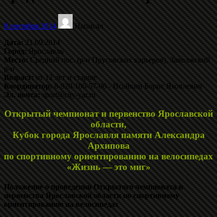
8 сентября 2014
Написал
Дата:
21.09.2014
Город:
Ярославль
Место:
Средний пос. (р-н Прусовских карьеров), Заволжский
р-н
Возраст:
от 12 лет и старше
Координатор:
8-920-100-57-06 - Исайкин Борис Яковлевич
Эл. почта:
sport@city-yar.ru
Открытый чемпионат и первенство Ярославской
области,
Кубок города Ярославля памяти Александра
Архипова
по спортивному ориентированию на велосипедах
«Жизнь — это миг»
Положение о проведении Открытого чемпионата и
первенства Ярославской области по спортивному
ориентированию на велосипедах