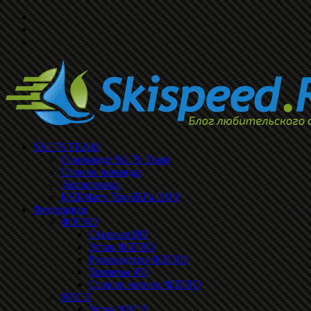
SKI 76 TEAM
О команде Ski 76 Team
Список команды
Экипировка
КЛБМатч ПроБЕГа 2019
Федерации
ФЛГЯО
Сборная ЯО
Устав ФЛГЯО
Руководство ФЛГЯО
Тренеры ЯО
Список членов ФЛГЯО
ЯЛСЛ
Устав ЯЛСЛ