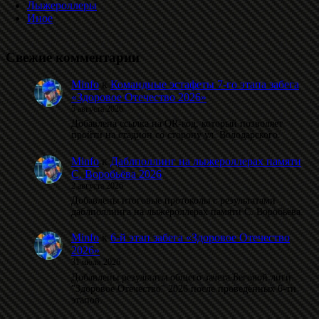
Лыжероллеры
Иное
Свежие комментарии
Minfo
к
Командные эстафеты 7-го этапа забега
«Здоровое Отечество 2026»
5 августа 2026
Добавлена ссылка на QR-код, который позволяет
пройти на стадион со сторону ул. Володарского.
Minfo
к
Даблполлинг на лыжероллерах памяти
С. Воробьёва 2026
2 августа 2026
Добавлены итоговые протоколы с результатами
даблполлинга на лыжероллерах памяти С. Воробьёва.
Minfo
к
6-й этап забега «Здоровое Отечество
2026»
31 июля 2026
Добавлены результаты общего зачета Беговой лиги
"Здоровое Отечество" 2026 после проведённых 6-ти
этапов.