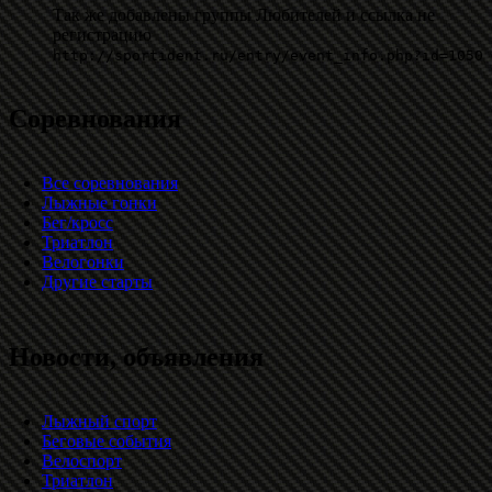
Так же добавлены группы Любителей и ссылка не
регистрацию
http://sportident.ru/entry/event_info.php?id=1050
Соревнования
Все соревнования
Лыжные гонки
Бег/кросс
Триатлон
Велогонки
Другие старты
Новости, объявления
Лыжный спорт
Беговые события
Велоспорт
Триатлон