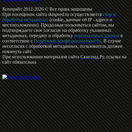
Копирайт 2012-2026 © Все права защищены
При посещении сайта skispeed.ru осуществляется
сбор и
обработка метаданных
(cookie, данные об IP - адресе и
местоположении). Продолжая пользоваться сайтом, вы
подтверждаете свое согласие на обработку указанных
метаданных, передачу и обработку
персональных данных
в
соответствии с
Политикой конфиденциальности
. В случае
несогласия с обработкой метаданных, пользователь должен
покинуть сайт.
При использовании материалов сайта
Скиспид.Ру
, ссылка на
сайт обязательна