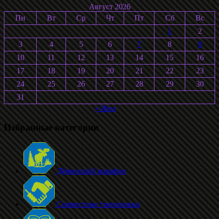
Август 2026
2026
—
Пн
Вт
Ср
Чт
Пт
Сб
Вс
забег
1
2
в
Ярославле
3
4
5
6
7
8
9
10
11
12
13
14
15
16
17
18
19
20
21
22
23
24
25
26
27
28
29
30
31
« Июл
Избранные категории
Дёминский марафон
Совместные тренировки