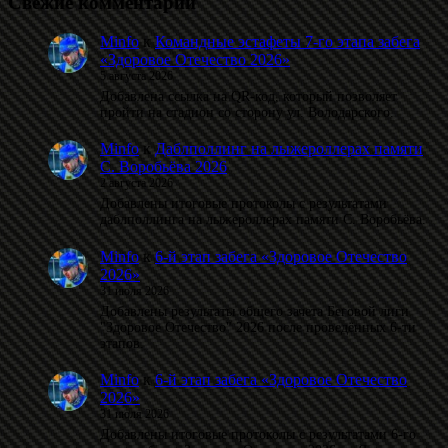
Свежие комментарии
Minfo
к
Командные эстафеты 7-го этапа забега
«Здоровое Отечество 2026»
5 августа 2026
Добавлена ссылка на QR-код, который позволяет
пройти на стадион со сторону ул. Володарского.
Minfo
к
Даблполлинг на лыжероллерах памяти
С. Воробьёва 2026
2 августа 2026
Добавлены итоговые протоколы с результатами
даблполлинга на лыжероллерах памяти С. Воробьёва.
Minfo
к
6-й этап забега «Здоровое Отечество
2026»
31 июля 2026
Добавлены результаты общего зачета Беговой лиги
"Здоровое Отечество" 2026 после проведённых 6-ти
этапов.
Minfo
к
6-й этап забега «Здоровое Отечество
2026»
31 июля 2026
Добавлены итоговые протоколы с результатами 6-го