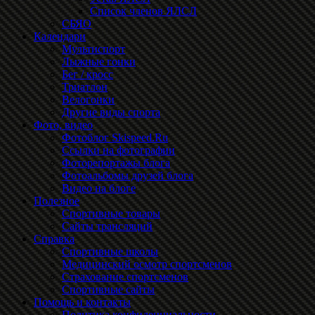
Список членов ЯЛСЛ
СБЯО
Календари
Мультиспорт
Лыжные гонки
Бег / кросс
Триатлон
Велогонки
Другие виды спорта
Фото, видео
Фотоблог Skispeed.Ru
Ссылки на фотографии
Фоторепортажы блога
Фотоальбомы друзей блога
Видео на блоге
Полезное
Спортивные товары
Сайты трансляций
Справка
Спортивные школы
Медицинский осмотр спортсменов
Страхование спортсменов
Спортивные сайты
Помощь и контакты
Политика конфиденциальности