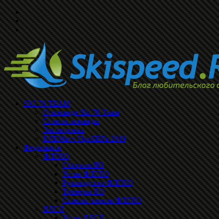
SKI 76 TEAM
О команде Ski 76 Team
Список команды
Экипировка
КЛБМатч ПроБЕГа 2019
Федерации
ФЛГЯО
Сборная ЯО
Устав ФЛГЯО
Руководство ФЛГЯО
Тренеры ЯО
Список членов ФЛГЯО
ЯЛСЛ
Устав ЯЛСЛ