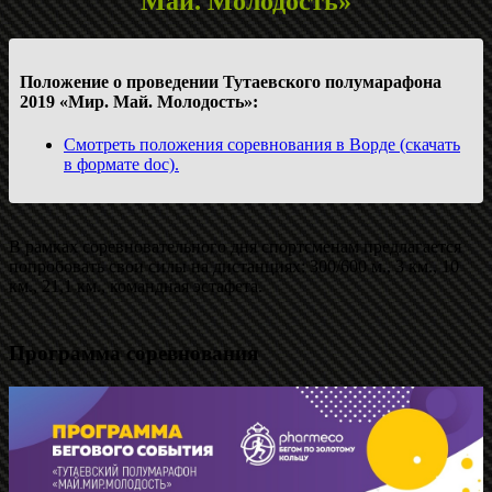
Май. Молодость»
Положение о проведении Тутаевского полумарафона
2019 «Мир. Май. Молодость»:
Смотреть положения соревнования в Ворде (скачать
в формате doc).
В рамках соревновательного дня спортсменам предлагается
попробовать свои силы на дистанциях: 300/600 м., 3 км., 10
км., 21,1 км., командная эстафета.
Программа соревнования