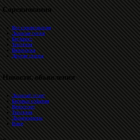
Соревнования
Все соревнования
Лыжные гонки
Бег/кросс
Триатлон
Велогонки
Другие старты
Новости, объявления
Лыжный спорт
Беговые события
Велоспорт
Триатлон
Лыжероллеры
Иное