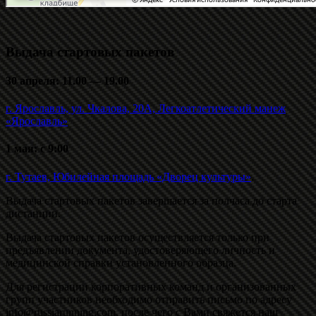
Выдача стартовых пакетов
30
апреля
: 11.00 — 19.00
г. Ярославль, ул. Чкалова, 20А, Легкоатлетический манеж
«Ярославль»
1 мая
: с 9:00
г. Тутаев, Юбилейная площадь «Дворец культуры»
.
Выдача стартовых пакетов завершается за полчаса до старта
дистанции.
Выдача стартовых пакетов осуществляется только при
предъявлении документа, удостоверяющего личность и
медицинской справки установленного образца.
Для регистрации корпоративных команд и организованных
групп участников необходимо отправить письмо по адресу
info@russiarunning.com, после чего с Вами свяжется наш