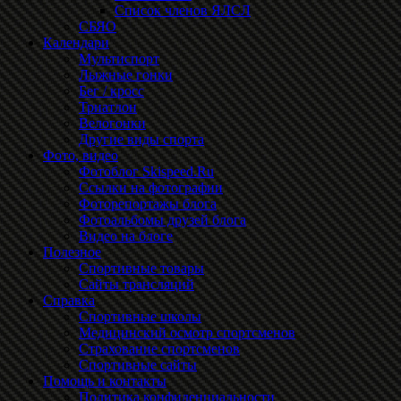
Список членов ЯЛСЛ
СБЯО
Календари
Мультиспорт
Лыжные гонки
Бег / кросс
Триатлон
Велогонки
Другие виды спорта
Фото, видео
Фотоблог Skispeed.Ru
Ссылки на фотографии
Фоторепортажы блога
Фотоальбомы друзей блога
Видео на блоге
Полезное
Спортивные товары
Сайты трансляций
Справка
Спортивные школы
Медицинский осмотр спортсменов
Страхование спортсменов
Спортивные сайты
Помощь и контакты
Политика конфиденциальности