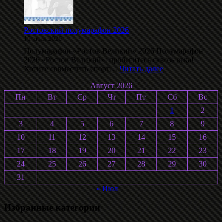
С.
Воробьёва
2026
Ростовский полумарафон 2026
10 июля 2026
Полумарафон «Ростов Великий» 2026 Полумарафон
2026 «Ростов Великий»: пробегитесь сквозь века!
:
Хотите совместить спорт…
Читать далее
Ростовский
Август 2026
полумарафон
2026
Пн
Вт
Ср
Чт
Пт
Сб
Вс
1
2
3
4
5
6
7
8
9
10
11
12
13
14
15
16
17
18
19
20
21
22
23
24
25
26
27
28
29
30
31
« Июл
Избранные категории