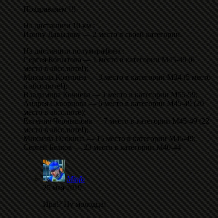
Поздравляем !!!
На дистанции 10 км :
Ирину Давыдову — 2 место в своей категории.
На дистанции полумарафона :
Сергея Копытова — 1 место в категории М45-49 (6
место в абсолюте!);
Михаила Козулина — 3 место в категории М34 (5 место
в абсолюте!);
Владимира Кочнева — 1 место в категории М55-59;
Андрея Скворцова — 6 место в категории М45-49 (20
место в абсолюте);
Евгения Чернышова — 7 место в категории М45-49 (22
место в абсолюте!);
Михаила Осокина — 15 место в категории М45-49;
Сергей Белков — 23 место в категории М40-44
Minfo
25 мая 2019
Ира!? Ну молодца!