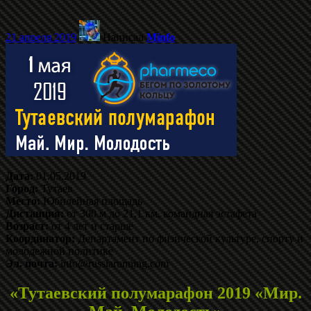
21 апреля 2019
Написал
Minfo
Дата:
01.05.2019
Город:
Тутаев
Место:
Юбилейная площадь
Дистанция:
от 300 м до 21,1 км, командная эстафета
Возраст:
от 4 лет и старше
Координатор:
Департамент по физической культуре, спорту и
молодежной политике
Эл. почта:
info@russiarunning.com
«Тутаевский полумарафон 2019 «Мир.