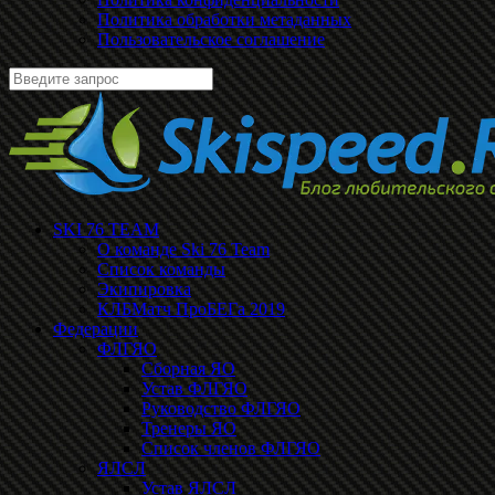
Политика обработки метаданных
Пользовательское соглашение
SKI 76 TEAM
О команде Ski 76 Team
Список команды
Экипировка
КЛБМатч ПроБЕГа 2019
Федерации
ФЛГЯО
Сборная ЯО
Устав ФЛГЯО
Руководство ФЛГЯО
Тренеры ЯО
Список членов ФЛГЯО
ЯЛСЛ
Устав ЯЛСЛ