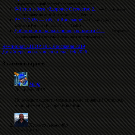
легкоатлетический забег«Ярославский часовой...
6-й этап забега «Здоровое Отечество 2...
—
Спортивное
соревнование по легкой атлетике (бег). Бегова...
РУТС 2026 — забег в Ярославле
—
Серия культурных
забегов в России «Russian Urban Trail S...
Даблполлинг на лыжероллерах памяти С....
—
Открытые
соревнования Ивановской областина лыжероллерах....
Чемпионат СШОР-19 г. Ярославля 2019
Дизайнерская идея велосипеда Trek 2026
3 комментариев
Minfo
26 апреля 2019
Не забудьте сделать медицинские справки! Осталось
мало времени до соревнования.
Лежнев Александр
25 мая 2019