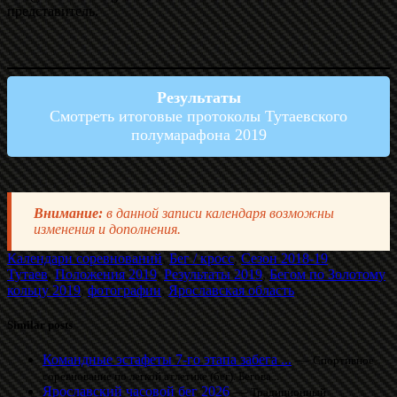
представитель.
Результаты
Смотреть итоговые протоколы Тутаевского
полумарафона 2019
Внимание:
в данной записи календаря возможны
изменения и дополнения.
Календари соревнований
,
Бег / кросс
,
Сезон 2018-19
Тутаев
,
Положения 2019
,
Результаты 2019
,
Бегом по Золотому
кольцу 2019
,
фотографии
,
Ярославская область
Similar posts
Командные эстафеты 7-го этапа забега ...
—
Спортивное
соревнование по легкой атлетике (бег). Бегова...
Ярославский часовой бег 2026
—
Традиционный