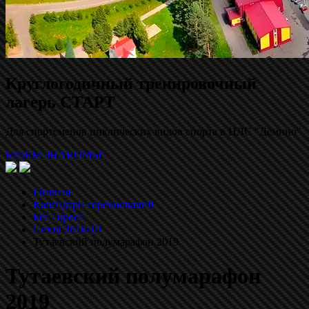
Круглогодичный тренировочный
лагерь СТАРТ
Для спортсменов циклических видов спорта в ЦЛС "Дёмино"
БУДЕМ ЗНАКОМЫ!
Главная
Календари соревнований
Бег / кросс
Сезон 2018-19
Тутаевский полумарафон 2019
Тутаевский полумарафон
2019