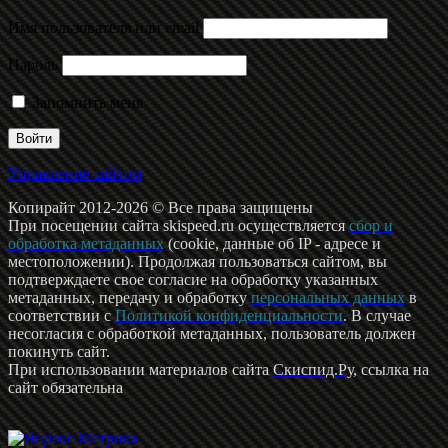
Имя пользователя или email
Пароль
Запомнить меня
Управление сайтом
Копирайт 2012-2026 © Все права защищены
При посещении сайта skispeed.ru осуществляется
сбор и
обработка метаданных
(cookie, данные об IP - адресе и
местоположении). Продолжая пользоваться сайтом, вы
подтверждаете свое согласие на обработку указанных
метаданных, передачу и обработку
персональных данных
в
соответствии с
Политикой конфиденциальности
. В случае
несогласия с обработкой метаданных, пользователь должен
покинуть сайт.
При использовании материалов сайта
Скиспид.Ру
, ссылка на
сайт обязательна