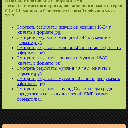
Итоговые протоколы с результатами
легкоатлетического кросса, посвященного памяти героя
ССССР маршала Советского Союза Толбухина Ф.И.
2017:
Смотреть результаты девушек и женщин 16-34 г.
(скачать в формате jpg);
Смотреть результаты женщин 35-44 г. (скачать в
формате jpg);
Смотреть результаты женщин 45 л. и старше (скачать
в формате jpg);
Смотреть результаты юношей и мужчин 16-39 л.
(скачать в формате jpg);
Смотреть результаты мужчин 40-49 л. (скачать в
формате jpg);
Смотреть результаты мужчин 50 л. и старше (скачать
в формате jpg);
Смотреть результаты команд Спартакиады среди
городского и сельских поселений ЯМР (скачать в
формате jpg).