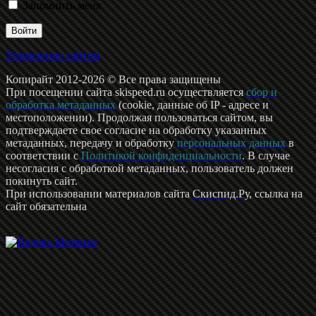
Запомнить меня
Управление сайтом
Копирайт 2012-2026 © Все права защищены
При посещении сайта skispeed.ru осуществляется
сбор и
обработка метаданных
(cookie, данные об IP - адресе и
местоположении). Продолжая пользоваться сайтом, вы
подтверждаете свое согласие на обработку указанных
метаданных, передачу и обработку
персональных данных
в
соответствии с
Политикой конфиденциальности
. В случае
несогласия с обработкой метаданных, пользователь должен
покинуть сайт.
При использовании материалов сайта
Скиспид.Ру
, ссылка на
сайт обязательна