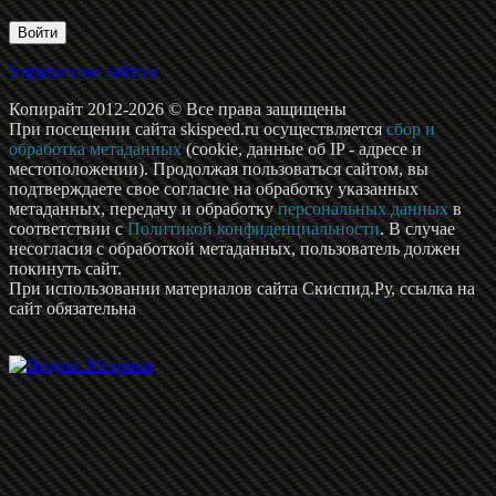
Управление сайтом
Копирайт 2012-2026 © Все права защищены
При посещении сайта skispeed.ru осуществляется
сбор и
обработка метаданных
(cookie, данные об IP - адресе и
местоположении). Продолжая пользоваться сайтом, вы
подтверждаете свое согласие на обработку указанных
метаданных, передачу и обработку
персональных данных
в
соответствии с
Политикой конфиденциальности
. В случае
несогласия с обработкой метаданных, пользователь должен
покинуть сайт.
При использовании материалов сайта
Скиспид.Ру
, ссылка на
сайт обязательна