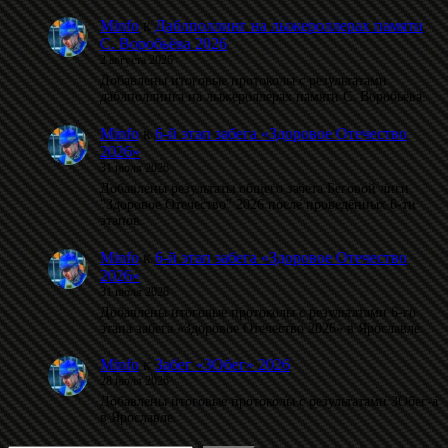
Minfo
к
Даблполлинг на лыжероллерах памяти
С. Воробьёва 2026
2 августа 2026
Добавлены итоговые протоколы с результатами
даблполлинга на лыжероллерах памяти С. Воробьёва.
Minfo
к
6-й этап забега «Здоровое Отечество
2026»
31 июля 2026
Добавлены результаты общего зачета Беговой лиги
"Здоровое Отечество" 2026 после проведённых 6-ти
этапов.
Minfo
к
6-й этап забега «Здоровое Отечество
2026»
31 июля 2026
Добавлены итоговые протоколы с результатами 6-го
этапа забега «Здоровое Отечество 2026» в Ярославле.
Minfo
к
Забег «ЗОбег» 2026
28 июля 2026
Добавлены итоговые протоколы с результатами ЗОбег-а
в Ярославле.