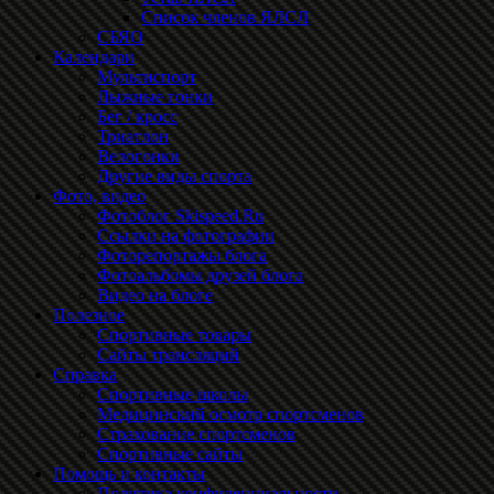
Список членов ЯЛСЛ
СБЯО
Календари
Мультиспорт
Лыжные гонки
Бег / кросс
Триатлон
Велогонки
Другие виды спорта
Фото, видео
Фотоблог Skispeed.Ru
Ссылки на фотографии
Фоторепортажы блога
Фотоальбомы друзей блога
Видео на блоге
Полезное
Спортивные товары
Сайты трансляций
Справка
Спортивные школы
Медицинский осмотр спортсменов
Страхование спортсменов
Спортивные сайты
Помощь и контакты
Политика конфиденциальности