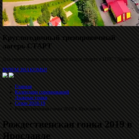
Круглогодичный тренировочный
лагерь СТАРТ
Для спортсменов циклических видов спорта в ЦЛС "Дёмино"
БУДЕМ ЗНАКОМЫ!
Главная
Календари соревнований
Лыжные гонки
Сезон 2018-19
Рождественская гонка 2019 в Ярославле
Рождественская гонка 2019 в
Ярославле