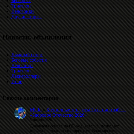
Бег/кросс
Триатлон
Велогонки
Другие старты
Новости, объявления
Лыжный спорт
Беговые события
Велоспорт
Триатлон
Лыжероллеры
Иное
Свежие комментарии
Minfo
к
Командные эстафеты 7-го этапа забега
«Здоровое Отечество 2026»
5 августа 2026
Добавлена ссылка на QR-код, который позволяет
пройти на стадион со сторону ул. Володарского.