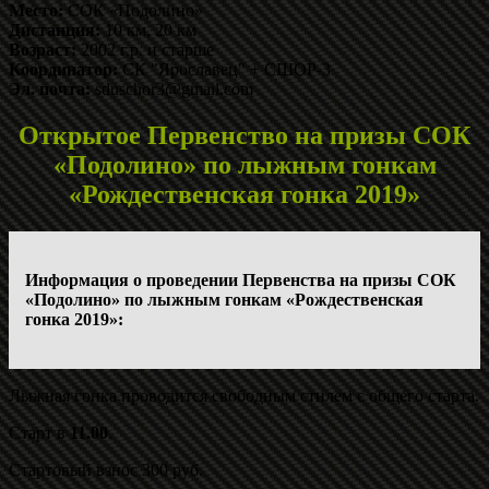
Место:
СОК «Подолино»
Дистанция:
10 км, 20 км
Возраст:
2002 г.р. и старше
Координатор:
СК "Ярославец" + СШОР-3
Эл. почта:
sduschor3@gmail.com
Открытое Первенство на призы СОК
«Подолино» по лыжным гонкам
«Рождественская гонка 2019»
Информация о проведении Первенства на призы СОК
«Подолино» по лыжным гонкам «Рождественская
гонка 2019»:
Лыжная гонка проводится свободным стилем с общего старта.
Старт в
11.00
.
Стартовый взнос 300 руб.