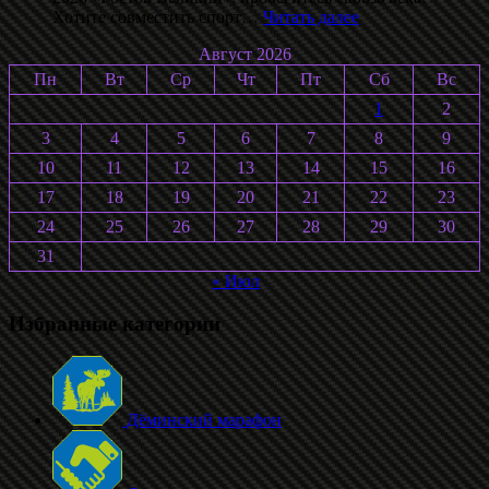
:
Хотите совместить спорт…
Читать далее
Ростовский
Август 2026
полумарафон
2026
Пн
Вт
Ср
Чт
Пт
Сб
Вс
1
2
3
4
5
6
7
8
9
10
11
12
13
14
15
16
17
18
19
20
21
22
23
24
25
26
27
28
29
30
31
« Июл
Избранные категории
Дёминский марафон