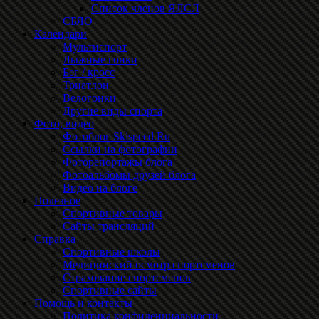
Список членов ЯЛСЛ
СБЯО
Календари
Мультиспорт
Лыжные гонки
Бег / кросс
Триатлон
Велогонки
Другие виды спорта
Фото, видео
Фотоблог Skispeed.Ru
Ссылки на фотографии
Фоторепортажы блога
Фотоальбомы друзей блога
Видео на блоге
Полезное
Спортивные товары
Сайты трансляций
Справка
Спортивные школы
Медицинский осмотр спортсменов
Страхование спортсменов
Спортивные сайты
Помощь и контакты
Политика конфиденциальности