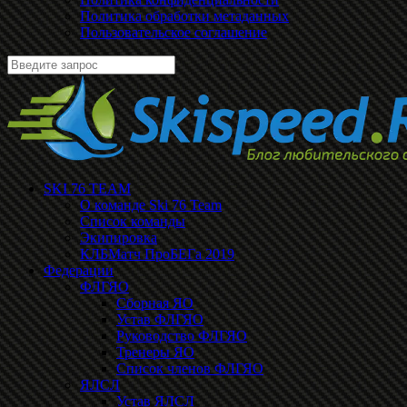
Политика обработки метаданных
Пользовательское соглашение
SKI 76 TEAM
О команде Ski 76 Team
Список команды
Экипировка
КЛБМатч ПроБЕГа 2019
Федерации
ФЛГЯО
Сборная ЯО
Устав ФЛГЯО
Руководство ФЛГЯО
Тренеры ЯО
Список членов ФЛГЯО
ЯЛСЛ
Устав ЯЛСЛ