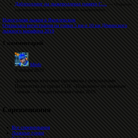
Даблполлинг на лыжероллерах памяти С....
—
Открытые
соревнования Ивановской областина лыжероллерах....
Новогодняя лыжня в Яковлевском
Открылась регистрация на гонки 5 км и 10 км Дёминского
лыжного марафона 2019
1 комментарий
Minfo
9 января 2019
Добавлены итоговые протоколы с результатами
Первенства на призы СОК «Подолино» по лыжным
гонкам — Рождественская гонка 2019.
Соревнования
Все соревнования
Лыжные гонки