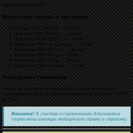
Регистрация с 09:30.
Возрастные группы и дистанция
Юноши 2001-2002 г.р. — 10 км.
Девушки 2001-2002 г.р. — 10 км.
Женщины 2000-1990 г.р. — 10 км.
Женщины 1989 г.р. и старше — 10 км.
Мужчины 2000-1990 г.р. — 20 км.
Мужчины 1989-80 г.р. — 20 км.
Мужчины 1979-70 г.р. — 20 км.
Мужчины 1969 и старше — 10 км.
Регистрация участников
Заявки на участие в соревнованиях подаются в главную
судейскую коллегию в день проведения соревнования с 09:30
до 10:15.
Внимание!
К участию в соревнованиях допускаются
спортсмены имеющие медицинскую справку и страховку.