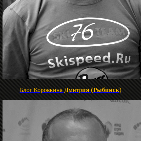
Блог Коровкина Дмитр
ия (Рыбинск
)