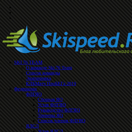
SKI 76 TEAM
О команде Ski 76 Team
Список команды
Экипировка
КЛБМатч ПроБЕГа 2019
Федерации
ФЛГЯО
Сборная ЯО
Устав ФЛГЯО
Руководство ФЛГЯО
Тренеры ЯО
Список членов ФЛГЯО
ЯЛСЛ
Устав ЯЛСЛ