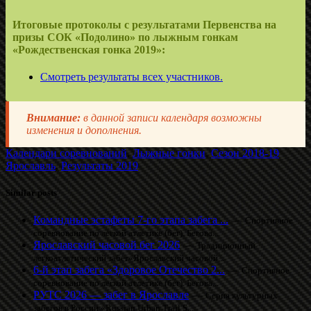
Итоговые протоколы с результатами Первенства на
призы СОК «Подолино» по лыжным гонкам
«Рождественская гонка 2019»:
Смотреть результаты всех участников.
Внимание:
в данной записи календаря возможны
изменения и дополнения.
Календари соревнований
,
Лыжные гонки
,
Сезон 2018-19
Ярославль
,
Результаты 2019
Similar posts
Командные эстафеты 7-го этапа забега ...
—
Спортивное
соревнование по легкой атлетике (бег). Бегова...
Ярославский часовой бег 2026
—
Традиционный
легкоатлетический забег«Ярославский часовой...
6-й этап забега «Здоровое Отечество 2...
—
Спортивное
соревнование по легкой атлетике (бег). Бегова...
РУТС 2026 — забег в Ярославле
—
Серия культурных
забегов в России «Russian Urban Trail S...