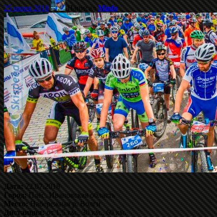
25 июня 2018
Написал
Minfo
Дата:
22.07.2018
Город:
Плёс, Ивановская область
Место:
Набережная р. Волги
Дистанция:
от 1,5 км., 30 км., 60 км.