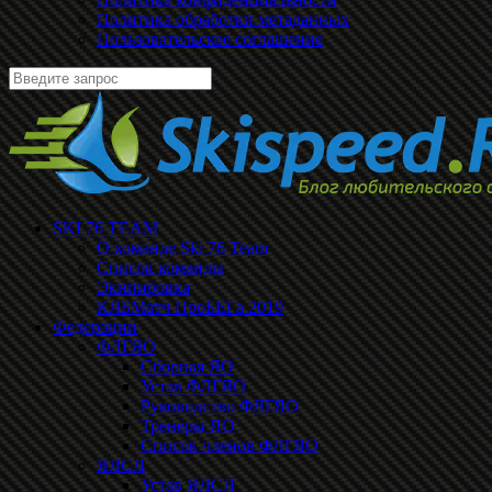
Политика обработки метаданных
Пользовательское соглашение
SKI 76 TEAM
О команде Ski 76 Team
Список команды
Экипировка
КЛБМатч ПроБЕГа 2019
Федерации
ФЛГЯО
Сборная ЯО
Устав ФЛГЯО
Руководство ФЛГЯО
Тренеры ЯО
Список членов ФЛГЯО
ЯЛСЛ
Устав ЯЛСЛ