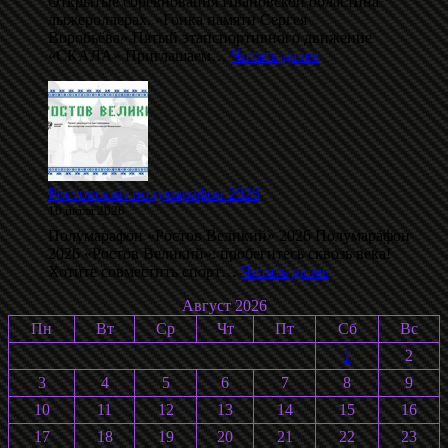
Открытые соревнования Ивановской областина
лыжероллерах. «Гонка памяти Сергея
Воробьёва».Пятый этапспортивного движение
:
«СКАЛА» Приглашаем…
Читать далее
Даблполлинг
на
лыжероллерах
памяти
С.
Воробьёва
2026
Ростовский полумарафон 2026
10 июля 2026
Полумарафон «Ростов Великий» 2026 Полумарафон
2026 «Ростов Великий»: пробегитесь сквозь века!
:
Хотите совместить спорт…
Читать далее
Ростовский
Август 2026
полумарафон
2026
Пн
Вт
Ср
Чт
Пт
Сб
Вс
1
2
3
4
5
6
7
8
9
10
11
12
13
14
15
16
17
18
19
20
21
22
23