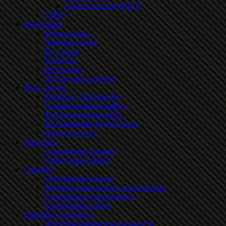
Список членов ЯЛСЛ
СБЯО
Календари
Мультиспорт
Лыжные гонки
Бег / кросс
Триатлон
Велогонки
Другие виды спорта
Фото, видео
Фотоблог Skispeed.Ru
Ссылки на фотографии
Фоторепортажы блога
Фотоальбомы друзей блога
Видео на блоге
Полезное
Спортивные товары
Сайты трансляций
Справка
Спортивные школы
Медицинский осмотр спортсменов
Страхование спортсменов
Спортивные сайты
Помощь и контакты
Политика конфиденциальности