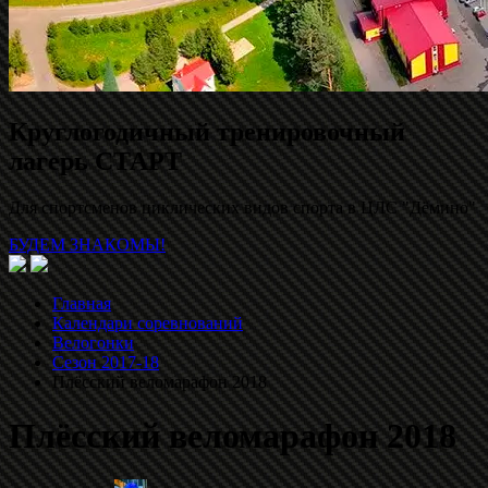
Круглогодичный тренировочный
лагерь СТАРТ
Для спортсменов циклических видов спорта в ЦЛС "Дёмино"
БУДЕМ ЗНАКОМЫ!
Главная
Календари соревнований
Велогонки
Сезон 2017-18
Плёсский веломарафон 2018
Плёсский веломарафон 2018