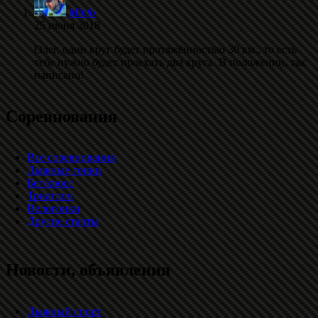
Minfo
25 июня 2018
Олег, один круг будет протяжённостью 30 км., то есть
тебе нужно будет проехать два круга. В положении, так
написано!
Соревнования
Все соревнования
Лыжные гонки
Бег/кросс
Триатлон
Велогонки
Другие старты
Новости, объявления
Лыжный спорт