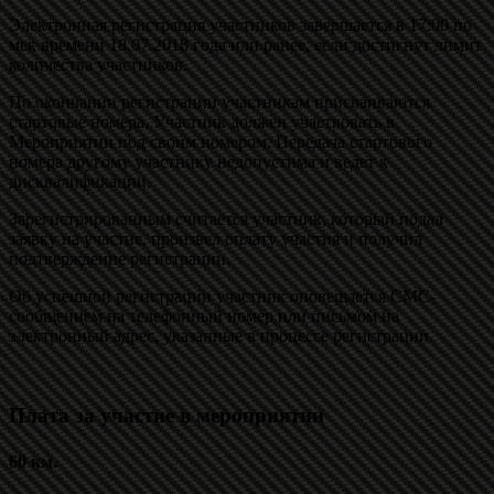
Электронная регистрация участников завершается в 17:00 по
мск времени 18.07.2018 года или ранее, если достигнут лимит
количества участников.
По окончании регистрации участникам присваиваются
стартовые номера. Участник должен участвовать в
Мероприятии под своим номером. Передача стартового
номера другому участнику недопустима и ведет к
дисквалификации.
Зарегистрированным считается участник, который подал
заявку на участие, произвел оплату участия и получил
подтверждение регистрации.
Об успешной регистрации участник оповещается СМС-
сообщением на телефонный номер или письмом на
электронный адрес, указанные в процессе регистрации.
Плата за участие в мероприятии
60 км.