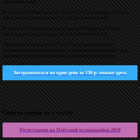
(включительно).
К участию в Мероприятии на заезд «Полумарафон (30 км)»
допускаются лица старше 13 лет (включительно).
К участию в Мероприятии на заезд «Марафон (60 км)»
допускаются лица старше 18 лет (включительно).
Участники в возрасте от 7 до 17 лет (включительно)
допускаются на Мероприятие в сопровождении взрослых:
законных представителей или руководителя группы.
Застраховаться на один день за 150 р.
можно здесь
.
Подача заявок на участие
Регистрация на Плёсский веломарафон 2018