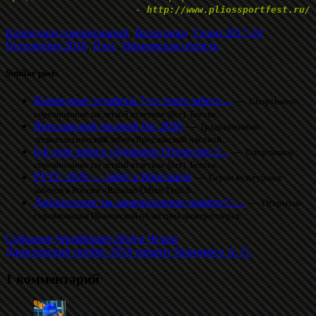
-
http://www.pliossportfest.ru/
Календари соревнований
,
Велогонки
,
Сезон 2017-18
Положения 2018
,
Плес
,
Ивановская область
Similar posts
Командные эстафеты 7-го этапа забега ...
—
Спортивное
соревнование по легкой атлетике (бег). Бегова...
Ярославский часовой бег 2026
—
Традиционный
легкоатлетический забег«Ярославский часовой...
6-й этап забега «Здоровое Отечество 2...
—
Спортивное
соревнование по легкой атлетике (бег). Бегова...
РУТС 2026 — забег в Ярославле
—
Серия культурных
забегов в России «Russian Urban Trail S...
Даблполлинг на лыжероллерах памяти С....
—
Открытые
соревнования Ивановской областина лыжероллерах....
Собрание Worldloppet 2018 в Чехии
Даниловский пробег 2018 памяти Троицкого А. С.
1 комментарий