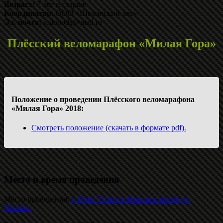
Возраст:
7 лет и старше
Координатор:
ООО «Шохонский лес»
Эл. почта:
s.sloboda@mail.ru
Плёсский веломарафон «Милая Гора»
Положение о проведении Плёсского веломарафона
«Милая Гора» 2018:
Смотреть положение (скачать в формате pdf).
Место и время проведения
Место проведения:
г. Плёс. Старт и финиш в конце ул.
Ленина.