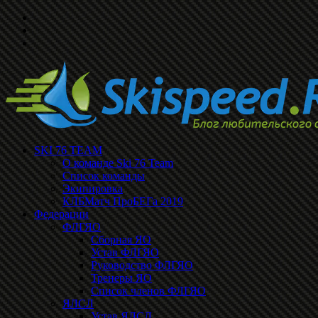
SKI 76 TEAM
О команде Ski 76 Team
Список команды
Экипировка
КЛБМатч ПроБЕГа 2019
Федерации
ФЛГЯО
Сборная ЯО
Устав ФЛГЯО
Руководство ФЛГЯО
Тренеры ЯО
Список членов ФЛГЯО
ЯЛСЛ
Устав ЯЛСЛ