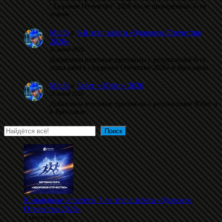
"Здоровое Отечество" 2026 после проведённых 6-ти
этапов.
Minfo
к
6-й этап забега «Здоровое Отечество
2026»
31 июля 2026
Добавлены итоговые протоколы с результатами 6-го
этапа забега «Здоровое Отечество 2026» в Ярославле.
Minfo
к
Забег «ЗОбег» 2026
28 июля 2026
Добавлены итоговые протоколы с результатами ЗОбег-а
в Ярославле.
Поиск
Поиск
Командные эстафеты 7-го этапа забега «Здоровое
Отечество 2026»
1 августа 2026