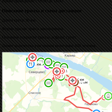
Время проведения: с 09:00 до 18:00.
Описание трассы и схема дистанции
Длина круга: 30 км.
Форма трассы: трасса закольцована.
Основное покрытие трассы: асфальт, грунт.
Лимит количества участников велогонки: 600 человек.