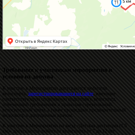
Требования к участникам мероприятия и
условия их допуска
К участию в Мероприятии допускаются любители
велоспорта,
зарегистрировавшиеся на сайте
, имеющие
соответствующую спортивную подготовку, велосипед,
отвечающий требованиям и правилам соревнований,
велосипедный шлем, а также прошедшие предварительный
медосмотр и допущенные врачом.
К участию в Мероприятии на заезд «Детская дистанция (1.5
км)» допускаются любители велоспорта от 7 до 12 лет