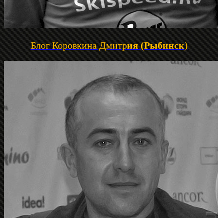
Блог Коровкина Дмитр
ия (Рыбинск
)