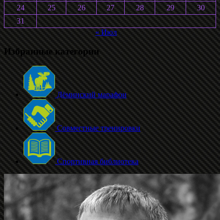
24
25
26
27
28
29
30
31
« Июл
Избранные категории
Дёминский марафон
Совместные тренировки
Спортивная библиотека