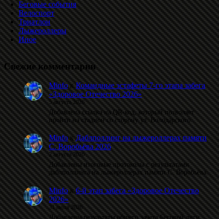
Беговые события
Велоспорт
Триатлон
Лыжероллеры
Иное
Свежие комментарии
Minfo
к
Командные эстафеты 7-го этапа забега
«Здоровое Отечество 2026»
5 августа 2026
Добавлена ссылка на QR-код, который позволяет
пройти на стадион со сторону ул. Володарского.
Minfo
к
Даблполлинг на лыжероллерах памяти
С. Воробьёва 2026
2 августа 2026
Добавлены итоговые протоколы с результатами
даблполлинга на лыжероллерах памяти С. Воробьёва.
Minfo
к
6-й этап забега «Здоровое Отечество
2026»
31 июля 2026
Добавлены результаты общего зачета Беговой лиги