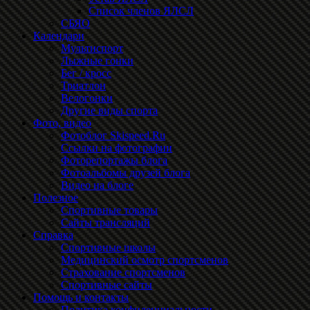
Список членов ЯЛСЛ
СБЯО
Календари
Мультиспорт
Лыжные гонки
Бег / кросс
Триатлон
Велогонки
Другие виды спорта
Фото, видео
Фотоблог Skispeed.Ru
Ссылки на фотографии
Фоторепортажы блога
Фотоальбомы друзей блога
Видео на блоге
Полезное
Спортивные товары
Сайты трансляций
Справка
Спортивные школы
Медицинский осмотр спортсменов
Страхование спортсменов
Спортивные сайты
Помощь и контакты
Политика конфиденциальности