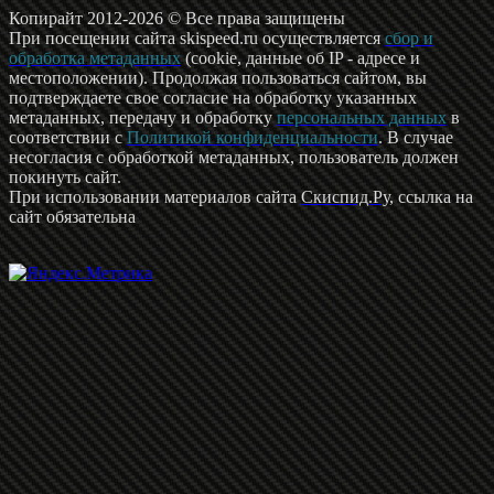
Копирайт 2012-2026 © Все права защищены
При посещении сайта skispeed.ru осуществляется
сбор и
обработка метаданных
(cookie, данные об IP - адресе и
местоположении). Продолжая пользоваться сайтом, вы
подтверждаете свое согласие на обработку указанных
метаданных, передачу и обработку
персональных данных
в
соответствии с
Политикой конфиденциальности
. В случае
несогласия с обработкой метаданных, пользователь должен
покинуть сайт.
При использовании материалов сайта
Скиспид.Ру
, ссылка на
сайт обязательна