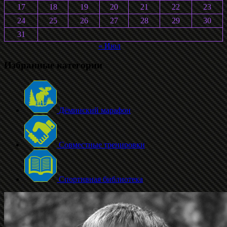
17
18
19
20
21
22
23
24
25
26
27
28
29
30
31
« Июл
Избранные категории
Дёминский марафон
Совместные тренировки
Спортивная библиотека