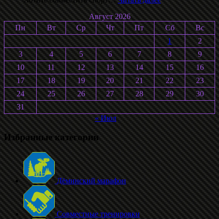
Ростовский
Август 2026
полумарафон
2026
Пн
Вт
Ср
Чт
Пт
Сб
Вс
1
2
3
4
5
6
7
8
9
10
11
12
13
14
15
16
17
18
19
20
21
22
23
24
25
26
27
28
29
30
31
« Июл
Избранные категории
Дёминский марафон
Совместные тренировки