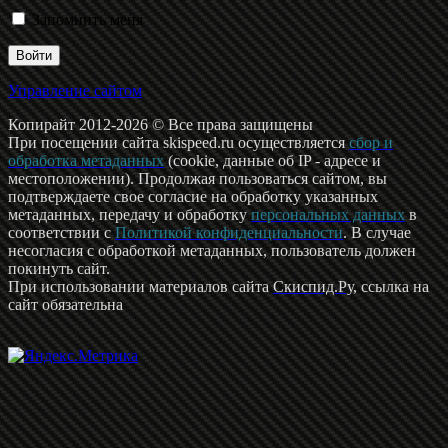
Запомнить меня
Управление сайтом
Копирайт 2012-2026 © Все права защищены
При посещении сайта skispeed.ru осуществляется
сбор и
обработка метаданных
(cookie, данные об IP - адресе и
местоположении). Продолжая пользоваться сайтом, вы
подтверждаете свое согласие на обработку указанных
метаданных, передачу и обработку
персональных данных
в
соответствии с
Политикой конфиденциальности
. В случае
несогласия с обработкой метаданных, пользователь должен
покинуть сайт.
При использовании материалов сайта
Скиспид.Ру
, ссылка на
сайт обязательна