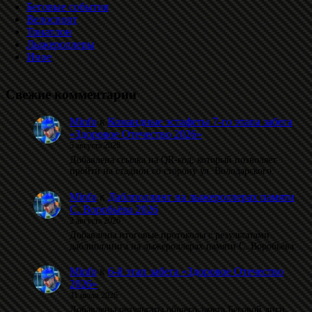
Беговые события
Велоспорт
Триатлон
Лыжероллеры
Иное
Свежие комментарии
Minfo
к
Командные эстафеты 7-го этапа забега
«Здоровое Отечество 2026»
5 августа 2026
Добавлена ссылка на QR-код, который позволяет
пройти на стадион со сторону ул. Володарского.
Minfo
к
Даблполлинг на лыжероллерах памяти
С. Воробьёва 2026
2 августа 2026
Добавлены итоговые протоколы с результатами
даблполлинга на лыжероллерах памяти С. Воробьёва.
Minfo
к
6-й этап забега «Здоровое Отечество
2026»
31 июля 2026
Добавлены результаты общего зачета Беговой лиги