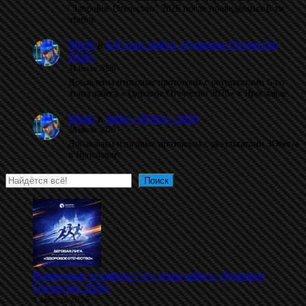
"Здоровое Отечество" 2026 после проведённых 6-ти
этапов.
Minfo
к
6-й этап забега «Здоровое Отечество
2026»
31 июля 2026
Добавлены итоговые протоколы с результатами 6-го
этапа забега «Здоровое Отечество 2026» в Ярославле.
Minfo
к
Забег «ЗОбег» 2026
28 июля 2026
Добавлены итоговые протоколы с результатами ЗОбег-а
в Ярославле.
Поиск
Поиск
Командные эстафеты 7-го этапа забега «Здоровое
Отечество 2026»
1 августа 2026