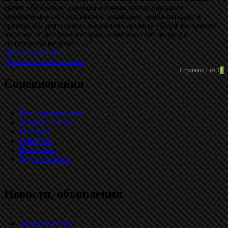
арене «Лужники» пройдёт восьмая международная
конференция по спортивной медицине, реабилитации и
тренерской деятельности в рамках проекта «Игра без травм»
на тему: «Синергия методик: комплексный подход в
спортивной медици [...]
ЧИТАТЬ ДАЛЕЕ
Добавить комментарий
Страница 1 из 1
1
Соревнования
Все соревнования
Лыжные гонки
Бег/кросс
Триатлон
Велогонки
Другие старты
Новости, объявления
Лыжный спорт