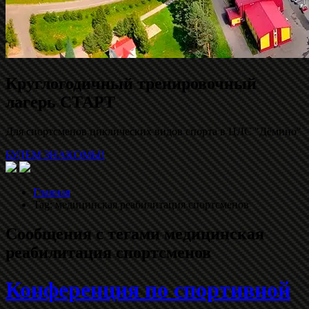
Круглогодичный тренировочный
лагерь СТАРТ
Для спортсменов циклических видов спорта в ЦЛС "Дёмино"
БУДЕМ ЗНАКОМЫ!
Главная
Tag: медицинская реабилитация спортсменов
Сообщения с тегами
медицинская
реабилитация спортсменов
Конференция по спортивной