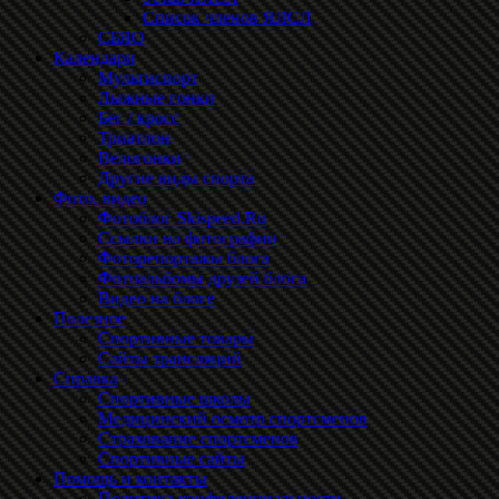
Список членов ЯЛСЛ
СБЯО
Календари
Мультиспорт
Лыжные гонки
Бег / кросс
Триатлон
Велогонки
Другие виды спорта
Фото, видео
Фотоблог Skispeed.Ru
Ссылки на фотографии
Фоторепортажы блога
Фотоальбомы друзей блога
Видео на блоге
Полезное
Спортивные товары
Сайты трансляций
Справка
Спортивные школы
Медицинский осмотр спортсменов
Страхование спортсменов
Спортивные сайты
Помощь и контакты
Политика конфиденциальности