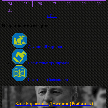
24
25
26
27
28
29
30
31
« Июл
Избранные категории
Дёминский марафон
Совместные тренировки
Спортивная библиотека
Блог Коровкина Дмитр
ия (Рыбинск
)