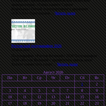
Открытые соревнования Ивановской областина
лыжероллерах. «Гонка памяти Сергея
Воробьёва».Пятый этапспортивного движение
:
«СКАЛА» Приглашаем…
Читать далее
Даблполлинг
на
лыжероллерах
памяти
С.
Воробьёва
2026
Ростовский полумарафон 2026
10 июля 2026
Полумарафон «Ростов Великий» 2026 Полумарафон
2026 «Ростов Великий»: пробегитесь сквозь века!
:
Хотите совместить спорт…
Читать далее
Ростовский
Август 2026
полумарафон
2026
Пн
Вт
Ср
Чт
Пт
Сб
Вс
1
2
3
4
5
6
7
8
9
10
11
12
13
14
15
16
17
18
19
20
21
22
23