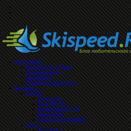
SKI 76 TEAM
О команде Ski 76 Team
Список команды
Экипировка
КЛБМатч ПроБЕГа 2019
Федерации
ФЛГЯО
Сборная ЯО
Устав ФЛГЯО
Руководство ФЛГЯО
Тренеры ЯО
Список членов ФЛГЯО
ЯЛСЛ
Устав ЯЛСЛ