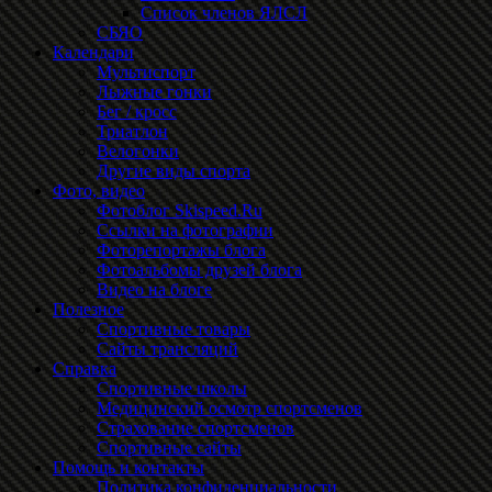
Список членов ЯЛСЛ
СБЯО
Календари
Мультиспорт
Лыжные гонки
Бег / кросс
Триатлон
Велогонки
Другие виды спорта
Фото, видео
Фотоблог Skispeed.Ru
Ссылки на фотографии
Фоторепортажы блога
Фотоальбомы друзей блога
Видео на блоге
Полезное
Спортивные товары
Сайты трансляций
Справка
Спортивные школы
Медицинский осмотр спортсменов
Страхование спортсменов
Спортивные сайты
Помощь и контакты
Политика конфиденциальности