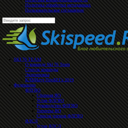
Политика обработки метаданных
Пользовательское соглашение
SKI 76 TEAM
О команде Ski 76 Team
Список команды
Экипировка
КЛБМатч ПроБЕГа 2019
Федерации
ФЛГЯО
Сборная ЯО
Устав ФЛГЯО
Руководство ФЛГЯО
Тренеры ЯО
Список членов ФЛГЯО
ЯЛСЛ
Устав ЯЛСЛ