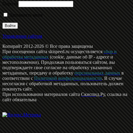
Пароль
Запомнить меня
Управление сайтом
Копирайт 2012-2026 © Все права защищены
При посещении сайта skispeed.ru осуществляется
сбор и
обработка метаданных
(cookie, данные об IP - адресе и
местоположении). Продолжая пользоваться сайтом, вы
подтверждаете свое согласие на обработку указанных
метаданных, передачу и обработку
персональных данных
в
соответствии с
Политикой конфиденциальности
. В случае
несогласия с обработкой метаданных, пользователь должен
покинуть сайт.
При использовании материалов сайта
Скиспид.Ру
, ссылка на
сайт обязательна