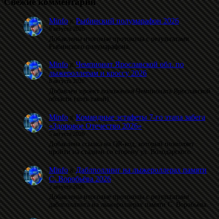
Свежие комментарии
Minfo
к
Рыбинский полумарафон 2026
8 августа 2026
Добавлены итоговые протоколы с результатами
Рыбинского полумарафона.
Minfo
к
Чемпионат Ярославской обл. по
лыжероллерам и кроссу 2026
8 августа 2026
Добавлен проект положения Чемпионата Ярославской
области (хоть такой).
Minfo
к
Командные эстафеты 7-го этапа забега
«Здоровое Отечество 2026»
5 августа 2026
Добавлена ссылка на QR-код, который позволяет
пройти на стадион со сторону ул. Володарского.
Minfo
к
Даблполлинг на лыжероллерах памяти
С. Воробьёва 2026
2 августа 2026
Добавлены итоговые протоколы с результатами
даблполлинга на лыжероллерах памяти С. Воробьёва.