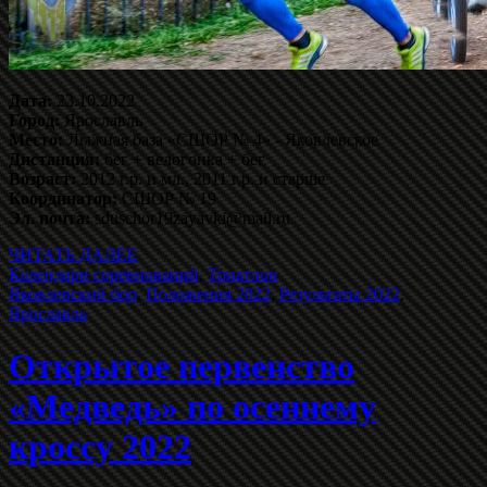
Дата:
23.10.2022
Город:
Ярославль
Место:
Лыжная база «СШОР № 4» - Яковлевское
Дистанция:
бег + велогонка + бег
Возраст:
2012 г.р. и мл., 2011 г.р. и старше
Координатор:
СШОР № 19
Эл. почта:
sduschor19zayavki@mail.ru
ЧИТАТЬ ДАЛЕЕ
Календари соревнований
,
Триатлон
Яковлевский бор
,
Положения 2022
,
Результаты 2022
,
Ярославль
Открытое первенство
«Медведь» по осеннему
кроссу 2022