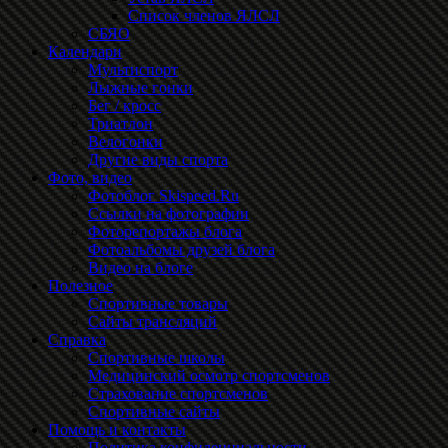
Список членов ЯЛСЛ
СБЯО
Календари
Мультиспорт
Лыжные гонки
Бег / кросс
Триатлон
Велогонки
Другие виды спорта
Фото, видео
Фотоблог Skispeed.Ru
Ссылки на фотографии
Фоторепортажы блога
Фотоальбомы друзей блога
Видео на блоге
Полезное
Спортивные товары
Сайты трансляций
Справка
Спортивные школы
Медицинский осмотр спортсменов
Страхование спортсменов
Спортивные сайты
Помощь и контакты
Политика конфиденциальности