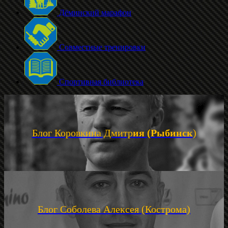
Дёминский марафон
Совместные тренировки
Спортивная библиотека
Блог Коровкина Дмитр
ия (Рыбинск
)
Блог Соболева Алексея (Кострома)