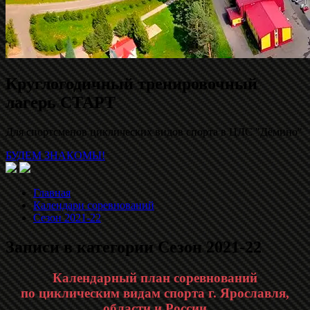
Круглогодичный тренировочный
лагерь СТАРТ
Для спортсменов циклических видов спорта в ЦЛС "Дёмино"
БУДЕМ ЗНАКОМЫ!
Главная
Календари соревнований
Сезон 2021-22
Записи в категории
Сезон 2021-22
Календарный план соревнований
по циклическим видам спорта г. Ярославля,
области и России