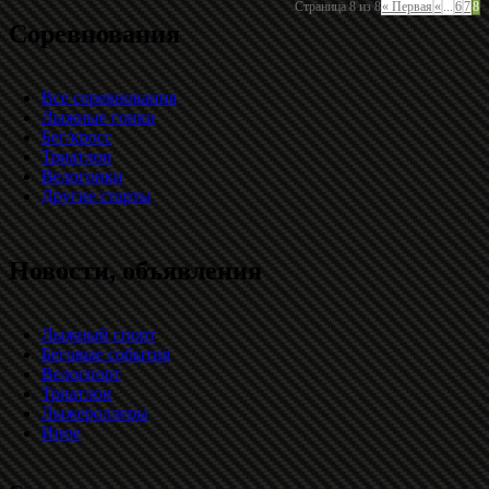
Страница 8 из 8
« Первая
«
...
6
7
8
Соревнования
Все соревнования
Лыжные гонки
Бег/кросс
Триатлон
Велогонки
Другие старты
Новости, объявления
Лыжный спорт
Беговые события
Велоспорт
Триатлон
Лыжероллеры
Иное