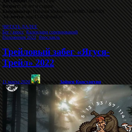
Дистанция:
от 3 до 12 км
Возраст:
18 лет и старше
Координатор:
Наталья Никитина (8-980-7466740)
Эл. почта:
mig-15-02@mail.ru
ЧИТАТЬ ДАЛЕЕ
Бег / кросс
,
Календари соревнований
Положения 2022
,
Ярославль
Трейловый забег «Ягуся-
Трейл» 2022
11 марта 2020
Написал
Зайцев Константин