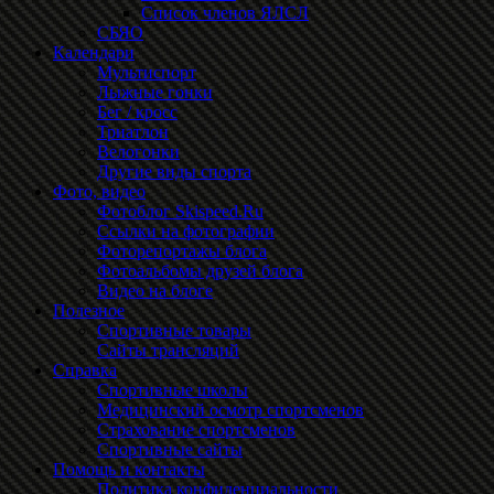
Список членов ЯЛСЛ
СБЯО
Календари
Мультиспорт
Лыжные гонки
Бег / кросс
Триатлон
Велогонки
Другие виды спорта
Фото, видео
Фотоблог Skispeed.Ru
Ссылки на фотографии
Фоторепортажы блога
Фотоальбомы друзей блога
Видео на блоге
Полезное
Спортивные товары
Сайты трансляций
Справка
Спортивные школы
Медицинский осмотр спортсменов
Страхование спортсменов
Спортивные сайты
Помощь и контакты
Политика конфиденциальности