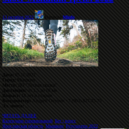
13 октября 2022
Написал
Minfo
Дата:
05.11.2022
Город:
Мышкин
Место:
ДО "Лесная сказка"
Дистанция:
от 1,5 до 18 км
Возраст:
18 лет и старше
Координатор:
Андрей Онучин +7 (903) 827-25-75
Эл. почта:
...
ЧИТАТЬ ДАЛЕЕ
Календари соревнований
,
Бег / кросс
Ярославская область
,
Мышкин
,
Результаты 2022