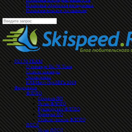
Политика обработки метаданных
Пользовательское соглашение
SKI 76 TEAM
О команде Ski 76 Team
Список команды
Экипировка
КЛБМатч ПроБЕГа 2019
Федерации
ФЛГЯО
Сборная ЯО
Устав ФЛГЯО
Руководство ФЛГЯО
Тренеры ЯО
Список членов ФЛГЯО
ЯЛСЛ
Устав ЯЛСЛ