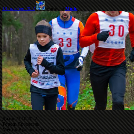
19 октября 2022
Написал
Minfo
Дата:
23.10.2022
Город:
Ярославль
Место:
Красный кустарь, Заволжский район