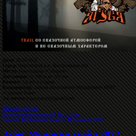
Дата:
29.10.2022
Город:
Нерехтский р-н, Костромская обл.
Место:
база отдыха «Сахареж»
Дистанция:
от 300 м до 103 км
Возраст:
14 лет и старше
Координатор:
Зайцев Константин Михайлович ООО
«Сурикат Теам»
Эл. почта:
yagusyatrail@gmail.com
ЧИТАТЬ ДАЛЕЕ
Календари соревнований
,
Бег / кросс
Нерехта
,
Костромская область
,
Положения 2020
Забег Мышкин трейл 2022