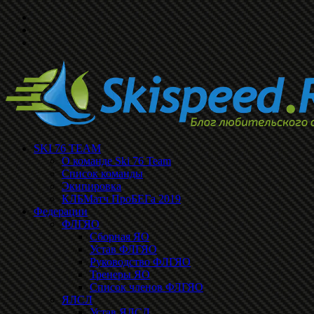
SKI 76 TEAM
О команде Ski 76 Team
Список команды
Экипировка
КЛБМатч ПроБЕГа 2019
Федерации
ФЛГЯО
Сборная ЯО
Устав ФЛГЯО
Руководство ФЛГЯО
Тренеры ЯО
Список членов ФЛГЯО
ЯЛСЛ
Устав ЯЛСЛ