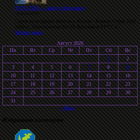
2026»
РУТС 2026 — забег в Ярославле
14 июля 2026
Серия культурных забегов в России «Russian Urban Trail
Series». Мероприятие RUTS-Ярославль РУТС в…
:
Читать далее
РУТС
Август 2026
2026
—
Пн
Вт
Ср
Чт
Пт
Сб
Вс
забег
1
2
в
Ярославле
3
4
5
6
7
8
9
10
11
12
13
14
15
16
17
18
19
20
21
22
23
24
25
26
27
28
29
30
31
« Июл
Избранные категории