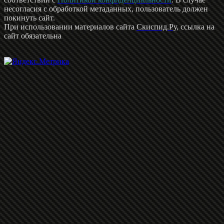
несогласия с обработкой метаданных, пользователь должен
покинуть сайт.
При использовании материалов сайта
Скиспид.Ру
, ссылка на
сайт обязательна